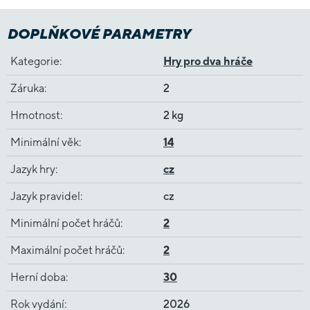
DOPLŇKOVÉ PARAMETRY
Kategorie
:
Hry pro dva hráče
Záruka
:
2
Hmotnost
:
2 kg
Minimální věk
:
14
Jazyk hry
:
cz
Jazyk pravidel
:
cz
Minimální počet hráčů
:
2
Maximální počet hráčů
:
2
Herní doba
:
30
Rok vydání
:
2026