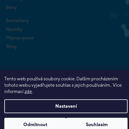
Slevy
Bestsellery
Novinky
Připravujeme
Slevy
Tento web používá soubory cookie. Dalším procházením
Copyright 2026
Planeta her
. Všechna práva vyhrazena.
tohoto webu vyjadřujete souhlas s jejich používáním.. Více
Vytvořil Shoptet Premium
informací
zde
.
Nastavení
Odmítnout
Souhlasím