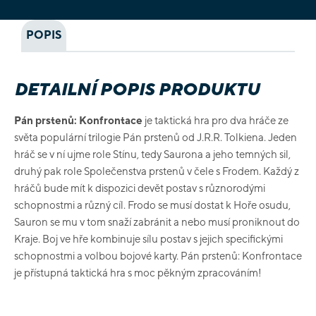
POPIS
DETAILNÍ POPIS PRODUKTU
Pán prstenů: Konfrontace
je taktická hra pro dva hráče ze
světa populární trilogie Pán prstenů od J.R.R. Tolkiena. Jeden
hráč se v ní ujme role Stínu, tedy Saurona a jeho temných sil,
druhý pak role Společenstva prstenů v čele s Frodem. Každý z
hráčů bude mít k dispozici devět postav s různorodými
schopnostmi a různý cíl. Frodo se musí dostat k Hoře osudu,
Sauron se mu v tom snaží zabránit a nebo musí proniknout do
Kraje. Boj ve hře kombinuje sílu postav s jejich specifickými
schopnostmi a volbou bojové karty. Pán prstenů: Konfrontace
je přístupná taktická hra s moc pěkným zpracováním!