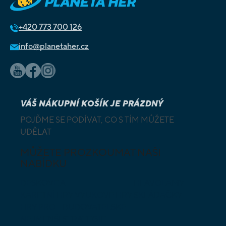
+420
773 700 126
info@planetaher.cz
VÁŠ NÁKUPNÍ KOŠÍK JE PRÁZDNÝ
POJĎME SE PODÍVAT, CO S TÍM MŮŽETE
UDĚLAT
MŮŽETE PROZKOUMAT NAŠI
NABÍDKU
DESKOVÉ A
HLAVOLAMY
KARETNÍ HRY
VÝUKOVÉ HRY
SKLÁDAČKY
HRY PRO
BUDOVATELSKÉ
NEJMENŠÍ
STRATEGIE