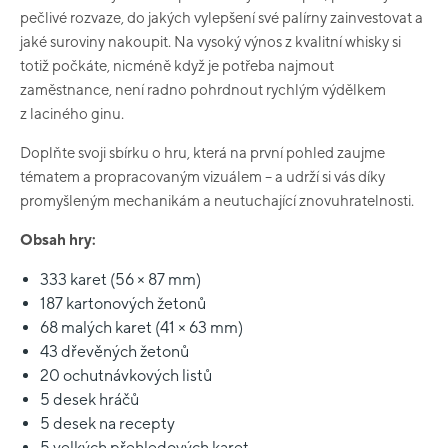
pečlivé rozvaze, do jakých vylepšení své palírny zainvestovat a
jaké suroviny nakoupit. Na vysoký výnos z kvalitní whisky si
totiž počkáte, nicméně když je potřeba najmout
zaměstnance, není radno pohrdnout rychlým výdělkem
z laciného ginu.
Doplňte svoji sbírku o hru, která na první pohled zaujme
tématem a propracovaným vizuálem – a udrží si vás díky
promyšleným mechanikám a neutuchající znovuhratelnosti.
Obsah hry:
333 karet (56 × 87 mm)
187 kartonových žetonů
68 malých karet (41 × 63 mm)
43 dřevěných žetonů
20 ochutnávkových listů
5 desek hráčů
5 desek na recepty
5 velkých přehledových karet