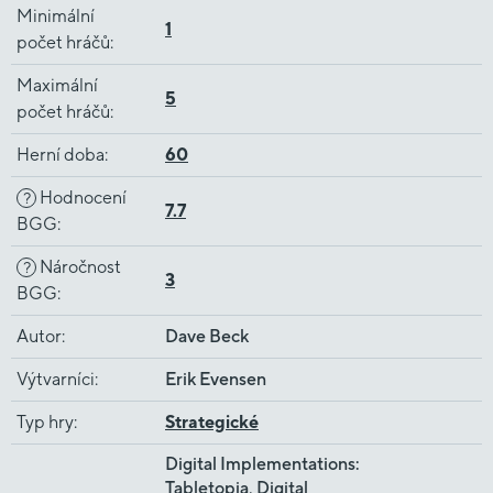
Minimální
1
počet hráčů
:
Maximální
5
počet hráčů
:
Herní doba
:
60
Hodnocení
?
7.7
BGG
:
Náročnost
?
3
BGG
:
Autor
:
Dave Beck
Výtvarníci
:
Erik Evensen
Typ hry
:
Strategické
Digital Implementations:
Tabletopia, Digital