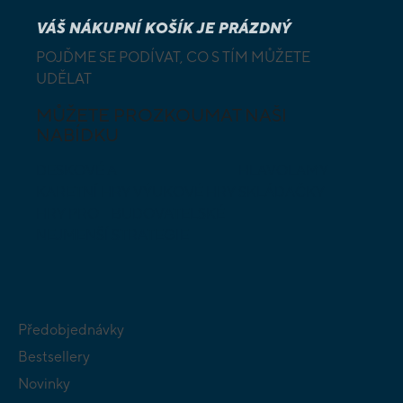
VÁŠ NÁKUPNÍ KOŠÍK JE PRÁZDNÝ
POJĎME SE PODÍVAT, CO S TÍM MŮŽETE
UDĚLAT
MŮŽETE PROZKOUMAT NAŠI
NABÍDKU
DESKOVÉ A
HLAVOLAMY
KARETNÍ HRY
VÝUKOVÉ HRY
SKLÁDAČKY
HRY PRO
BUDOVATELSKÉ
NEJMENŠÍ
STRATEGIE
Předobjednávky
Bestsellery
Novinky