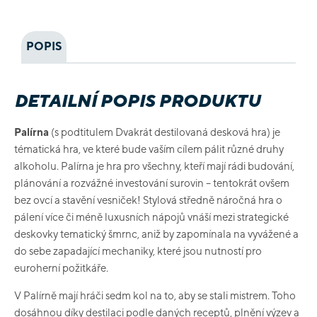
POPIS
DETAILNÍ POPIS PRODUKTU
Palírna
(s podtitulem Dvakrát destilovaná desková hra) je
tématická hra, ve které bude vaším cílem pálit různé druhy
alkoholu. Palírna je hra pro všechny, kteří mají rádi budování,
plánování a rozvážné investování surovin – tentokrát ovšem
bez ovcí a stavění vesniček! Stylová středně náročná hra o
pálení více či méně luxusních nápojů vnáší mezi strategické
deskovky tematický šmrnc, aniž by zapomínala na vyvážené a
do sebe zapadající mechaniky, které jsou nutností pro
euroherní požitkáře.
V Palírně mají hráči sedm kol na to, aby se stali mistrem. Toho
dosáhnou díky destilaci podle daných receptů, plnění výzev a