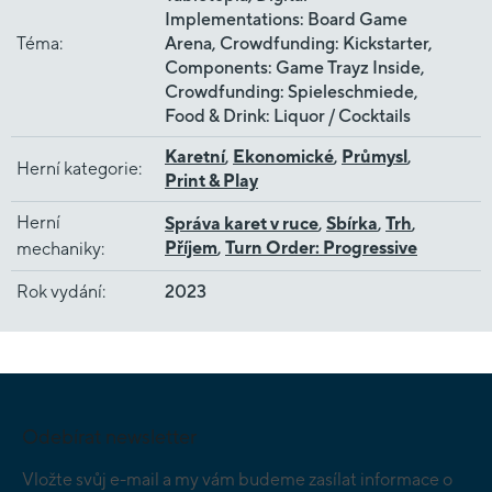
Implementations: Board Game
Téma
:
Arena, Crowdfunding: Kickstarter,
Components: Game Trayz Inside,
Crowdfunding: Spieleschmiede,
Food & Drink: Liquor / Cocktails
Karetní
,
Ekonomické
,
Průmysl
,
Herní kategorie
:
Print & Play
Herní
Správa karet v ruce
,
Sbírka
,
Trh
,
Příjem
,
Turn Order: Progressive
mechaniky
:
Rok vydání
:
2023
Z
á
p
Odebírat newsletter
a
t
Vložte svůj e-mail a my vám budeme zasílat informace o