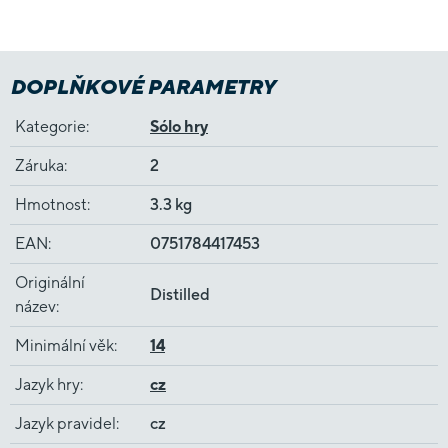
DOPLŇKOVÉ PARAMETRY
Kategorie
:
Sólo hry
Záruka
:
2
Hmotnost
:
3.3 kg
EAN
:
0751784417453
Originální
Distilled
název
:
Minimální věk
:
14
Jazyk hry
:
cz
Jazyk pravidel
:
cz