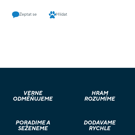
potřeba najmout zaměstnance, není radno pohrdnout
rychlým výdělkem z laciného ginu. Doplňte svoji sbírku o hru,
Zeptat se
Hlídat
která na první pohled zaujme tématem a propracovaným
vizuálem – a udrží si vás díky promyšleným mechanikám a
neutuchající znovuhratelnosti.
VĚRNÉ
HRÁM
ODMĚŇUJEME
ROZUMÍME
PORADÍME A
DODÁVÁME
SEŽENEME
RYCHLE