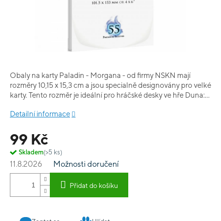
Obaly na karty Paladin - Morgana - od firmy NSKN mají
rozměry 10,15 x 15,3 cm a jsou specialně designovány pro velké
karty. Tento rozměr je ideální pro hráčské desky ve hře Duna:
Impérium, Battlestar Gallactica a dalších. S nimi budou mít
Detailní informace
vaše karty tu správnou pevnou ochranu a navíc nebudou v
obalech plavat. Nutnost pro všechny, kteří si chtějí zachovat
99 Kč
své karetní hry na delší dobu.
Skladem
(>5 ks)
11.8.2026
Možnosti doručení
Přidat do košíku