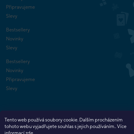
Připravujeme
Slevy
Bestsellery
Novinky
Slevy
Bestsellery
Novinky
Připravujeme
Slevy
Tento web používá soubory cookie. Dalším procházením
tohoto webu vyjadřujete souhlas s jejich používáním.. Více
Copyright 2026
Planeta her
. Všechna práva vyhrazena.
informací
zde
.
Vytvořil Shoptet Premium