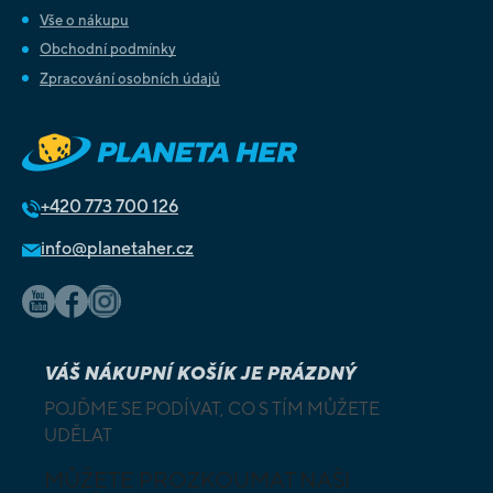
Vše o nákupu
Obchodní podmínky
Zpracování osobních údajů
+420
773 700 126
info@planetaher.cz
VÁŠ NÁKUPNÍ KOŠÍK JE PRÁZDNÝ
POJĎME SE PODÍVAT, CO S TÍM MŮŽETE
UDĚLAT
MŮŽETE PROZKOUMAT NAŠI