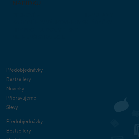
NABÍDKU
DESKOVÉ A
HLAVOLAMY
KARETNÍ HRY
VÝUKOVÉ HRY
SKLÁDAČKY
HRY PRO
BUDOVATELSKÉ
NEJMENŠÍ
STRATEGIE
Předobjednávky
Bestsellery
Novinky
Připravujeme
Slevy
Předobjednávky
Bestsellery