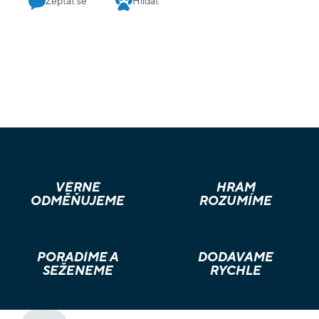
Zeptat se
Hlídat
VĚRNÉ
HRÁM
ODMĚŇUJEME
ROZUMÍME
PORADÍME A
DODÁVÁME
SEŽENEME
RYCHLE