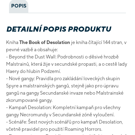
POPIS
DETAILNÍ POPIS PRODUKTU
Kniha
The Book of Desolation
je kniha čítající 144 stran, v
pevné vazbě a obsahuje:
- Beyond the Dust Wall: Podrobnosti o děsivé hrozbě
Malstrainů, která žije v secundské propasti, a o cestě lady
Haery do hlubin Podzemí.
- Nové gangy: Pravidla pro zakládání loveckých skupin
Spyre a malstrainských gangů, stejně jako pro úpravu
gangů na gangy Secundanské invaze nebo Malstrainské
zkorumpované gangy.
- Kampaň Desolation: Kompletní kampaň pro všechny
gangy Necromundy v Secundanské zóně vyloučení.
- Scénáře: Šest nových scénářů pro kampaň Desolation,
včetně pravidel pro použití Roaming Horrors.