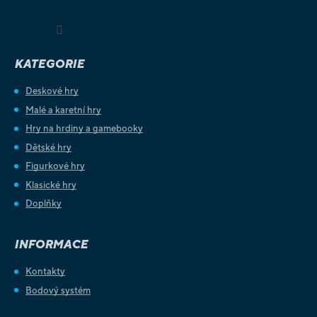
Sledovat na Instagramu
KATEGORIE
Deskové hry
Malé a karetní hry
Hry na hrdiny a gamebooky
Dětské hry
Figurkové hry
Klasické hry
Doplňky
INFORMACE
Kontakty
Bodový systém