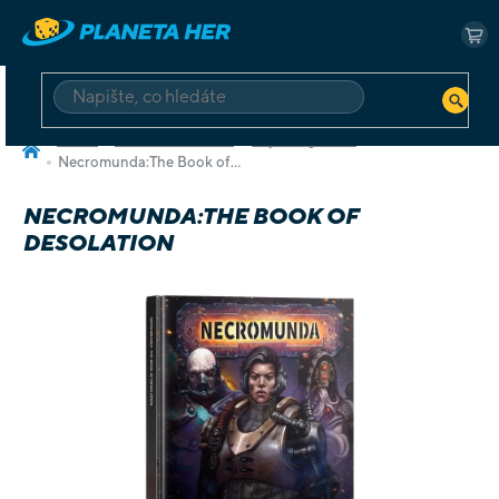
Přejít
na
NÁ
obsah
KO
HLEDAT
Domů
Deskové a karetní
Hry v angličtině
Necromunda:The Book of Desolation
NECROMUNDA:THE BOOK OF
DESOLATION