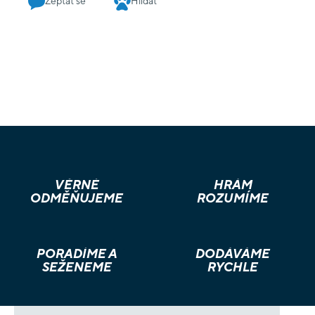
Zeptat se
Hlídat
Jedná se o rozšíření Necromundy - k použití obsahu této
knihy budete potřebovat kopii základní knihy pravidel
Necromundy, která je k dispozici samostatně.
VĚRNÉ
HRÁM
ODMĚŇUJEME
ROZUMÍME
PORADÍME A
DODÁVÁME
SEŽENEME
RYCHLE