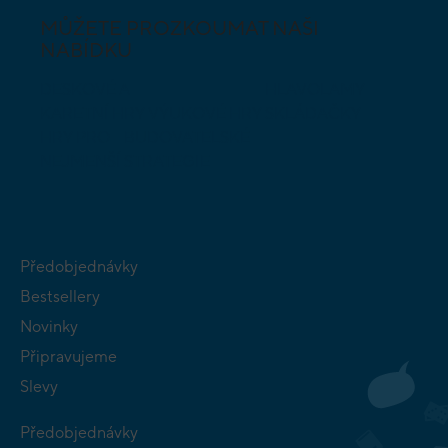
MŮŽETE PROZKOUMAT NAŠI
NABÍDKU
DESKOVÉ A
HLAVOLAMY
KARETNÍ HRY
VÝUKOVÉ HRY
SKLÁDAČKY
HRY PRO
BUDOVATELSKÉ
NEJMENŠÍ
STRATEGIE
Předobjednávky
Bestsellery
Novinky
Připravujeme
Slevy
Předobjednávky