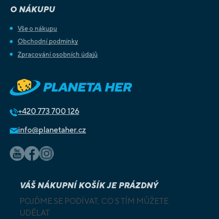
O NÁKUPU
Vše o nákupu
Obchodní podmínky
Zpracování osobních údajů
+420
773 700 126
info@planetaher.cz
VÁŠ NÁKUPNÍ KOŠÍK JE PRÁZDNÝ
POJĎME SE PODÍVAT, CO S TÍM MŮŽETE
UDĚLAT