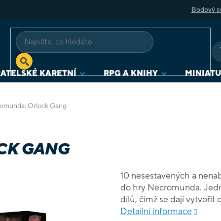
Bodový s
ATELSKÉ KARETNÍ
RPG A KNIHY
MINIAT
omunda: Orlock Gang
CK GANG
10 nesestavených a nena
do hry Necromunda. Jednot
dílů, čímž se dají vytvořit
Detailní informace