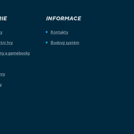
IE
INFORMACE
ry
Kontakty
tní hry
Bodový systém
iny a gamebooky
hry
y