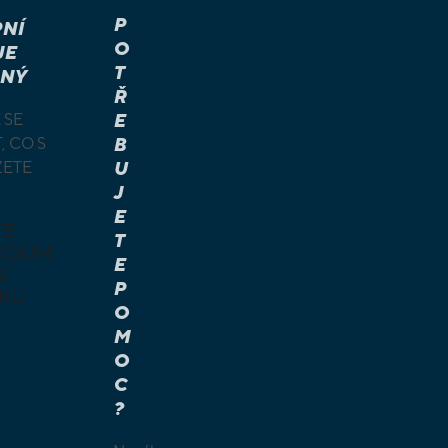
P
NÍ
O
JE
T
NÝ
Ř
 SE
E
, CO S
B
ŽETE
U
J
E
TE
T
KOUM
E
I
P
KU
O
M
É A
O
Í HRY
C
É HRY
?
LAMY
ČKY