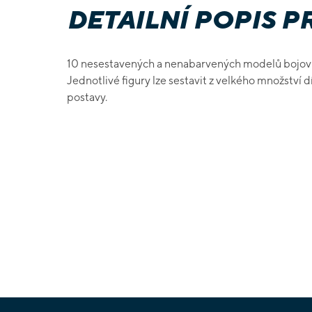
DETAILNÍ POPIS 
10 nesestavených a nenabarvených modelů bojov
Jednotlivé figury lze sestavit z velkého množství dí
postavy.
Z