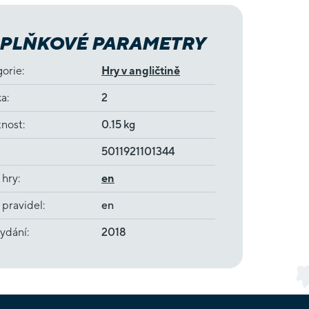
PLŇKOVÉ PARAMETRY
gorie
:
Hry v angličtině
ka
:
2
nost
:
0.15 kg
5011921101344
 hry
:
en
 pravidel
:
en
ydání
:
2018