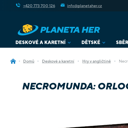
Přejít
+420 773 700 126
info@planetaher.cz
na
obsah
DESKOVÉ A KARETNÍ
DĚTSKÉ
SBĚR
Domů
Deskové a karetní
Hry v angličtině
Necr
NECROMUNDA: ORLO