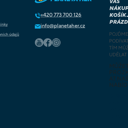
VÁŠ
NÁKUP
+420
773 700 126
KOŠÍK 
PRÁZD
ínky
info@planetaher.cz
POJĎME
ních údajů
PODÍVAT
TÍM MŮ
UDĚLAT
MŮŽE
PROZ
AT NAŠ
NABÍD
DESKOV
KARETN
VÝUKOV
HLAVO
SKLÁDA