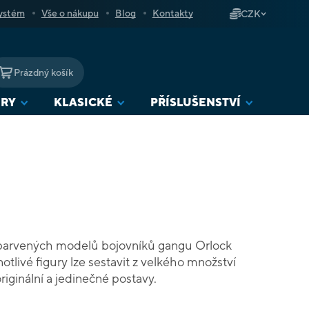
ystém
Vše o nákupu
Blog
Kontakty
CZK
Prázdný košík
NÁKUPNÍ
KOŠÍK
URY
KLASICKÉ
PŘÍSLUŠENSTVÍ
barvených modelů bojovníků gangu Orlock
livé figury lze sestavit z velkého množství
 originální a jedinečné postavy.