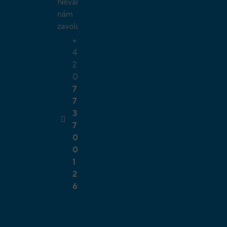
Neváhejte
O
nám
ŠÍ
zavolat.
TELSKÉ
+
GIE
4
2
0
7
7
3
7
0
0
1
2
6