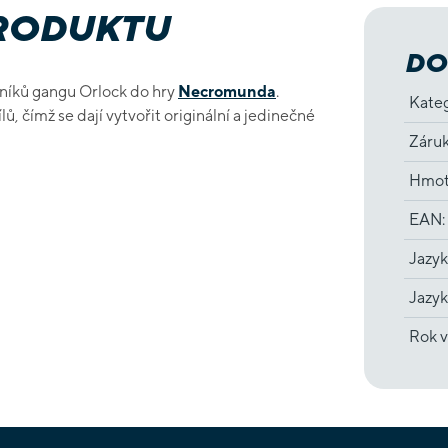
PRODUKTU
DO
níků gangu Orlock do hry
Necromunda
.
Kate
lů, čímž se dají vytvořit originální a jedinečné
Záru
Hmot
EAN
:
Jazyk
Jazyk
Rok v