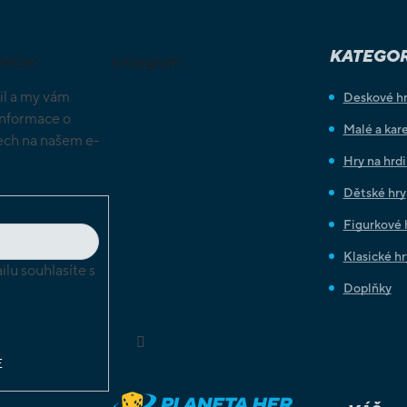
KATEGOR
letter
Instagram
il a my vám
Deskové h
informace o
Malé a kare
ch na našem e-
Hry na hrd
Dětské hry
Figurkové 
Klasické hr
lu souhlasíte s
Doplňky
chrany
ů
Sledovat na Instagramu
E