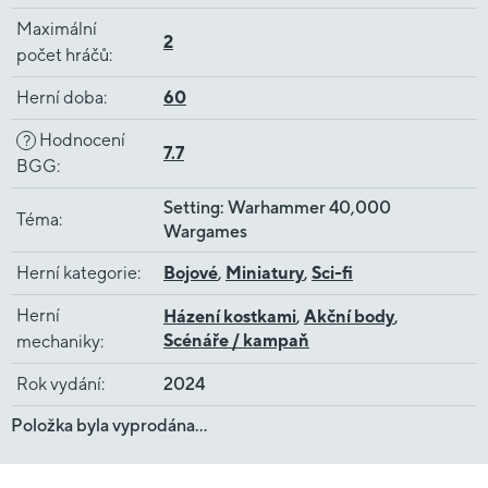
Maximální
2
počet hráčů
:
Herní doba
:
60
Hodnocení
?
7.7
BGG
:
Setting: Warhammer 40,000
Téma
:
Wargames
Herní kategorie
:
Bojové
,
Miniatury
,
Sci-fi
Herní
Házení kostkami
,
Akční body
,
Scénáře / kampaň
mechaniky
:
Rok vydání
:
2024
Položka byla vyprodána…