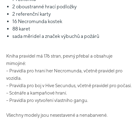
2 oboustranné hrací podložky
2 referenční karty
16 Necromunda kostek
88 karet
sada měridel a značek výbuchů a požárů
Kniha pravidel má 176 stran, pevný přebal a obsahuje
mimojiné:
– Pravidla pro hraní her Necromunda, včetně pravidel pro
vozidla.
– Pravidla pro boj v Hive Secundus, včetně pravidel pro počasí.
– Scénáře a kampaňové hraní.
– Pravidla pro vytvoření vlastního gangu.
Všechny modely jsou nesestavené a nenabarvené.