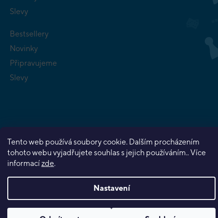
Slevy
Bestsellery
Novinky
Připravujeme
Slevy
Copyright 2026
Planeta her
. Všechna práva vyhrazena.
Tento web používá soubory cookie. Dalším procházením
tohoto webu vyjadřujete souhlas s jejich používáním.. Více
Vytvořil Shoptet Premium
informací
zde
.
Nastavení