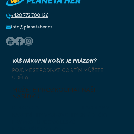
+420
773 700 126
info@planetaher.cz
VÁŠ NÁKUPNÍ KOŠÍK JE PRÁZDNÝ
POJĎME SE PODÍVAT, CO S TÍM MŮŽETE
UDĚLAT
MŮŽETE PROZKOUMAT NAŠI
NABÍDKU
DESKOVÉ A
HLAVOLAMY
KARETNÍ HRY
VÝUKOVÉ HRY
SKLÁDAČKY
HRY PRO
BUDOVATELSKÉ
NEJMENŠÍ
STRATEGIE