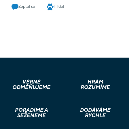
včetně pravidel pro počasí. – Scénáře a kampaňové hraní. –
Zeptat se
Hlídat
Pravidla pro vytvoření vlastního gangu. Všechny modely jsou
nesestavené a nenabarvené.
VĚRNÉ
HRÁM
ODMĚŇUJEME
ROZUMÍME
PORADÍME A
DODÁVÁME
SEŽENEME
RYCHLE