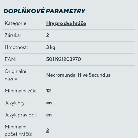
DOPLŇKOVÉ PARAMETRY
Kategorie
:
Hry pro dva hráče
Záruka
:
2
Hmotnost
:
3 kg
EAN
:
5011921203970
Originální
Necromunda: Hive Secundus
název
:
Minimální věk
:
12
Jazyk hry
:
en
Jazyk pravidel
:
en
Minimální
2
počet hráčů
: