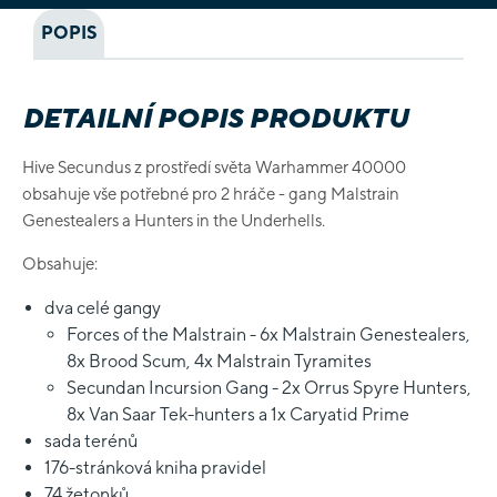
POPIS
DETAILNÍ POPIS PRODUKTU
Hive Secundus z prostředí světa Warhammer 40000
obsahuje vše potřebné pro 2 hráče - gang Malstrain
Genestealers a Hunters in the Underhells.
Obsahuje:
dva celé gangy
Forces of the Malstrain - 6x Malstrain Genestealers,
8x Brood Scum, 4x Malstrain Tyramites
Secundan Incursion Gang - 2x Orrus Spyre Hunters,
8x Van Saar Tek-hunters a 1x Caryatid Prime
sada terénů
176-stránková kniha pravidel
74 žetonků