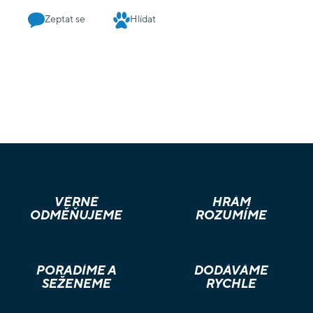
Zeptat se
Hlídat
VĚRNÉ
HRÁM
ODMĚŇUJEME
ROZUMÍME
PORADÍME A
DODÁVÁME
SEŽENEME
RYCHLE