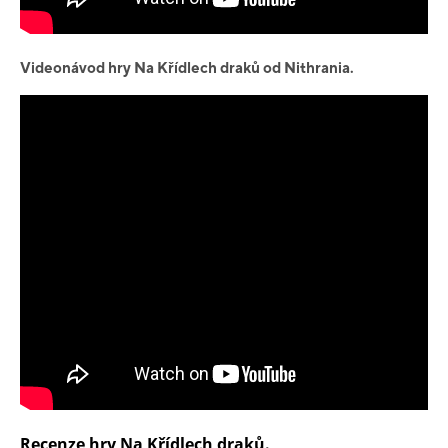
Videonávod hry Na Křídlech draků od Nithrania.
Recenze hry Na Křídlech draků.