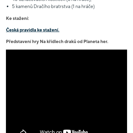
5 kamenů Dračího bratrstva (1 na hráče)
Ke stažení:
Česká pravidla ke stažení.
Představení hry Na křídlech draků od Planeta her.