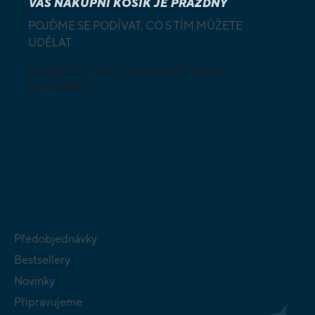
VÁŠ NÁKUPNÍ KOŠÍK JE PRÁZDNÝ
POJĎME SE PODÍVAT, CO S TÍM MŮŽETE
UDĚLAT
MŮŽETE PROZKOUMAT NAŠI
NABÍDKU
DESKOVÉ A
HLAVOLAMY
KARETNÍ HRY
VÝUKOVÉ HRY
SKLÁDAČKY
HRY PRO
BUDOVATELSKÉ
NEJMENŠÍ
STRATEGIE
Předobjednávky
Bestsellery
Novinky
Připravujeme