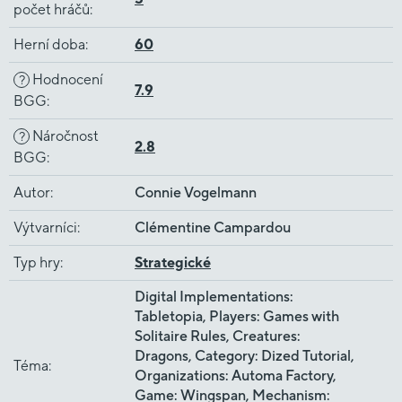
počet hráčů
:
Herní doba
:
60
Hodnocení
?
7.9
BGG
:
Náročnost
?
2.8
BGG
:
Autor
:
Connie Vogelmann
Výtvarníci
:
Clémentine Campardou
Typ hry
:
Strategické
Digital Implementations:
Tabletopia, Players: Games with
Solitaire Rules, Creatures:
Dragons, Category: Dized Tutorial,
Téma
:
Organizations: Automa Factory,
Game: Wingspan, Mechanism: