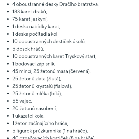
4 oboustranné desky Dračího bratrstva,
183 karet draků,
75 karet jeskyní,
1 deska nabídky karet,
1 deska počítadla kol,
10 oboustranných destiček úkolů,
5 desek hráčů,
10 oboustranných karet Tryskový start,
1 bodovací zápisník,
45 mincí, 25 žetonů masa (červená),
25 žetonů zlata (žlutá),
25 žetonů krystalů (fialová),
25 žetonů mléka (bílá),
55 vajec,
20 žetonů násobení,
1 ukazatel kola,
1 žeton začínajícího hráče,
5 figurek průzkumníka (1 na hráče),
40 označovacích kostiček (8 na hráče),