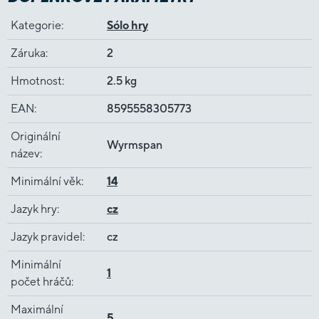
Kategorie
:
Sólo hry
Záruka
:
2
Hmotnost
:
2.5 kg
EAN
:
8595558305773
Originální
Wyrmspan
název
:
Minimální věk
:
14
Jazyk hry
:
cz
Jazyk pravidel
:
cz
Minimální
1
počet hráčů
:
Maximální
5