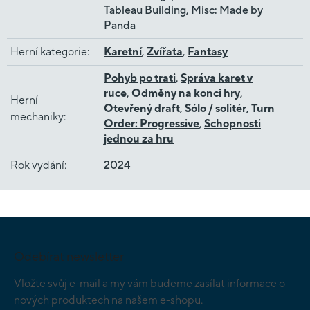
Tableau Building, Misc: Made by
Panda
Herní kategorie
:
Karetní
,
Zvířata
,
Fantasy
Pohyb po trati
,
Správa karet v
ruce
,
Odměny na konci hry
,
Herní
Otevřený draft
,
Sólo / solitér
,
Turn
mechaniky
:
Order: Progressive
,
Schopnosti
jednou za hru
Rok vydání
:
2024
Z
á
p
Odebírat newsletter
a
t
Vložte svůj e-mail a my vám budeme zasílat informace o
í
nových produktech na našem e-shopu.