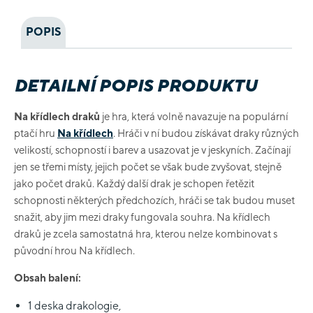
POPIS
DETAILNÍ POPIS PRODUKTU
Na křídlech draků
je hra, která volně navazuje na populární
ptačí hru
Na křídlech
. Hráči v ní budou získávat draky různých
velikostí, schopností i barev a usazovat je v jeskyních. Začínají
jen se třemi místy, jejich počet se však bude zvyšovat, stejně
jako počet draků. Každý další drak je schopen řetězit
schopnosti některých předchozích, hráči se tak budou muset
snažit, aby jim mezi draky fungovala souhra. Na křídlech
draků je zcela samostatná hra, kterou nelze kombinovat s
původní hrou Na křídlech.
Obsah balení:
1 deska drakologie,