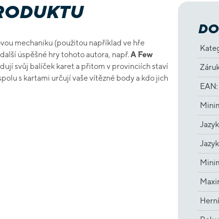
PRODUKTU
DO
ovou mechaniku (použitou například ve hře
Kate
 další úspěšné hry tohoto autora, např.
A Few
udují svůj balíček karet a přitom v provinciích staví
Záru
olu s kartami určují vaše vítězné body a kdo jich
EAN
:
Minim
Jazyk
Jazyk
Minim
Maxim
Hern