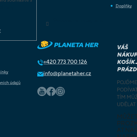
Doplňky
chrany
ů
Sledovat na Instagramu
E
VÁŠ
NÁKUP
+420
773 700 126
KOŠÍK 
PRÁZD
ínky
info@planetaher.cz
POJĎME
ních údajů
PODÍVAT
TÍM MŮ
UDĚLAT
MŮŽE
PROZ
AT NAŠ
NABÍD