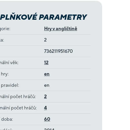
PLŇKOVÉ PARAMETRY
gorie
:
Hry v angličtině
ka
:
2
736211951670
ální věk
:
12
 hry
:
en
 pravidel
:
en
ální počet hráčů
:
2
ální počet hráčů
:
4
í doba
:
60