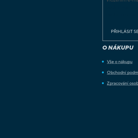
podmínkami o
osobních údaj
PŘIHLÁSIT S
O NÁKUPU
Vše o nákupu
Obchodní podm
Zpracování osob