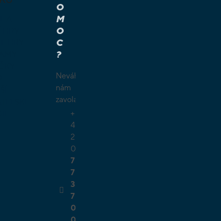
O
M
É A
O
Í HRY
C
É HRY
?
LAMY
ČKY
Neváhejte
O
nám
ŠÍ
zavolat.
TELSKÉ
+
GIE
4
2
0
7
7
3
7
0
0