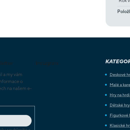
Rok v
Polož
KATEGOR
letter
Instagram
il a my vám
Deskové h
informace o
Malé a kare
ch na našem e-
Hry na hrd
Dětské hry
Figurkové 
Klasické hr
lu souhlasíte s