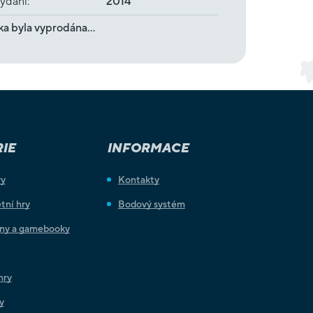
ydání
:
2014
ka byla vyprodána…
IE
INFORMACE
ry
Kontakty
tní hry
Bodový systém
iny a gamebooky
hry
y