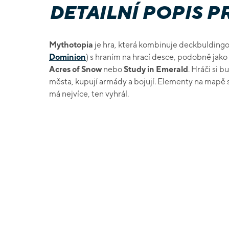
DETAILNÍ POPIS 
Mythotopia
je hra, která kombinuje deckbulding
Dominion
) s hraním na hrací desce, podobně jako
Acres of Snow
nebo
Study in Emerald
. Hráči si b
města, kupují armády a bojují. Elementy na mapě sp
má nejvíce, ten vyhrál.