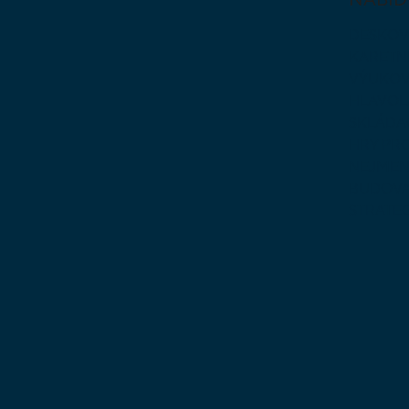
DESKOV
KARETN
VÝUKOV
HLAVO
SKLÁDA
HRY PR
NEJMEN
BUDOVA
STRATE