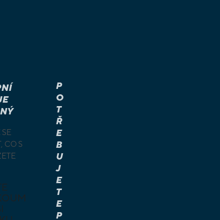
P
NÍ
O
JE
T
NÝ
Ř
 SE
E
, CO S
B
ŽETE
U
J
E
TE
T
KOUM
E
I
P
KU