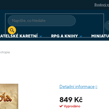
Bodový s
ATELSKÉ KARETNÍ
RPG A KNIHY
MINIAT
otopia
Detailní informace
849 Kč
Vyprodáno