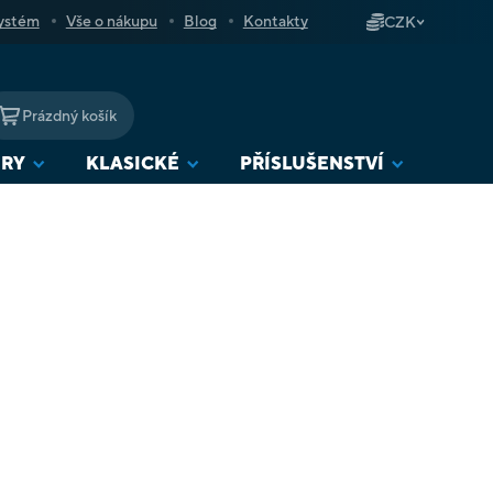
ystém
Vše o nákupu
Blog
Kontakty
CZK
Prázdný košík
NÁKUPNÍ
KOŠÍK
URY
KLASICKÉ
PŘÍSLUŠENSTVÍ