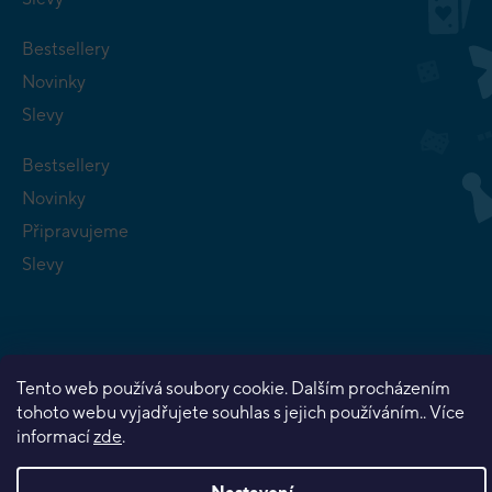
Bestsellery
Novinky
Slevy
Bestsellery
Novinky
Připravujeme
Slevy
Tento web používá soubory cookie. Dalším procházením
Copyright 2026
Planeta her
. Všechna práva vyhrazena.
tohoto webu vyjadřujete souhlas s jejich používáním.. Více
Vytvořil Shoptet Premium
informací
zde
.