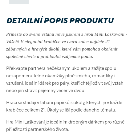
DETAILNÍ POPIS PRODUKTU
Přineste do svého vztahu nové jiskření s hrou Mini Laškování -
Vášeň! V elegantní krabičce ve tvaru srdce najdete 21
zábavných a hravých úkolů, které vám pomohou okořenit
společné chvíle a prohloubit vzájemné pouto.
Překvapte partnera nečekaným úkolem a zažijte spolu
nezapomenutelné okamžiky plné smíchu, romantiky i
vzrušení. Ideální dárek pro páry, kteří chtějí oživit svůj vztah
nebo jen strávit příjemný večer ve dvou.
Hráči se střídají v tahání papírků s úkoly, kterých je v každé
krabičce celkem 21. Úkoly se liší podle daného tématu.
Hra Mini Laškování je ideálním drobným dárkem pro různé
příležitosti partnerského života.