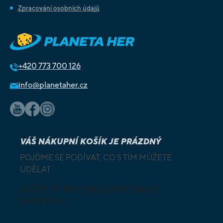
Zpracování osobních údajů
+420
773 700 126
info@planetaher.cz
VÁŠ NÁKUPNÍ KOŠÍK JE PRÁZDNÝ
POJĎME SE PODÍVAT, CO S TÍM MŮŽETE
UDĚLAT
MŮŽETE PROZKOUMAT NAŠI
NABÍDKU
DESKOVÉ A
HLAVOLAMY