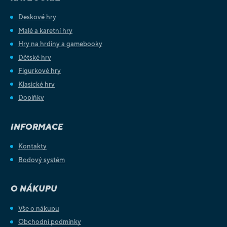
Deskové hry
Malé a karetní hry
Hry na hrdiny a gamebooky
Dětské hry
Figurkové hry
Klasické hry
Doplňky
INFORMACE
Kontakty
Bodový systém
O NÁKUPU
Vše o nákupu
Obchodní podmínky