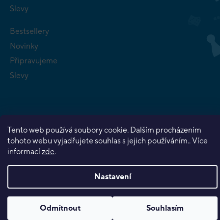
Slevy
Bestsellery
Novinky
Připravujeme
Slevy
Tento web používá soubory cookie. Dalším procházením
Copyright 2026
Planeta her
. Všechna práva vyhrazena.
tohoto webu vyjadřujete souhlas s jejich používáním.. Více
Vytvořil Shoptet Premium
informací
zde
.
Nastavení
Odmítnout
Souhlasím