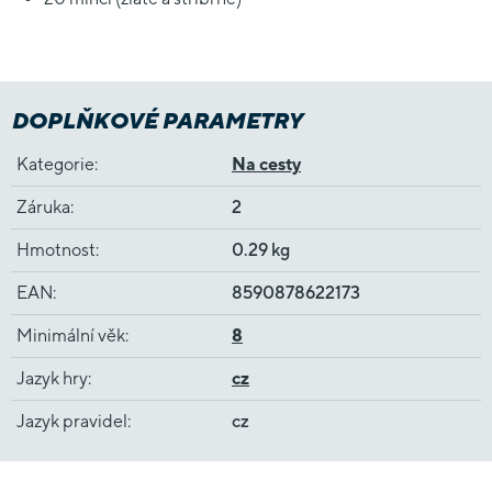
DOPLŇKOVÉ PARAMETRY
Kategorie
:
Na cesty
Záruka
:
2
Hmotnost
:
0.29 kg
EAN
:
8590878622173
Minimální věk
:
8
Jazyk hry
:
cz
Jazyk pravidel
:
cz