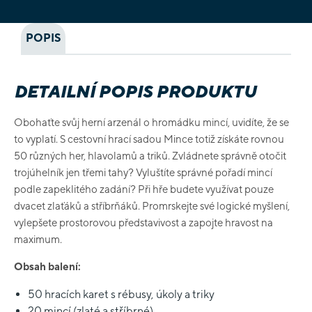
POPIS
DETAILNÍ POPIS PRODUKTU
Obohaťte svůj herní arzenál o hromádku mincí, uvidíte, že se
to vyplatí. S cestovní hrací sadou Mince totiž získáte rovnou
50 různých her, hlavolamů a triků. Zvládnete správně otočit
trojúhelník jen třemi tahy? Vyluštíte správné pořadí mincí
podle zapeklitého zadání? Při hře budete využívat pouze
dvacet zlaťáků a stříbrňáků. Promrskejte své logické myšlení,
vylepšete prostorovou představivost a zapojte hravost na
maximum.
Obsah balení:
50 hracích karet s rébusy, úkoly a triky
20 mincí (zlaté a stříbrné)