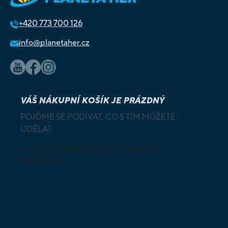
+420
773 700 126
info@planetaher.cz
VÁŠ NÁKUPNÍ KOŠÍK JE PRÁZDNÝ
POJĎME SE PODÍVAT, CO S TÍM MŮŽETE
UDĚLAT
MŮŽETE PROZKOUMAT NAŠI
NABÍDKU
DESKOVÉ A
HLAVOLAMY
KARETNÍ HRY
VÝUKOVÉ HRY
SKLÁDAČKY
HRY PRO
BUDOVATELSKÉ
NEJMENŠÍ
STRATEGIE