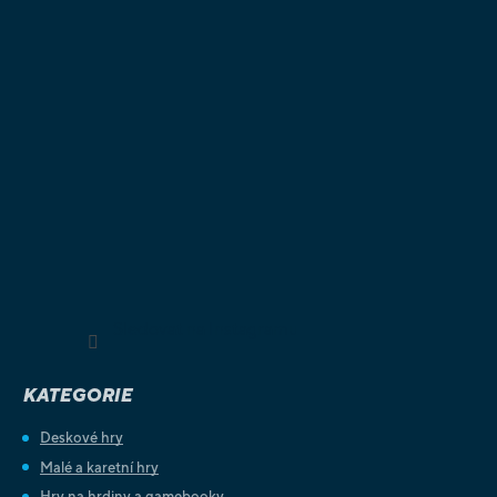
Sledovat na Instagramu
KATEGORIE
Deskové hry
Malé a karetní hry
Hry na hrdiny a gamebooky