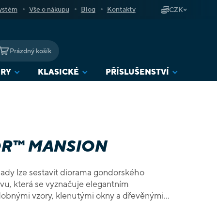
ystém
Vše o nákupu
Blog
Kontakty
CZK
Prázdný košík
NÁKUPNÍ
KOŠÍK
URY
KLASICKÉ
PŘÍSLUŠENSTVÍ
OR™ MANSION
 sady lze sestavit diorama gondorského
u, která se vyznačuje elegantním
obnými vzory, klenutými okny a dřevěnými
em. Sada vytváří 1 samostatnou budovy.