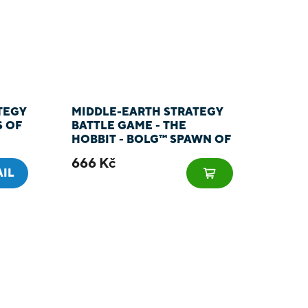
TEGY
MIDDLE-EARTH STRATEGY
S OF
BATTLE GAME - THE
HOBBIT - BOLG™ SPAWN OF
AZOG™
666 Kč
AIL