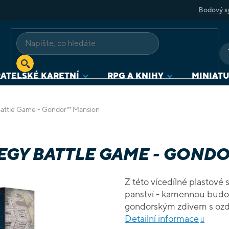
Bodový s
ATELSKÉ KARETNÍ
RPG A KNIHY
MINIAT
Battle Game - Gondor™ Mansion
EGY BATTLE GAME - GOND
Z této vícedílné plastové
panství - kamennou budov
gondorským zdivem s ozd
dveřmi vyztuženými želez
Detailní informace