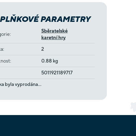
PLŇKOVÉ PARAMETRY
Sběratelské
gorie
:
karetní hry
ka
:
2
nost
:
0.88 kg
5011921189717
ka byla vyprodána…