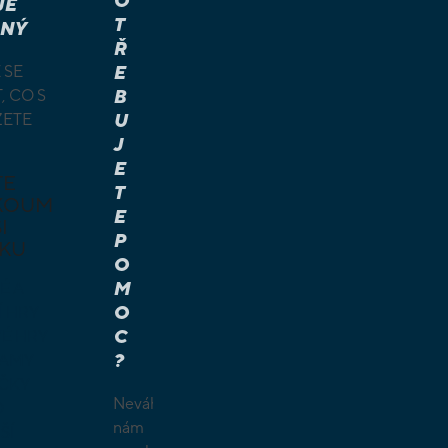
O
JE
T
NÝ
Ř
 SE
E
, CO S
B
ŽETE
U
J
E
TE
T
KOUM
E
I
P
KU
O
M
É A
O
Í HRY
C
É HRY
?
LAMY
ČKY
Neváhejte
O
nám
ŠÍ