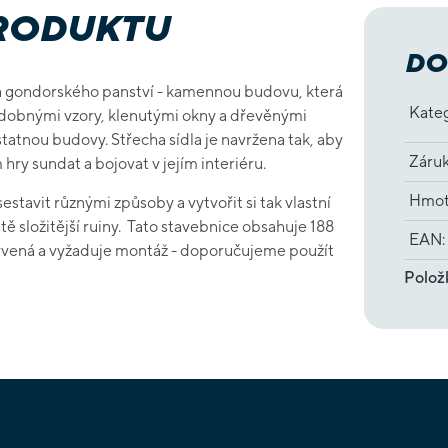
PRODUKTU
DO
ama gondorského panství - kamennou budovu, která
Kate
dobnými vzory, klenutými okny a dřevěnými
atnou budovy. Střecha sídla je navržena tak, aby
Záru
 hry sundat a bojovat v jejím interiéru.
Hmot
estavit různými způsoby a vytvořit si tak vlastní
tě složitější ruiny. Tato stavebnice obsahuje 188
EAN
:
arvená a vyžaduje montáž - doporučujeme použít
Polož