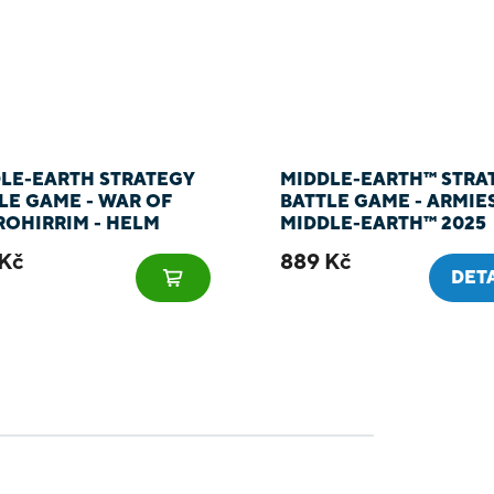
LE-EARTH STRATEGY
MIDDLE-EARTH™ STRA
LE GAME - WAR OF
BATTLE GAME - ARMIE
ROHIRRIM - HELM
MIDDLE-EARTH™ 2025
ERHAND - KING OF
Kč
889 Kč
AN
DET