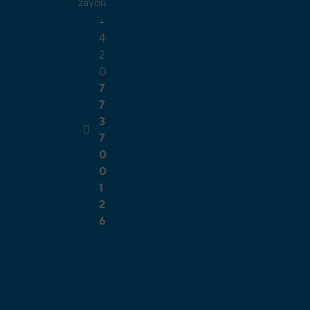
zavolat.
TELSKÉ
+
GIE
4
2
0
7
7
3
7
0
0
1
2
6