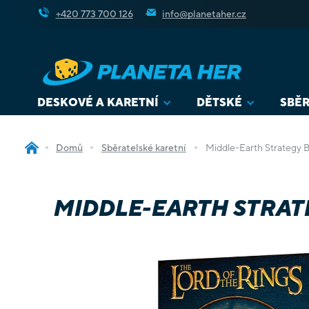
Přejít
+420 773 700 126
info@planetaher.cz
na
obsah
DESKOVÉ A KARETNÍ
DĚTSKÉ
SBĚR
Domů
Sběratelské karetní
Middle-Earth Strategy 
MIDDLE-EARTH STRAT