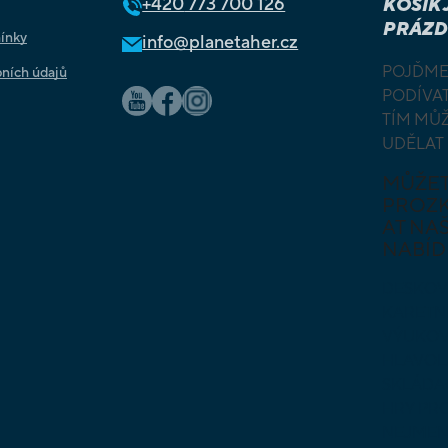
+420
773 700 126
KOŠÍK 
PRÁZD
ínky
info@planetaher.cz
POJĎME
ních údajů
PODÍVAT
TÍM MŮ
UDĚLAT
MŮŽE
PROZ
AT NAŠ
NABÍD
DESKOV
KARETN
VÝUKOV
HLAVO
SKLÁDA
HRY PR
NEJMEN