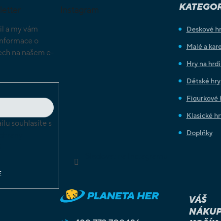
KATEGOR
letter
Instagram
il a my vám
Deskové h
informace o
Malé a kare
ch na našem e-
Hry na hrd
Dětské hry
Figurkové 
Klasické hr
lu souhlasíte s
Doplňky
chrany
ů
Sledovat na Instagramu
E
VÁŠ
NÁKUP