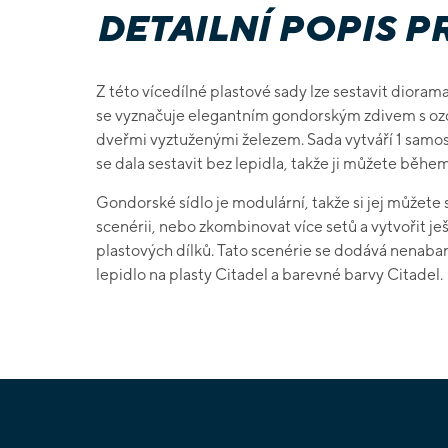
DETAILNÍ POPIS 
Z této vícedílné plastové sady lze sestavit dior
se vyznačuje elegantním gondorským zdivem s oz
dveřmi vyztuženými železem. Sada vytváří 1 samost
se dala sestavit bez lepidla, takže ji můžete během
Gondorské sídlo je modulární, takže si jej můžete s
scenérii, nebo zkombinovat více setů a vytvořit ješ
plastových dílků. Tato scenérie se dodává nenab
lepidlo na plasty Citadel a barevné barvy Citadel.
Z
á
p