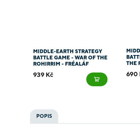
MIDD
MIDDLE-EARTH STRATEGY
BATT
BATTLE GAME - WAR OF THE
THE 
ROHIRRIM - FRÉALÁF
HAMM
HILDESON, OLWYN & LIEF
690 
939 Kč
ROH
POPIS