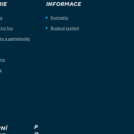
IE
INFORMACE
ry
Kontakty
tní hry
Bodový systém
iny a gamebooky
hry
y
P
NÍ