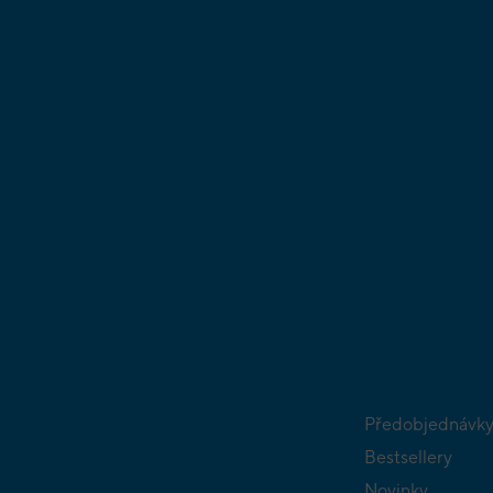
Předobjednávk
Bestsellery
Novinky