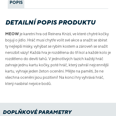
POPIS
DETAILNÍ POPIS PRODUKTU
MEOW
je karetní hra od Reinera Knizii, ve které chytré kočky
bojují o jídlo. Hráč musí chytře volit své akce a snažit se sbírat
ty nejlepší misky, vyhýbat se rybím kostem a zároveň se snažit
nerozbít vázy! Každá hra je rozdělena do tří kol a každé kolo je
rozděleno do devíti tahů. V jednotlivých tazích každý hráč
zahraje jednu kartu kočky, poté hráč, který zahrál nejcennější
kartu, vyhraje jeden žeton ocenění. Mějte na paměti, že ne
všechna ocenění jsou pozitivní! Na konci hry vyhrává hráč,
který nasbíral nejvíce bodů.
DOPLŇKOVÉ PARAMETRY