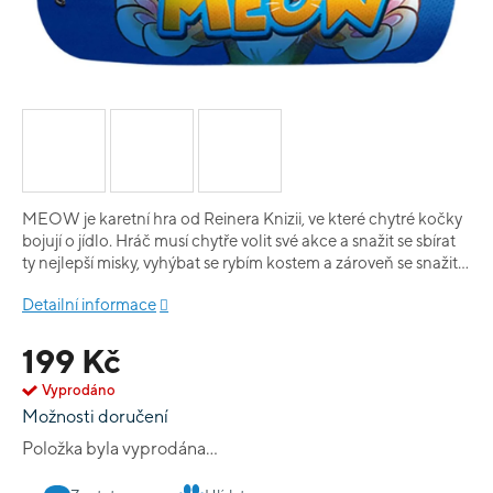
MEOW je karetní hra od Reinera Knizii, ve které chytré kočky
bojují o jídlo. Hráč musí chytře volit své akce a snažit se sbírat
ty nejlepší misky, vyhýbat se rybím kostem a zároveň se snažit
nerozbít vázy! Každá hra je rozdělena do tří kol a každé kolo je
Detailní informace
rozděleno do devíti tahů. V jednotlivých tazích každý hráč
zahraje jednu kartu kočky, poté hráč, který zahrál nejcennější
199 Kč
kartu, vyhraje jeden žeton ocenění. Mějte na paměti, že ne
všechna ocenění jsou pozitivní! Na konci hry vyhrává hráč,
Vyprodáno
který nasbíral nejvíce bodů.
Možnosti doručení
Položka byla vyprodána…