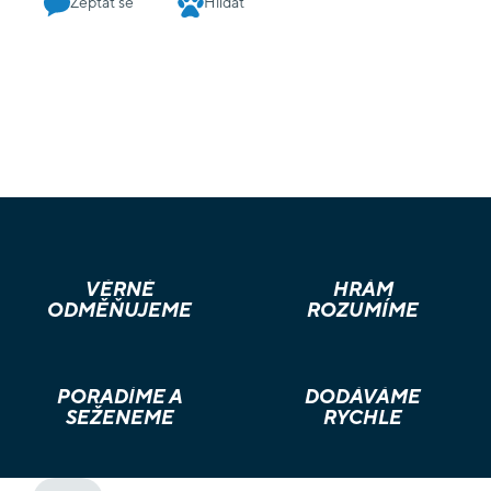
Zeptat se
Hlídat
VĚRNÉ
HRÁM
ODMĚŇUJEME
ROZUMÍME
PORADÍME A
DODÁVÁME
SEŽENEME
RYCHLE