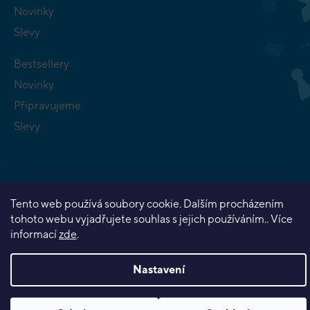
Novinky
Slevy
Bestsellery
Novinky
Připravujeme
Slevy
Tento web používá soubory cookie. Dalším procházením
Copyright 2026
Planeta her
. Všechna práva vyhrazena.
tohoto webu vyjadřujete souhlas s jejich používáním.. Více
Vytvořil Shoptet Premium
informací
zde
.
Nastavení