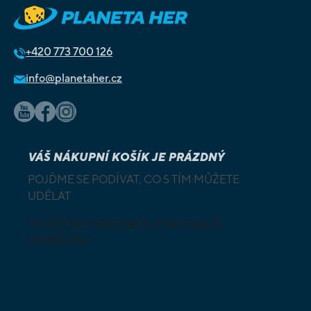
+420
773 700 126
info@planetaher.cz
VÁŠ NÁKUPNÍ KOŠÍK JE PRÁZDNÝ
POJĎME SE PODÍVAT, CO S TÍM MŮŽETE
UDĚLAT
MŮŽETE PROZKOUMAT NAŠI
NABÍDKU
DESKOVÉ A
HLAVOLAMY
KARETNÍ HRY
VÝUKOVÉ HRY
SKLÁDAČKY
HRY PRO
BUDOVATELSKÉ