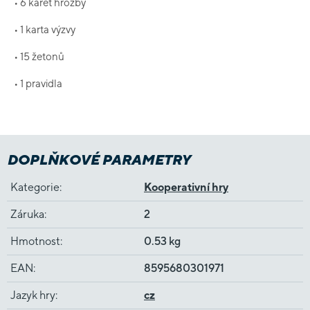
• 6 karet hrozby
• 1 karta výzvy
• 15 žetonů
• 1 pravidla
DOPLŇKOVÉ PARAMETRY
Kategorie
:
Kooperativní hry
Záruka
:
2
Hmotnost
:
0.53 kg
EAN
:
8595680301971
Jazyk hry
:
cz