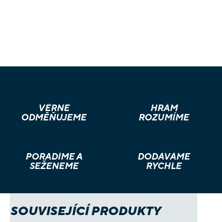
silné schopnosti (spolu s velkou zodpovědností). Green
Goblin do různých lokací New Yorku neustále přidává hrozby
ve snaze hrdiny přemoci a rozšlápnout jako šváby! OBSAH
BALENÍ: • 3 figurky hrdinů • 1 figurka padoucha • 6 lokací • 36
karet hrdinů • 1 deska padoucha • 12 karet spiknutí • 6 karet
hrozby • 1 karta výzvy • 15 žetonů • 1 pravidla
VĚRNÉ
HRÁM
ODMĚŇUJEME
ROZUMÍME
PORADÍME A
DODÁVÁME
SEŽENEME
RYCHLE
SOUVISEJÍCÍ PRODUKTY