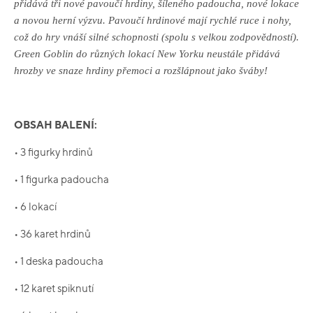
přidává tři nové pavoučí hrdiny, šíleného padoucha, nové lokace
a novou herní výzvu. Pavoučí hrdinové mají rychlé ruce i nohy,
což do hry vnáší silné schopnosti (spolu s velkou zodpovědností).
Green Goblin do různých lokací New Yorku neustále přidává
hrozby ve snaze hrdiny přemoci a rozšlápnout jako šváby!
OBSAH BALENÍ:
• 3 figurky hrdinů
• 1 figurka padoucha
• 6 lokací
• 36 karet hrdinů
• 1 deska padoucha
• 12 karet spiknutí