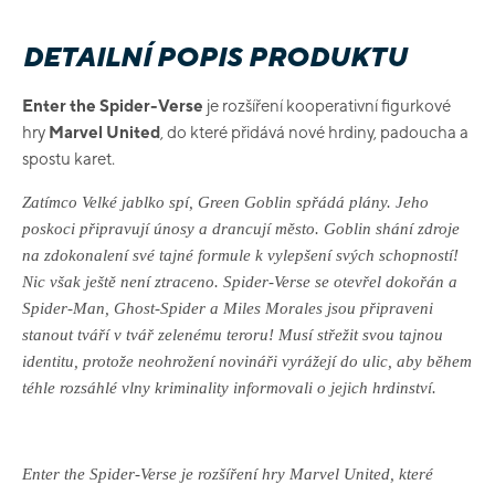
DETAILNÍ POPIS PRODUKTU
Enter the Spider-Verse
je rozšíření kooperativní figurkové
hry
Marvel United
, do které přidává nové hrdiny, padoucha a
spostu karet.
Zatímco Velké jablko spí, Green Goblin spřádá plány. Jeho
poskoci připravují únosy a drancují město. Goblin shání zdroje
na zdokonalení své tajné formule k vylepšení svých schopností!
Nic však ještě není ztraceno. Spider-Verse se otevřel dokořán a
Spider-Man, Ghost-Spider a Miles Morales jsou připraveni
stanout tváří v tvář zelenému teroru! Musí střežit svou tajnou
identitu, protože neohrožení novináři vyrážejí do ulic, aby během
téhle rozsáhlé vlny kriminality informovali o jejich hrdinství.
Enter the Spider-Verse je rozšíření hry Marvel United, které