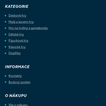
KATEGORIE
Deskové hry
Malé a karetní hry
Hry na hrdiny a gamebooky
Dětské hry
Figurkové hry
Klasické hry
Doplňky
INFORMACE
Kontakty
Bodový systém
O NÁKUPU
Vše o nákupu