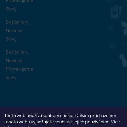
Připravujeme
Slevy
Bestsellery
Novinky
Slevy
Bestsellery
Novinky
Připravujeme
Slevy
Copyright 2026
Planeta her
. Všechna práva vyhrazena.
Tento web používá soubory cookie. Dalším procházením
Vytvořil Shoptet Premium
tohoto webu vyjadřujete souhlas s jejich používáním.. Více