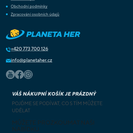
Obchodní podmínky
Zpracování osobních údajů
+420
773 700 126
info@planetaher.cz
VÁŠ NÁKUPNÍ KOŠÍK JE PRÁZDNÝ
POJĎME SE PODÍVAT, CO S TÍM MŮŽETE
UDĚLAT
MŮŽETE PROZKOUMAT NAŠI
NABÍDKU