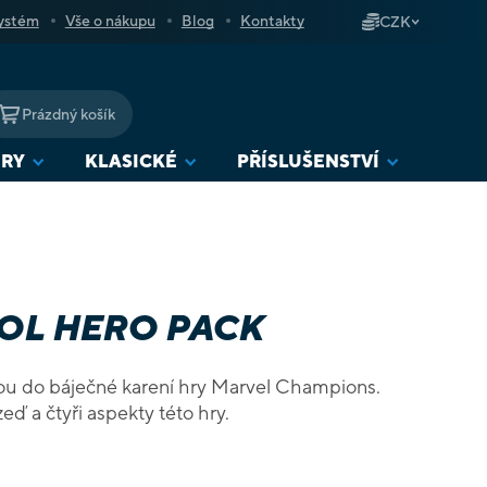
ystém
Vše o nákupu
Blog
Kontakty
CZK
Prázdný košík
NÁKUPNÍ
KOŠÍK
URY
KLASICKÉ
PŘÍSLUŠENSTVÍ
OL HERO PACK
ou do báječné karení hry Marvel Champions.
eď a čtyři aspekty této hry.