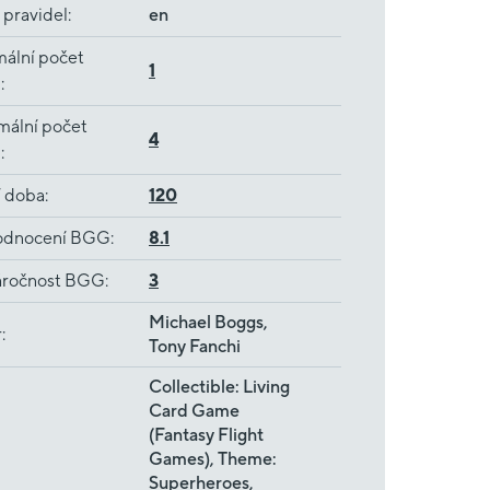
 pravidel
:
en
ální počet
1
ů
:
mální počet
4
ů
:
í doba
:
120
dnocení BGG
:
8.1
ročnost BGG
:
3
Michael Boggs,
r
:
Tony Fanchi
Collectible: Living
Card Game
(Fantasy Flight
Games), Theme:
Superheroes,