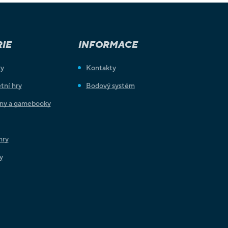
IE
INFORMACE
ry
Kontakty
tní hry
Bodový systém
iny a gamebooky
hry
y