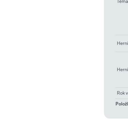
Téma
Herní
Hern
Rok v
Polož