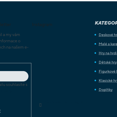
KATEGOR
letter
Instagram
il a my vám
Deskové h
informace o
Malé a kare
ch na našem e-
Hry na hrd
Dětské hry
Figurkové 
Klasické hr
lu souhlasíte s
Doplňky
chrany
ů
Sledovat na Instagramu
E