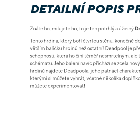
DETAILNÍ POPIS 
Znáte ho, milujete ho, to je ten potrhlý a úžasný
D
Tento hrdina, který boří čtvrtou stěnu, konečně d
větším balíčku hrdinů než ostatní!
Deadpool je pře
schopnosti, která ho činí téměř nesmrtelným, ale 
schématu.
Jeho balení navíc přichází se zcela no
hrdinů najdete Deadpoola, jeho patnáct charakteri
kterými si můžete vyhrát, včetně několika doplňkov
můžete experimentovat!