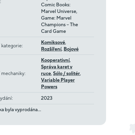
:
Comic Books:
Marvel Universe,
Game: Marvel
Champions – The
Card Game
Komiksové
,
 kategorie
:
Rozšíření
,
Bojové
Kooperativní
,
Správa karet v
í mechaniky
:
ruce
,
Sólo / solitér
,
Variable Player
Powers
ydání
:
2023
ka byla vyprodána…