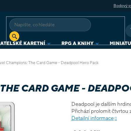
Bodový s
ATELSKÉ KARETNÍ
RPG A KNIHY
MINIAT
vel Champions: The Card Game - Deadpool Hero Pack
THE CARD GAME - DEADPO
Deadpool je dalším hrdin
Přichází prolomit čtvrtou z
Detailní informace