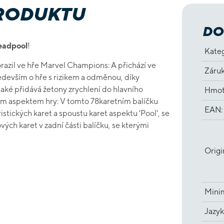
PRODUKTU
DO
eadpool
!
Kate
orazil ve hře Marvel Champions:
A přichází ve
Záru
devším o hře s rizikem a odměnou, díky
také přidává žetony zrychlení do hlavního
Hmot
vým aspektem hry:
V tomto 78karetním balíčku
EAN
:
stických karet a spoustu karet aspektu 'Pool', se
ých karet v zadní části balíčku, se kterými
Origi
Minim
Jazyk