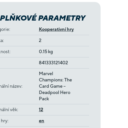
PLŇKOVÉ PARAMETRY
gorie
:
Kooperativní hry
ka
:
2
nost
:
0.15 kg
841333121402
Marvel
Champions: The
nální název
:
Card Game –
Deadpool Hero
Pack
ální věk
:
12
 hry
:
en