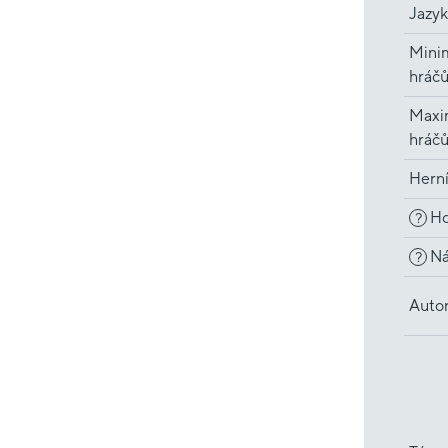
Jazyk
Minim
hráč
Maxi
hráč
Hern
Ho
?
Ná
?
Auto