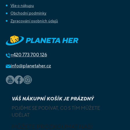
Vše o nákupu
Obchodní podmínky
Zpracování osobních údajů
+420
773 700 126
info@planetaher.cz
VÁŠ NÁKUPNÍ KOŠÍK JE PRÁZDNÝ
POJĎME SE PODÍVAT, CO S TÍM MŮŽETE
UDĚLAT
MŮŽETE PROZKOUMAT NAŠI