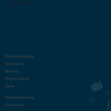
NABÍDKU
DESKOVÉ A
HLAVOLAMY
KARETNÍ HRY
VÝUKOVÉ HRY
SKLÁDAČKY
HRY PRO
BUDOVATELSKÉ
NEJMENŠÍ
STRATEGIE
Předobjednávky
Bestsellery
Novinky
Připravujeme
Slevy
Předobjednávky
Bestsellery