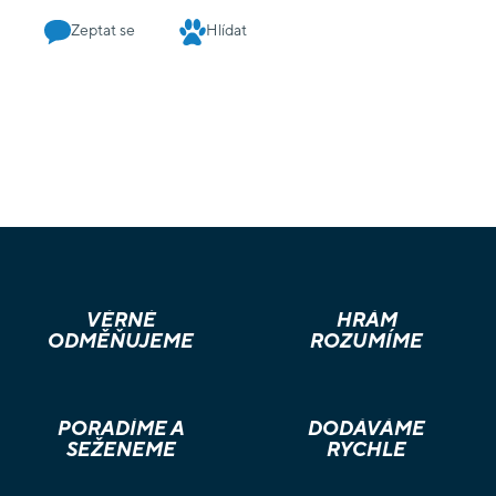
Zeptat se
Hlídat
VĚRNÉ
HRÁM
ODMĚŇUJEME
ROZUMÍME
PORADÍME A
DODÁVÁME
SEŽENEME
RYCHLE