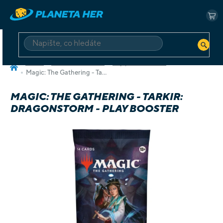
Přejít
na
NÁ
obsah
KO
HLEDAT
Domů
Deskové a karetní
Hry pro dva hráče
Magic: The Gathering - Tarkir: Dragonstorm - Play Booster
MAGIC: THE GATHERING - TARKIR:
DRAGONSTORM - PLAY BOOSTER