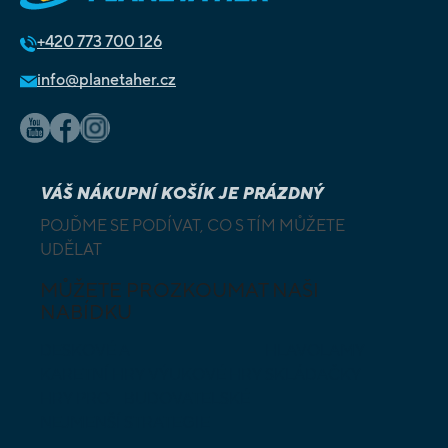
+420
773 700 126
info@planetaher.cz
VÁŠ NÁKUPNÍ KOŠÍK JE PRÁZDNÝ
POJĎME SE PODÍVAT, CO S TÍM MŮŽETE
UDĚLAT
MŮŽETE PROZKOUMAT NAŠI
NABÍDKU
DESKOVÉ A
HLAVOLAMY
KARETNÍ HRY
VÝUKOVÉ HRY
SKLÁDAČKY
HRY PRO
BUDOVATELSKÉ
NEJMENŠÍ
STRATEGIE