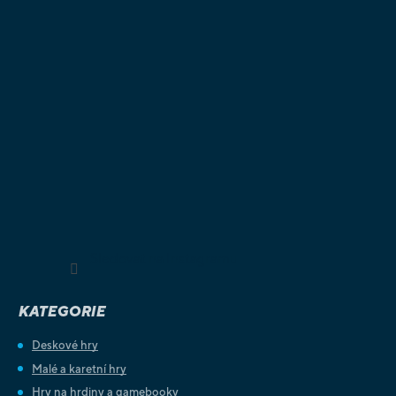
Sledovat na Instagramu
KATEGORIE
Deskové hry
Malé a karetní hry
Hry na hrdiny a gamebooky