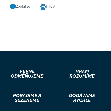
Zeptat se
Hlídat
VĚRNÉ
HRÁM
ODMĚŇUJEME
ROZUMÍME
PORADÍME A
DODÁVÁME
SEŽENEME
RYCHLE