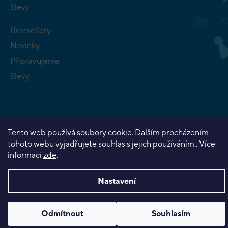
Slevy
Bestsellery
Novinky
Připravujeme
Slevy
Tento web používá soubory cookie. Dalším procházením
Copyright 2026
Planeta her
. Všechna práva vyhrazena.
tohoto webu vyjadřujete souhlas s jejich používáním.. Více
Vytvořil Shoptet Premium
informací
zde
.
Nastavení
Odmítnout
Souhlasím