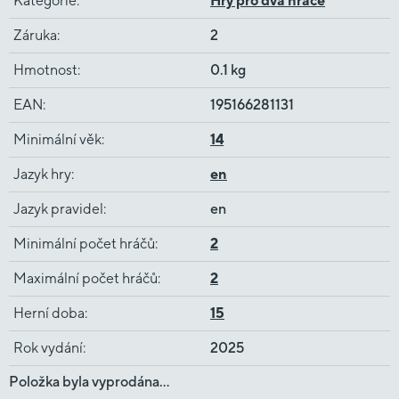
Kategorie
:
Hry pro dva hráče
Záruka
:
2
Hmotnost
:
0.1 kg
EAN
:
195166281131
Minimální věk
:
14
Jazyk hry
:
en
Jazyk pravidel
:
en
Minimální počet hráčů
:
2
Maximální počet hráčů
:
2
Herní doba
:
15
Rok vydání
:
2025
Položka byla vyprodána…