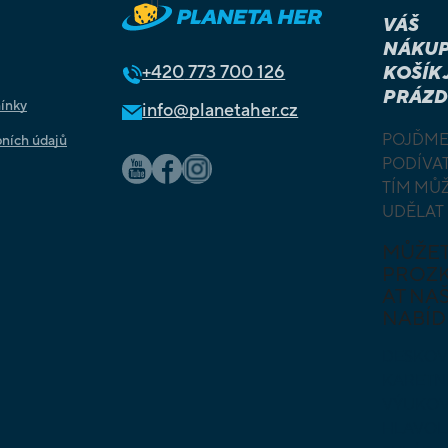
VÁŠ
NÁKUP
+420
773 700 126
KOŠÍK 
PRÁZD
ínky
info@planetaher.cz
POJĎME
ních údajů
PODÍVAT
TÍM MŮ
UDĚLAT
MŮŽE
PROZ
AT NAŠ
NABÍD
DESKOV
KARETN
VÝUKOV
HLAVO