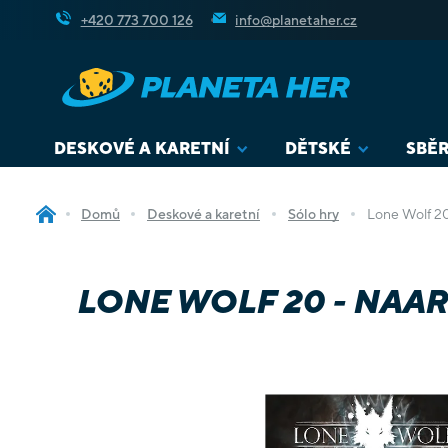
Přejít
+420 773 700 126
info@planetaher.cz
na
obsah
DESKOVÉ A KARETNÍ
DĚTSKÉ
SBĚR
Domů
Deskové a karetní
Sólo hry
Lone Wolf 20
LONE WOLF 20 - NAA