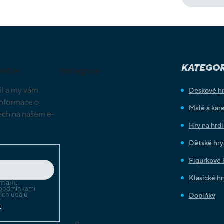
KATEGOR
letter
Instagram
il a my vám
Deskové h
informace o
Malé a kare
ch na našem e-
Hry na hrd
Dětské hry
Figurkové 
Klasické hr
mailu
podmínkami
ích údajů
Doplňky
E
Sledovat na Instagramu