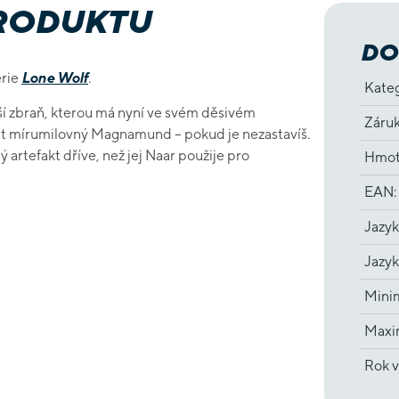
PRODUKTU
DO
érie
Lone Wolf
.
Kate
í zbraň, kterou má nyní ve svém děsivém
Záru
čit mírumilovný Magnamund – pokud je nezastavíš.
ý artefakt dříve, než jej Naar použije pro
Hmot
EAN
:
Jazyk
Jazyk
Minim
Maxim
Rok v