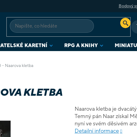
Bodový s
ATELSKÉ KARETNÍ
RPG A KNIHY
MINIAT
 - Naarova kletba
ROVA KLETBA
Naarova kletba je dvacát
Temný pán Naar získal Mě
nyní ve svém děsivém arz
zničit mírumilovný Magna
Detailní informace