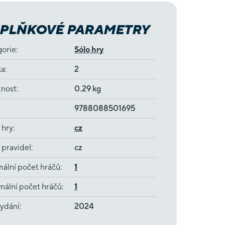
PLŇKOVÉ PARAMETRY
gorie
:
Sólo hry
ka
:
2
nost
:
0.29 kg
9788088501695
 hry
:
cz
 pravidel
:
cz
ální počet hráčů
:
1
ální počet hráčů
:
1
ydání
:
2024