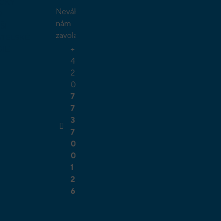
ČKY
Neváhejte
O
nám
ŠÍ
zavolat.
TELSKÉ
+
GIE
4
2
0
7
7
3
7
0
0
1
2
6