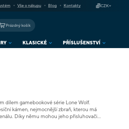
ystém
Vše o nákupu
Blog
Kontakty
CZK
Prázdný košík
NÁKUPNÍ
KOŠÍK
URY
KLASICKÉ
PŘÍSLUŠENSTVÍ
ým dílem gamebookové série Lone Wolf.
síční kámen, nejmocnější zbraň, kterou má
enálu. Díky němu mohou jeho přisluhovači
mund – pokud je nezastavíš. Připrav se na