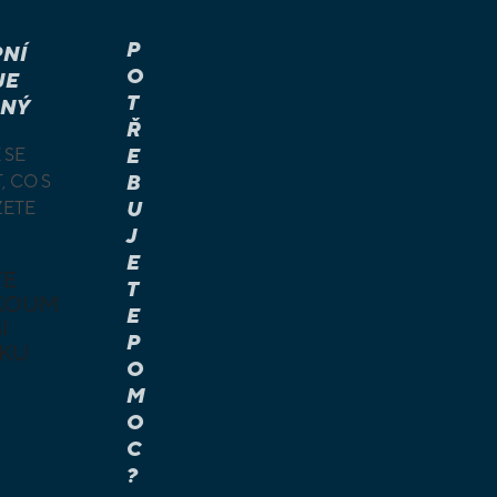
P
NÍ
O
JE
T
NÝ
Ř
 SE
E
, CO S
B
ŽETE
U
J
E
TE
T
KOUM
E
I
P
KU
O
M
É A
O
Í HRY
C
É HRY
?
LAMY