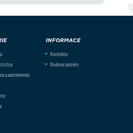
IE
INFORMACE
ry
Kontakty
tní hry
Bodový systém
iny a gamebooky
hry
y