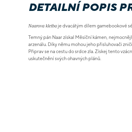
DETAILNÍ POPIS 
je dvacátým dílem gamebookové s
Naarova kletba
Temný pán Naar získal Měsíční kámen, nejmocnějš
arzenálu. Díky němu mohou jeho přisluhovači zni
Připrav se na cestu do srdce zla. Získej tento vzácn
uskutečnění svých ohavných plánů.