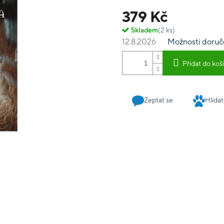
cestu do srdce zla. Získej 
379 Kč
použije pro uskutečnění 
Skladem
(2 ks)
12.8.2026
Možnosti doruč
Přidat do koš
Zeptat se
Hlídat