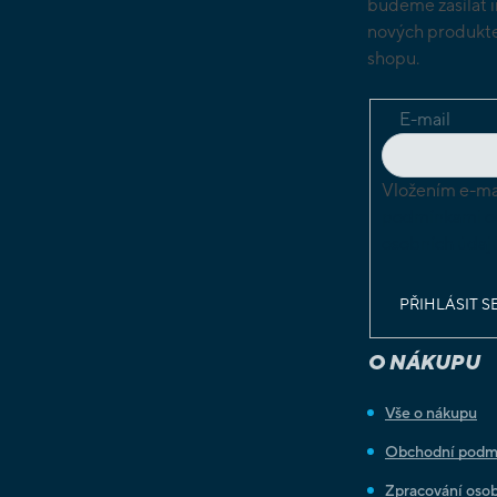
budeme zasílat 
nových produkte
shopu.
E-mail
Vložením e-mai
podmínkami o
osobních údaj
PŘIHLÁSIT S
O NÁKUPU
Vše o nákupu
Obchodní podm
Zpracování osob