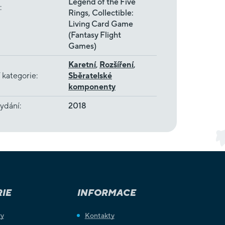
Legend of the Five
:
Rings, Collectible:
Living Card Game
(Fantasy Flight
Games)
Karetní
,
Rozšíření
,
 kategorie
:
Sběratelské
komponenty
ydání
:
2018
IE
INFORMACE
ry
Kontakty