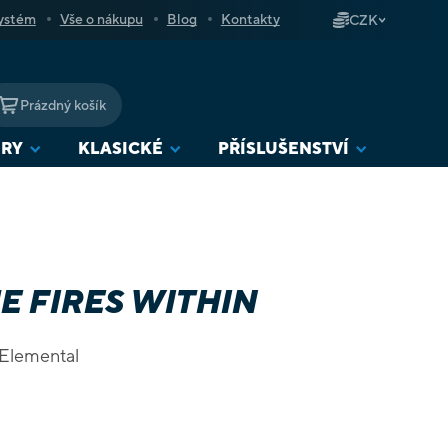
ystém
Vše o nákupu
Blog
Kontakty
CZK
Prázdný košík
NÁKUPNÍ
KOŠÍK
URY
KLASICKÉ
PŘÍSLUŠENSTVÍ
E FIRES WITHIN
u Elemental