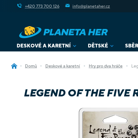
Přejít
+420 773 700 126
info@planetaher.cz
na
obsah
DESKOVÉ A KARETNÍ
DĚTSKÉ
SBĚR
Domů
Deskové a karetní
Hry pro dva hráče
Leg
LEGEND OF THE FIVE R