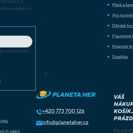
informace o
Malé a kare
ch na našem e-
Hry na hrd
Dětské hry
Figurkové 
Klasické hr
lu souhlasíte s
Doplňky
chrany
ů
Sledovat na Instagramu
E
VÁŠ
NÁKUP
+420
773 700 126
KOŠÍK 
PRÁZD
ínky
info@planetaher.cz
POJĎME
ních údajů