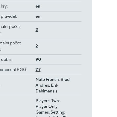
 hry
:
en
 pravidel
:
en
ální počet
2
ů
:
mální počet
2
ů
:
í doba
:
90
dnocení BGG
:
7.7
Nate French, Brad
r
:
Andres, Erik
Dahlman (I)
Players: Two-
Player Only
Games, Setting: