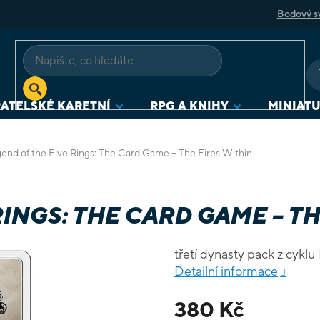
Bodový s
ATELSKÉ KARETNÍ
RPG A KNIHY
MINIAT
end of the Five Rings: The Card Game – The Fires Within
INGS: THE CARD GAME – TH
třetí dynasty pack z cykl
Detailní informace
380 Kč