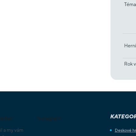
Téma
Herní
Rok v
KATEGOR
letter
Instagram
il a my vám
Deskové h