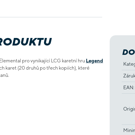
PRODUKTU
DO
lu Elemental pro vynikající LCG karetní hru
Legend
Kate
h karet (20 druhů po třech kopiích), které
lanů.
Záru
EAN
:
Origi
Minim