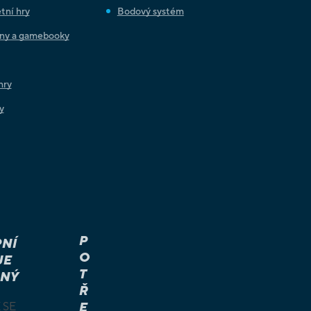
tní hry
Bodový systém
iny a gamebooky
hry
y
P
NÍ
O
JE
T
NÝ
Ř
 SE
E