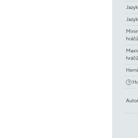
Jazyk
Jazyk
Minim
hráč
Maxi
hráč
Hern
Ho
?
Auto