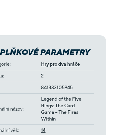
PLŇKOVÉ PARAMETRY
gorie
:
Hry pro dva hráče
ka
:
2
841333105945
Legend of the Five
Rings: The Card
nální název
:
Game – The Fires
Within
ální věk
:
14