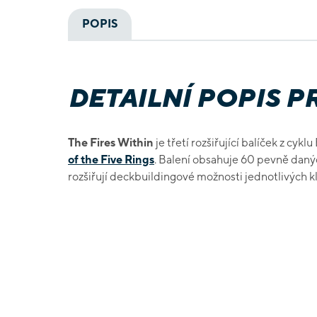
POPIS
DETAILNÍ POPIS 
The Fires Within
je třetí rozšiřující balíček z cyk
of the Five Rings
. Balení obsahuje 60 pevně danýc
rozšiřují deckbuildingové možnosti jednotlivých k