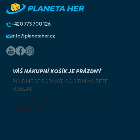
+420
773 700 126
info@planetaher.cz
VÁŠ NÁKUPNÍ KOŠÍK JE PRÁZDNÝ
POJĎME SE PODÍVAT, CO S TÍM MŮŽETE
UDĚLAT
MŮŽETE PROZKOUMAT NAŠI
NABÍDKU
DESKOVÉ A
HLAVOLAMY
KARETNÍ HRY
VÝUKOVÉ HRY
SKLÁDAČKY
HRY PRO
BUDOVATELSKÉ