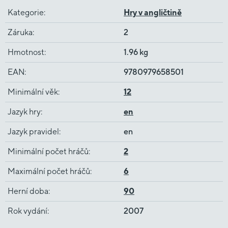
Kategorie
:
Hry v angličtině
Záruka
:
2
Hmotnost
:
1.96 kg
EAN
:
9780979658501
Minimální věk
:
12
Jazyk hry
:
en
Jazyk pravidel
:
en
Minimální počet hráčů
:
2
Maximální počet hráčů
:
6
Herní doba
:
90
Rok vydání
:
2007