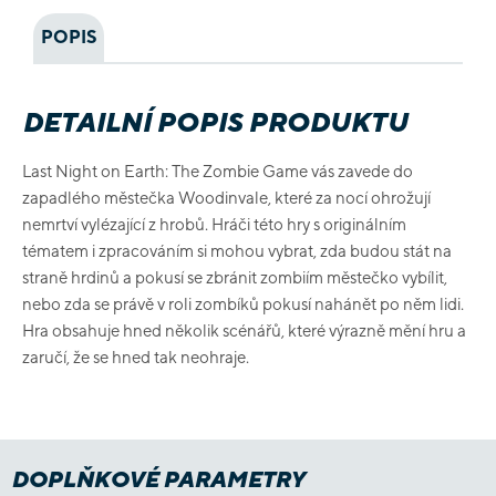
POPIS
DETAILNÍ POPIS PRODUKTU
Last Night on Earth: The Zombie Game vás zavede do
zapadlého městečka Woodinvale, které za nocí ohrožují
nemrtví vylézající z hrobů. Hráči této hry s originálním
tématem i zpracováním si mohou vybrat, zda budou stát na
straně hrdinů a pokusí se zbránit zombiím městečko vybílit,
nebo zda se právě v roli zombíků pokusí nahánět po něm lidi.
Hra obsahuje hned několik scénářů, které výrazně mění hru a
zaručí, že se hned tak neohraje.
DOPLŇKOVÉ PARAMETRY