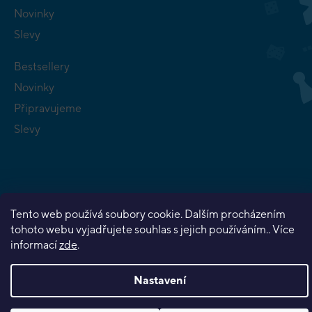
Novinky
Slevy
Bestsellery
Novinky
Připravujeme
Slevy
Tento web používá soubory cookie. Dalším procházením
Copyright 2026
Planeta her
. Všechna práva vyhrazena.
tohoto webu vyjadřujete souhlas s jejich používáním.. Více
Vytvořil Shoptet Premium
informací
zde
.
Nastavení