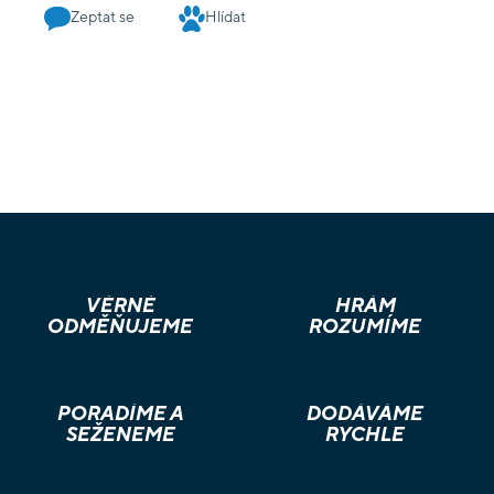
Zeptat se
Hlídat
VĚRNÉ
HRÁM
ODMĚŇUJEME
ROZUMÍME
PORADÍME A
DODÁVÁME
SEŽENEME
RYCHLE