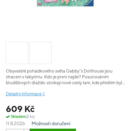
Obyvatelé pohádkového světa Gabby''s Dollhouse jsou
ztraceni v labyrintu. Kdo je první najde? Posunováním
bludišťových dlaždic vznikají nové cesty tam, kde předtím byly
slepé uličky. Pouze šikovným posunováním jednotlivých
Detailní informace
dlaždic uprostřed bludiště se dostanete po cestě ke svým
oblíbeným známým postavám. Labyrint – to je úžasná zábava,
609 Kč
dobrodružství a hravé přemýšlení v jednom. Snadné, a přesto
vzrušující.
Skladem
(2 ks)
11.8.2026
Možnosti doručení