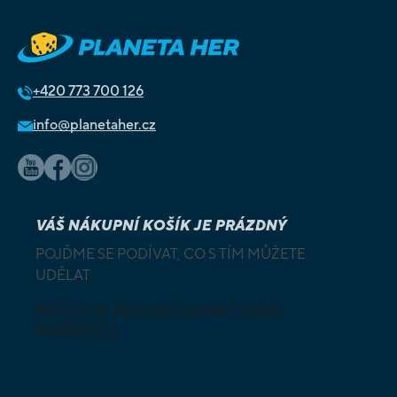
+420
773 700 126
info@planetaher.cz
VÁŠ NÁKUPNÍ KOŠÍK JE PRÁZDNÝ
POJĎME SE PODÍVAT, CO S TÍM MŮŽETE
UDĚLAT
MŮŽETE PROZKOUMAT NAŠI
NABÍDKU
DESKOVÉ A
HLAVOLAMY
KARETNÍ HRY
VÝUKOVÉ HRY
SKLÁDAČKY