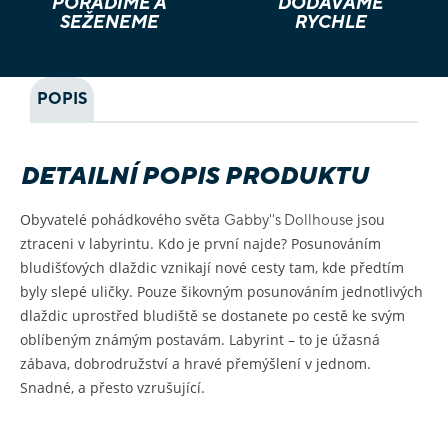
PORADÍME A
DODÁVÁME
SEŽENEME
RYCHLE
POPIS
DETAILNÍ POPIS PRODUKTU
Obyvatelé pohádkového světa
jsou
Gabby''s Dollhouse
ztraceni v labyrintu. Kdo je první najde? Posunováním
bludišťových dlaždic vznikají nové cesty tam, kde předtím
byly slepé uličky. Pouze šikovným posunováním jednotlivých
dlaždic uprostřed bludiště se dostanete po cestě ke svým
oblíbeným známým postavám. Labyrint – to je úžasná
zábava, dobrodružství a hravé přemýšlení v jednom.
Snadné, a přesto vzrušující.