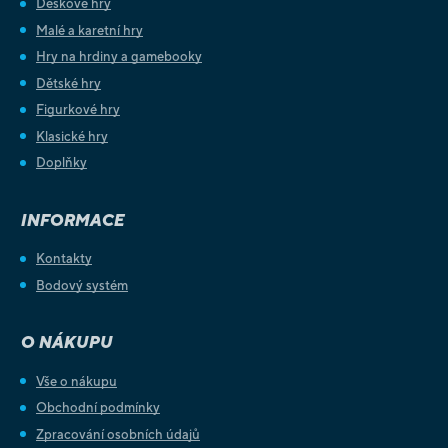
Deskové hry
Malé a karetní hry
Hry na hrdiny a gamebooky
Dětské hry
Figurkové hry
Klasické hry
Doplňky
INFORMACE
Kontakty
Bodový systém
O NÁKUPU
Vše o nákupu
Obchodní podmínky
Zpracování osobních údajů