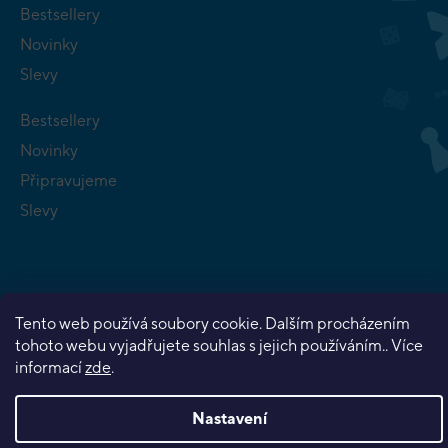
Bestsellery
Novinky
Slevy
Bestsellery
Novinky
Připravujeme
Slevy
Tento web používá soubory cookie. Dalším procházením
Copyright 2026
Planeta her
. Všechna práva vyhrazena.
tohoto webu vyjadřujete souhlas s jejich používáním.. Více
Vytvořil Shoptet Premium
informací
zde
.
Nastavení