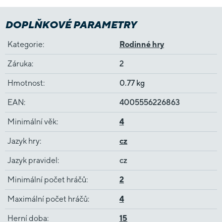
DOPLŇKOVÉ PARAMETRY
Kategorie
:
Rodinné hry
Záruka
:
2
Hmotnost
:
0.77 kg
EAN
:
4005556226863
Minimální věk
:
4
Jazyk hry
:
cz
Jazyk pravidel
:
cz
Minimální počet hráčů
:
2
Maximální počet hráčů
:
4
Herní doba
:
15