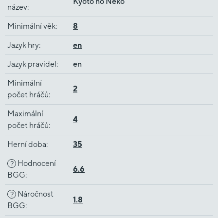
Kyoto no Neko
název
:
Minimální věk
:
8
Jazyk hry
:
en
Jazyk pravidel
:
en
Minimální
2
počet hráčů
:
Maximální
4
počet hráčů
:
Herní doba
:
35
Hodnocení
?
6.6
BGG
:
Náročnost
?
1.8
BGG
: