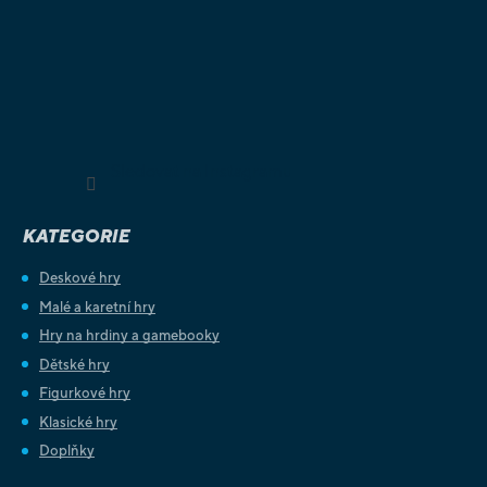
Sledovat na Instagramu
KATEGORIE
Deskové hry
Malé a karetní hry
Hry na hrdiny a gamebooky
Dětské hry
Figurkové hry
Klasické hry
Doplňky