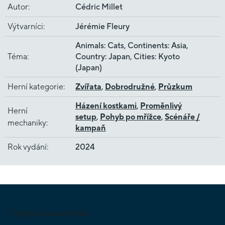
Autor
:
Cédric Millet
Výtvarníci
:
Jérémie Fleury
Animals: Cats, Continents: Asia,
Téma
:
Country: Japan, Cities: Kyoto
(Japan)
Herní kategorie
:
Zvířata
,
Dobrodružné
,
Průzkum
Házení kostkami
,
Proměnlivý
Herní
setup
,
Pohyb po mřížce
,
Scénáře /
mechaniky
:
kampaň
Rok vydání
:
2024
Z
á
p
Odebírat newsletter
a