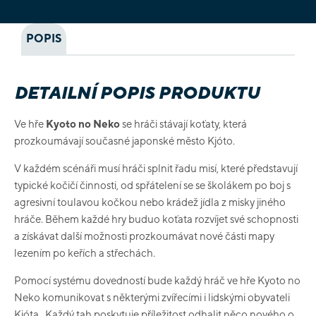
POPIS
DETAILNÍ POPIS PRODUKTU
Ve hře
Kyoto no Neko
se hráči stávají koťaty, která
prozkoumávají současné japonské město Kjóto.
V každém scénáři musí hráči splnit řadu misí, které představují
typické kočičí činnosti, od spřátelení se se školákem po boj s
agresivní toulavou kočkou nebo krádež jídla z misky jiného
hráče. Během každé hry buduo koťata rozvíjet své schopnosti
a získávat další možnosti prozkoumávat nové části mapy
lezením po keřích a střechách.
Pomocí systému dovedností bude každý hráč ve hře Kyoto no
Neko komunikovat s některými zvířecími i lidskými obyvateli
Kjóta. Každý tah poskytuje příležitost odhalit něco nového o