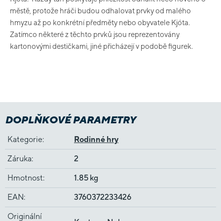
městě, protože hráči budou odhalovat prvky od malého
hmyzu až po konkrétní předměty nebo obyvatele Kjóta.
Zatímco některé z těchto prvků jsou reprezentovány
kartonovými destičkami, jiné přicházejí v podobě figurek.
DOPLŇKOVÉ PARAMETRY
Kategorie
:
Rodinné hry
Záruka
:
2
Hmotnost
:
1.85 kg
EAN
:
3760372233426
Originální