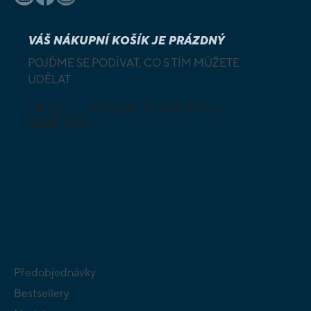
VÁŠ NÁKUPNÍ KOŠÍK JE PRÁZDNÝ
POJĎME SE PODÍVAT, CO S TÍM MŮŽETE
UDĚLAT
MŮŽETE PROZKOUMAT NAŠI
NABÍDKU
DESKOVÉ A
HLAVOLAMY
KARETNÍ HRY
VÝUKOVÉ HRY
SKLÁDAČKY
HRY PRO
BUDOVATELSKÉ
NEJMENŠÍ
STRATEGIE
Předobjednávky
Bestsellery