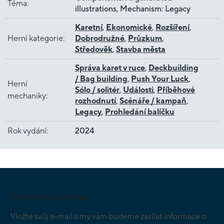
Téma
:
illustrations, Mechanism: Legacy
Karetní
,
Ekonomické
,
Rozšíření
,
Herní kategorie
:
Dobrodružné
,
Průzkum
,
Středověk
,
Stavba města
Správa karet v ruce
,
Deckbuilding
/ Bag building
,
Push Your Luck
,
Herní
Sólo / solitér
,
Události
,
Příběhové
mechaniky
:
rozhodnutí
,
Scénáře / kampaň
,
Legacy
,
Prohledání balíčku
Rok vydání
:
2024
Z
á
p
Odebírat newsletter
a
t
Vložte svůj e-mail a my vám budeme zasílat informace o