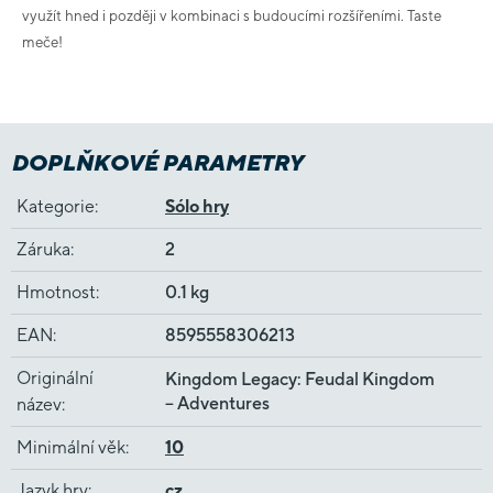
využít hned i později v kombinaci s budoucími rozšířeními. Taste
meče!
DOPLŇKOVÉ PARAMETRY
Kategorie
:
Sólo hry
Záruka
:
2
Hmotnost
:
0.1 kg
EAN
:
8595558306213
Originální
Kingdom Legacy: Feudal Kingdom
– Adventures
název
:
Minimální věk
:
10
Jazyk hry
:
cz