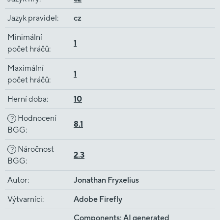
Jazyk pravidel
:
cz
Minimální
1
počet hráčů
:
Maximální
1
počet hráčů
:
Herní doba
:
10
Hodnocení
?
8.1
BGG
:
Náročnost
?
2.3
BGG
:
Autor
:
Jonathan Fryxelius
Výtvarníci
:
Adobe Firefly
Components: AI generated