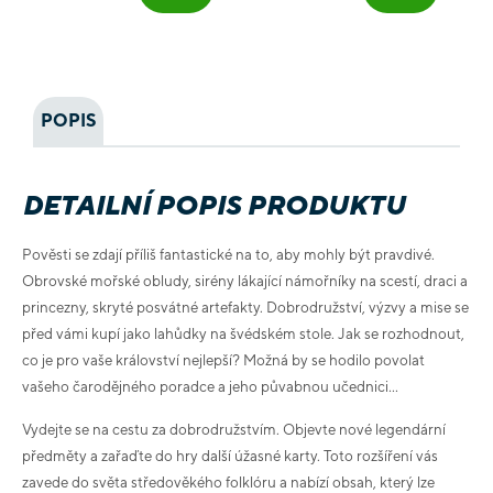
POPIS
DETAILNÍ POPIS PRODUKTU
Pověsti se zdají příliš fantastické na to, aby mohly být pravdivé.
Obrovské mořské obludy, sirény lákající námořníky na scestí, draci a
princezny, skryté posvátné artefakty. Dobrodružství, výzvy a mise se
před vámi kupí jako lahůdky na švédském stole. Jak se rozhodnout,
co je pro vaše království nejlepší? Možná by se hodilo povolat
vašeho čarodějného poradce a jeho půvabnou učednici...
Vydejte se na cestu za dobrodružstvím. Objevte nové legendární
předměty a zařaďte do hry další úžasné karty. Toto rozšíření vás
zavede do světa středověkého folklóru a nabízí obsah, který lze