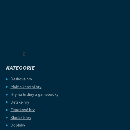
Sledovat na Instagramu
KATEGORIE
Deskové hry
Malé a karetní hry
Hry na hrdiny a gamebooky
Dětské hry
Figurkové hry
Klasické hry
Doplňky