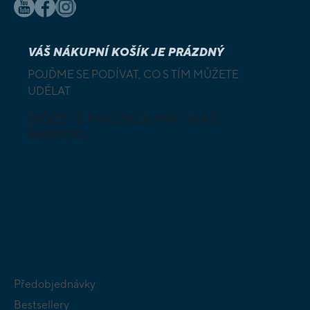
VÁŠ NÁKUPNÍ KOŠÍK JE PRÁZDNÝ
POJĎME SE PODÍVAT, CO S TÍM MŮŽETE
UDĚLAT
MŮŽETE PROZKOUMAT NAŠI
NABÍDKU
DESKOVÉ A
HLAVOLAMY
KARETNÍ HRY
VÝUKOVÉ HRY
SKLÁDAČKY
HRY PRO
BUDOVATELSKÉ
NEJMENŠÍ
STRATEGIE
Předobjednávky
Bestsellery