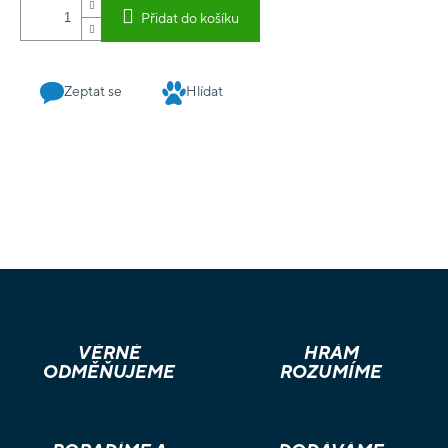
Vroubka, který je dětem znám jak ze samostatných knih, tak
Přidat do košíku
z časopisu Čtyřlístek, jakožto parťák dalšího detektiva -
komisaře Vrťapky. Kniha obsahuje přes 2 000 zvukových stop.
Zeptat se
Hlídat
VĚRNÉ
HRÁM
ODMĚŇUJEME
ROZUMÍME