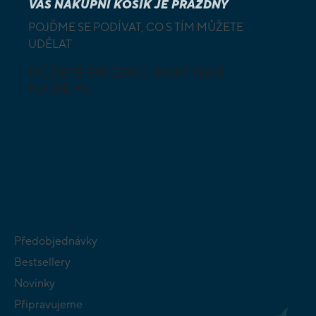
VÁŠ NÁKUPNÍ KOŠÍK JE PRÁZDNÝ
POJĎME SE PODÍVAT, CO S TÍM MŮŽETE
UDĚLAT
MŮŽETE PROZKOUMAT NAŠI
NABÍDKU
DESKOVÉ A
HLAVOLAMY
KARETNÍ HRY
VÝUKOVÉ HRY
SKLÁDAČKY
HRY PRO
BUDOVATELSKÉ
NEJMENŠÍ
STRATEGIE
Předobjednávky
Bestsellery
Novinky
Připravujeme