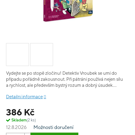
Vydejte se po stopě zločinu! Detektiv Vroubek se umí do
případu pořádně zakousnout. Při pátrání používá nejen sílu
a rychlost, ale především bystrý rozum a dobrý úsudek.
A naučí to i vás! Přidejte se do jeho detektivní party a odhalte
Detailní informace
zloděje kočičí mumie nebo zachraňte unesené dinokuře.
Vyřešit 4 detektivní případy bude pěkná makačka! Naštěstí
386 Kč
nejste s Vroubkem na tu lapálii sami! Záda vám kryje věrný
pomocník Čenda a vyslechnout svědky pomůže zvídavá
Skladem
(2 ks)
novinářka Hermína. Tak vzhůru za případy, ať nám
12.8.2026
Možnosti doručení
nevychladne stopa! Tato mluvicí kniha z edice Kouzelné čtení
je vhodná pro děti od 6 let a obsahuje příběhy psího detektiva