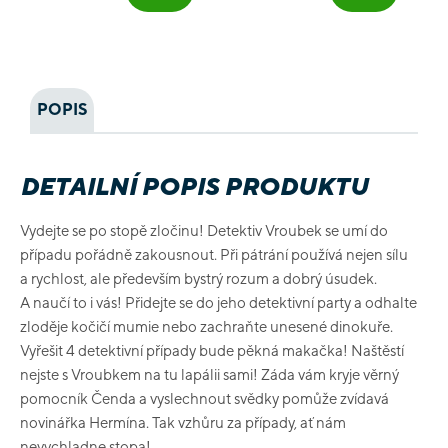
POPIS
DETAILNÍ POPIS PRODUKTU
Vydejte se po stopě zločinu! Detektiv Vroubek se umí do
případu pořádně zakousnout. Při pátrání používá nejen sílu
a rychlost, ale především bystrý rozum a dobrý úsudek.
A naučí to i vás! Přidejte se do jeho detektivní party a odhalte
zloděje kočičí mumie nebo zachraňte unesené dinokuře.
Vyřešit 4 detektivní případy bude pěkná makačka! Naštěstí
nejste s Vroubkem na tu lapálii sami! Záda vám kryje věrný
pomocník Čenda a vyslechnout svědky pomůže zvídavá
novinářka Hermína. Tak vzhůru za případy, ať nám
nevychladne stopa!