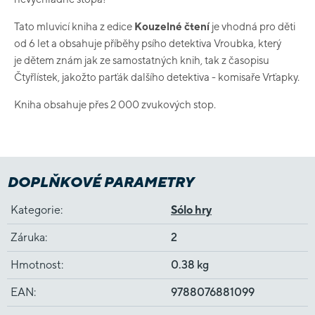
Tato mluvicí kniha z edice
Kouzelné čtení
je vhodná pro děti
od 6 let a obsahuje příběhy
psího detektiva Vroubka, který
je dětem znám jak ze samostatných knih, tak z časopisu
Čtyřlístek, jakožto parťák dalšího detektiva - komisaře Vrťapky.
Kniha obsahuje přes 2 000 zvukových stop.
DOPLŇKOVÉ PARAMETRY
Kategorie
:
Sólo hry
Záruka
:
2
Hmotnost
:
0.38 kg
EAN
:
9788076881099