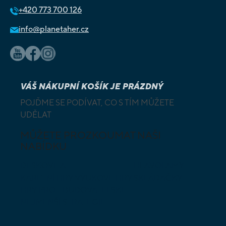
+420
773 700 126
info@planetaher.cz
VÁŠ NÁKUPNÍ KOŠÍK JE PRÁZDNÝ
POJĎME SE PODÍVAT, CO S TÍM MŮŽETE
UDĚLAT
MŮŽETE PROZKOUMAT NAŠI
NABÍDKU
DESKOVÉ A
HLAVOLAMY
KARETNÍ HRY
VÝUKOVÉ HRY
SKLÁDAČKY
HRY PRO
BUDOVATELSKÉ
NEJMENŠÍ
STRATEGIE