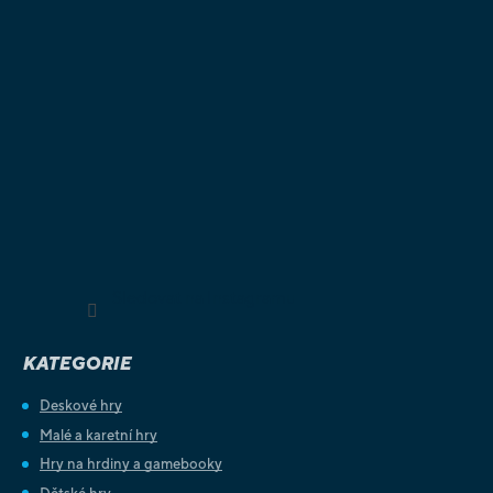
Sledovat na Instagramu
KATEGORIE
Deskové hry
Malé a karetní hry
Hry na hrdiny a gamebooky