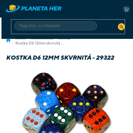
Přejít
na
NÁ
obsah
KO
HLEDAT
Domů
RPG a Knihy
Kostky
Kostka D6 12mm skvrnitá - 29322
KOSTKA D6 12MM SKVRNITÁ - 29322