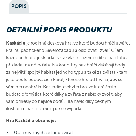
POPIS
DETAILNÍ POPIS PRODUKTU
Kaskádie
je rodinná desková hra, ve které budou hráči utvářet
krajinu pacifického Severozápadu a osidlovat ji zvěří. Cílem
každého hráče je skládat si své vlastní území z dílků habitatu a
přikládat na ně zvířata. Na konci hry pak hráči získávají body
za největší spojitý habitat jednoho typu a také za zvířata - tam
je to podle bodovacích karet, které se hru od hry liší, aby se
vám hra neohrála. Kaskádie je chytrá hra, ve které často
budete přemýšlet, které dílky a zvířata z nabídky zvolit, aby
vám přinesly co nejvíce bodů. Hra navíc díky pěkným
ilustracím na stole moc pěkně vypadá...
Hra Kaskádie obsahuje:
100 dřevěných žetonů zvířat