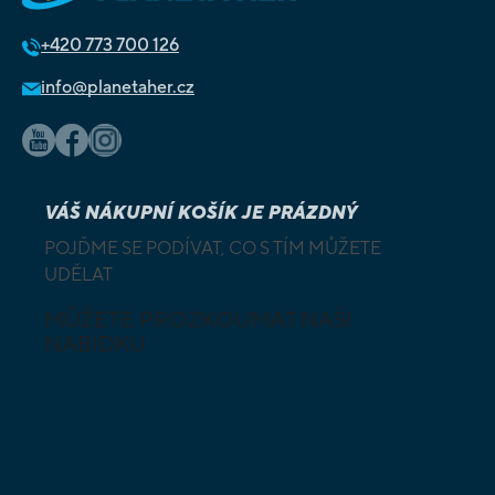
+420
773 700 126
info@planetaher.cz
VÁŠ NÁKUPNÍ KOŠÍK JE PRÁZDNÝ
POJĎME SE PODÍVAT, CO S TÍM MŮŽETE
UDĚLAT
MŮŽETE PROZKOUMAT NAŠI
NABÍDKU
DESKOVÉ A
HLAVOLAMY
KARETNÍ HRY
VÝUKOVÉ HRY
SKLÁDAČKY
HRY PRO
BUDOVATELSKÉ
NEJMENŠÍ
STRATEGIE