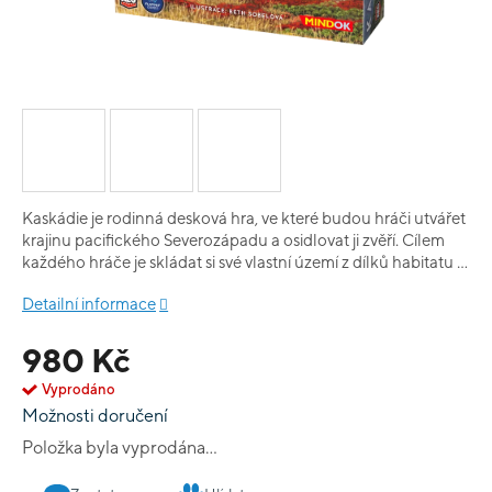
Kaskádie je rodinná desková hra, ve které budou hráči utvářet
krajinu pacifického Severozápadu a osidlovat ji zvěří. Cílem
každého hráče je skládat si své vlastní území z dílků habitatu a
přikládat na ně zvířata. Na konci hry pak hráči získávají body
Detailní informace
za největší spojitý habitat jednoho typu a také za zvířata - tam
je to podle bodovacích karet, které se hru od hry liší, aby se
980 Kč
vám hra neohrála. Kaskádie je chytrá hra, ve které často
budete přemýšlet, které dílky a zvířata z nabídky zvolit, aby
Vyprodáno
vám přinesly co nejvíce bodů. Hra navíc díky pěkným
Možnosti doručení
ilustracím na stole moc pěkně vypadá...
Položka byla vyprodána…