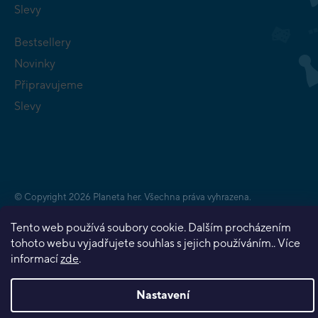
Slevy
Bestsellery
Novinky
Připravujeme
Slevy
Copyright 2026
Planeta her
. Všechna práva vyhrazena.
Vytvořil Shoptet Premium
Tento web používá soubory cookie. Dalším procházením
tohoto webu vyjadřujete souhlas s jejich používáním.. Více
informací
zde
.
Nastavení