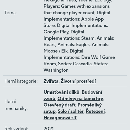
Players: Games with expansions
Téma
:
that change player count, Digital
Implementations: Apple App
Store, Digital Implementations:
Google Play, Digital
Implementations: Steam, Animals:
Bears, Animals: Eagles, Animals:
Moose / Elk, Digital
Implementations: Dire Wolf Game
Room, Series: Cascadia, States:
Washington
Herní kategorie
:
Zvířata
,
Životní prostředí
Umísťování dílků
,
Budování
vzorů
,
Odměny na konci hry
,
Herní
Otevřený draft
,
Proměnlivý
mechaniky
:
setup
,
Sólo / solitér
,
Řetězení
,
Hexagonová síť
Rok vydání
:
2021