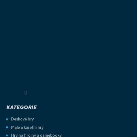
Sledovat na Instagramu
KATEGORIE
Deskové hry
Malé a karetní hry
Hry na hrdiny a gamebooky