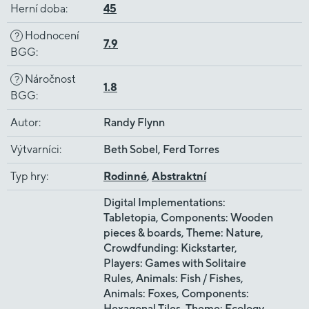
Herní doba
:
45
Hodnocení
?
7.9
BGG
:
Náročnost
?
1.8
BGG
:
Autor
:
Randy Flynn
Výtvarníci
:
Beth Sobel, Ferd Torres
Typ hry
:
Rodinné
,
Abstraktní
Digital Implementations:
Tabletopia, Components: Wooden
pieces & boards, Theme: Nature,
Crowdfunding: Kickstarter,
Players: Games with Solitaire
Rules, Animals: Fish / Fishes,
Animals: Foxes, Components:
Hexagonal Tiles, Theme: Ecology,