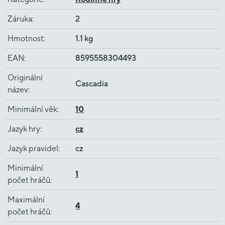
Záruka
:
2
Hmotnost
:
1.1 kg
EAN
:
8595558304493
Originální
Cascadia
název
:
Minimální věk
:
10
Jazyk hry
:
cz
Jazyk pravidel
:
cz
Minimální
1
počet hráčů
:
Maximální
4
počet hráčů
: