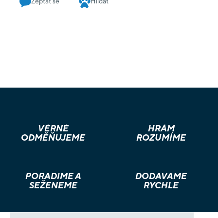
Zeptat se
Hlídat
VĚRNÉ
HRÁM
ODMĚŇUJEME
ROZUMÍME
PORADÍME A
DODÁVÁME
SEŽENEME
RYCHLE