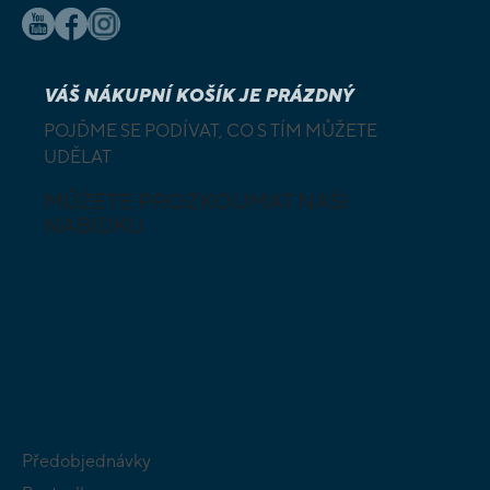
VÁŠ NÁKUPNÍ KOŠÍK JE PRÁZDNÝ
POJĎME SE PODÍVAT, CO S TÍM MŮŽETE
UDĚLAT
MŮŽETE PROZKOUMAT NAŠI
NABÍDKU
DESKOVÉ A
HLAVOLAMY
KARETNÍ HRY
VÝUKOVÉ HRY
SKLÁDAČKY
HRY PRO
BUDOVATELSKÉ
NEJMENŠÍ
STRATEGIE
Předobjednávky