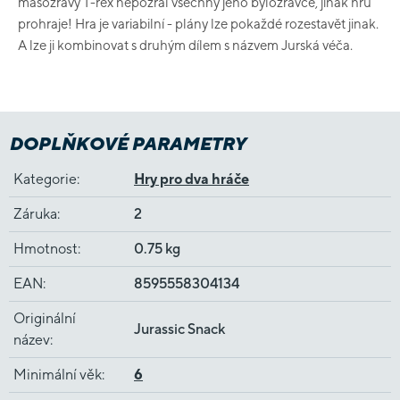
masožravý T-rex nepožral všechny jeho býložravce, jinak hru
prohraje! Hra je variabilní - plány lze pokaždé rozestavět jinak.
A lze ji kombinovat s druhým dílem s názvem Jurská véča.
DOPLŇKOVÉ PARAMETRY
Kategorie
:
Hry pro dva hráče
Záruka
:
2
Hmotnost
:
0.75 kg
EAN
:
8595558304134
Originální
Jurassic Snack
název
:
Minimální věk
:
6