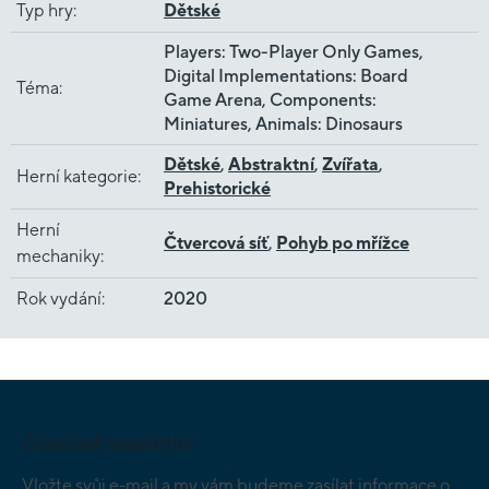
Typ hry
:
Dětské
Players: Two-Player Only Games,
Digital Implementations: Board
Téma
:
Game Arena, Components:
Miniatures, Animals: Dinosaurs
Dětské
,
Abstraktní
,
Zvířata
,
Herní kategorie
:
Prehistorické
Herní
Čtvercová síť
,
Pohyb po mřížce
mechaniky
:
Rok vydání
:
2020
Z
á
p
Odebírat newsletter
a
t
Vložte svůj e-mail a my vám budeme zasílat informace o