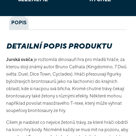
POPIS
DETAILNÍ POPIS PRODUKTU
Jurská sváča
je roztomilá dinosauří hra pro mladší hráče, za
kterou stojí známý autor Bruno Cathala (Kingdomino, 7 Divů
světa: Duel, Dice Town, Cyclades). Hráči přesouvají figurky
býložravých brontosaurů jako na šachovnici do krajních
oblastí, kde si nacpou svá břicha. Kromě chutné trávy čekají
brontosaury také žetony s různými efekty. Některé mohou
například povolat masožravého T-rexe, který může vyhnat
soupeřovy brontosaury ze hry.
Cílem je nasbírat co nejvíce žetonů trávy, za které hráči obdrží
na konci hry body. Nicméně každý se musi mít na pozoru, aby