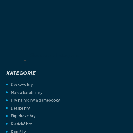
Sledovat na Instagramu
KATEGORIE
Deskové hry
Malé a karetní hry
Hry na hrdiny a gamebooky
Dětské hry
Figurkové hry
Klasické hry
Doplňky