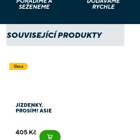
PORADÍME A
DODÁVÁME
SEŽENEME
RYCHLE
SOUVISEJÍCÍ PRODUKTY
Sleva
JÍZDENKY,
PROSÍM! ASIE
405 Kč