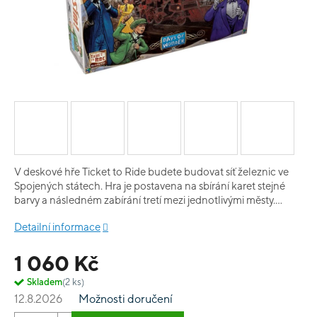
V deskové hře Ticket to Ride budete budovat síť železnic ve
Spojených státech. Hra je postavena na sbírání karet stejné
barvy a následném zabírání tretí mezi jednotlivými městy.
Každý má svá tajná města, která má propojit a získat za to
Detailní informace
pořádný balík bodů. Není tak důležité být pouze nejdelší, ale
mít splněno i spojení správných měst. Ticket to Ride získal v
1 060 Kč
roce 2004 ocenění Hra roku a je nutné uznat, že po právu.
Jedná se totiž o výbornou rodinnou hru, kterou si můžete
Skladem
(2 ks)
zahrát s dětmi i mezi dospěláky:). Kromě základní varianty si
12.8.2026
Možnosti doručení
můžete vyzkoušet Evropu, Německo, či severské země. Nebo
si hru zpestřit jedním z řady rozšíření.