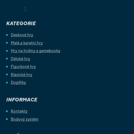
Sledovat na Instagramu
KATEGORIE
Deskové hry
Malé a karetní hry
Hry na hrdiny a gamebooky
Dětské hry
Figurkové hry
Klasické hry
Doplňky
INFORMACE
Kontakty
Bodový systém