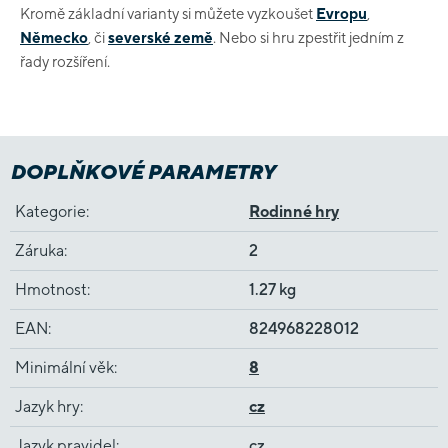
Kromě základní varianty si můžete vyzkoušet
Evropu
,
Německo
, či
severské země
. Nebo si hru zpestřit jedním z
řady rozšíření.
DOPLŇKOVÉ PARAMETRY
Kategorie
:
Rodinné hry
Záruka
:
2
Hmotnost
:
1.27 kg
EAN
:
824968228012
Minimální věk
:
8
Jazyk hry
:
cz
Jazyk pravidel
:
cz