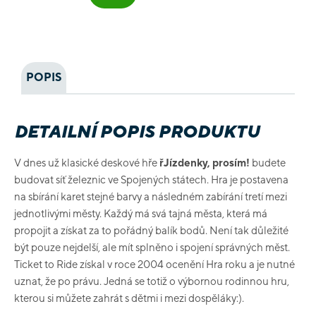
POPIS
DETAILNÍ POPIS PRODUKTU
V dnes už klasické deskové hře
řJízdenky, prosím!
budete
budovat síť železnic ve Spojených státech. Hra je postavena
na sbírání karet stejné barvy a následném zabírání tretí mezi
jednotlivými městy. Každý má svá tajná města, která má
propojit a získat za to pořádný balík bodů. Není tak důležité
být pouze nejdelší, ale mít splněno i spojení správných měst.
Ticket to Ride získal v roce 2004 ocenění Hra roku a je nutné
uznat, že po právu. Jedná se totiž o výbornou rodinnou hru,
kterou si můžete zahrát s dětmi i mezi dospěláky:).