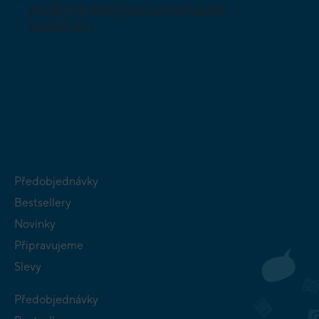
MŮŽETE PROZKOUMAT NAŠI
NABÍDKU
DESKOVÉ A
HLAVOLAMY
KARETNÍ HRY
VÝUKOVÉ HRY
SKLÁDAČKY
HRY PRO
BUDOVATELSKÉ
NEJMENŠÍ
STRATEGIE
Předobjednávky
Bestsellery
Novinky
Připravujeme
Slevy
Předobjednávky