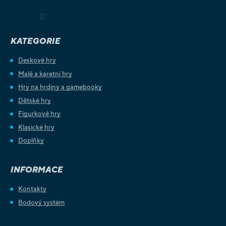
Sledovat na Instagramu
KATEGORIE
Deskové hry
Malé a karetní hry
Hry na hrdiny a gamebooky
Dětské hry
Figurkové hry
Klasické hry
Doplňky
INFORMACE
Kontakty
Bodový systém