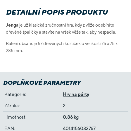
DETAILNÍ POPIS PRODUKTU
Jenga
je už klasická zručnostní hra, kdy z věže odebíráte
dřevěné špalíčky a stavíte na vršek věže tak, aby nespadla.
Balení obsahuje 57 dřevěných kostiček o velikosti 75 x 75 x
285 mm.
DOPLŇKOVÉ PARAMETRY
Kategorie
:
Hry na párty
Záruka
:
2
Hmotnost
:
0.86 kg
EAN
:
4014156032767