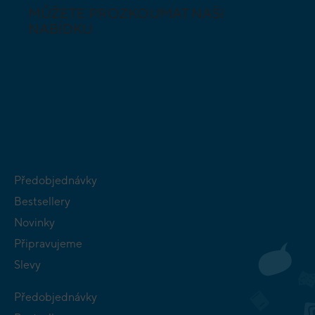
MŮŽETE PROZKOUMAT NAŠI
NABÍDKU
DESKOVÉ A
HLAVOLAMY
KARETNÍ HRY
VÝUKOVÉ HRY
SKLÁDAČKY
HRY PRO
BUDOVATELSKÉ
NEJMENŠÍ
STRATEGIE
Předobjednávky
Bestsellery
Novinky
Připravujeme
Slevy
Předobjednávky