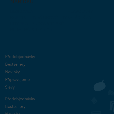
NABÍDKU
DESKOVÉ A
HLAVOLAMY
KARETNÍ HRY
VÝUKOVÉ HRY
SKLÁDAČKY
HRY PRO
BUDOVATELSKÉ
NEJMENŠÍ
STRATEGIE
Předobjednávky
Bestsellery
Novinky
Připravujeme
Slevy
Předobjednávky
Bestsellery