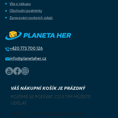
Vše o nákupu
Obchodní podmínky
Zpracování osobních údajů
+420
773 700 126
info@planetaher.cz
VÁŠ NÁKUPNÍ KOŠÍK JE PRÁZDNÝ
POJĎME SE PODÍVAT, CO S TÍM MŮŽETE
UDĚLAT
MŮŽETE PROZKOUMAT NAŠI