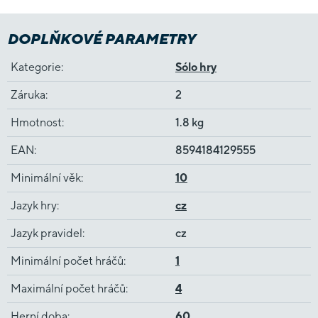
DOPLŇKOVÉ PARAMETRY
Kategorie
:
Sólo hry
Záruka
:
2
Hmotnost
:
1.8 kg
EAN
:
8594184129555
Minimální věk
:
10
Jazyk hry
:
cz
Jazyk pravidel
:
cz
Minimální počet hráčů
:
1
Maximální počet hráčů
:
4
Herní doba
:
60