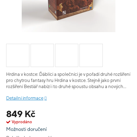
Hrdina v kostce: Ďáblíci a společníci je v pořadí druhé rozšíření
pro chytrou fantasy hru Hrdina v kostce. Stejně jako první
rozšíření Bestiář nabízí i to druhé spoustu obsahu a nových
věcí do hry. Kromě úplných novinek, jako jsou dvoubarevné
Detailní informace
kostky, ďáblíci, kteří vám budou škodit a společníci, kteří
budou doprovázet vašeho hrdinu, vás čekají i nové nestvůry či
849 Kč
monstra. Prostě stejně jako Bestiář je i toto rozšíření skvělé!
Rozšíření česky vychází v tzv. Big boxu, tedy velké krabici, do
Vyprodáno
které se vám vejde základní hra Hrdina v kostce, rozšíření
Možnosti doručení
Bestiář i rozšíření Ďáblíci a společníci. Neobsahuje insert.