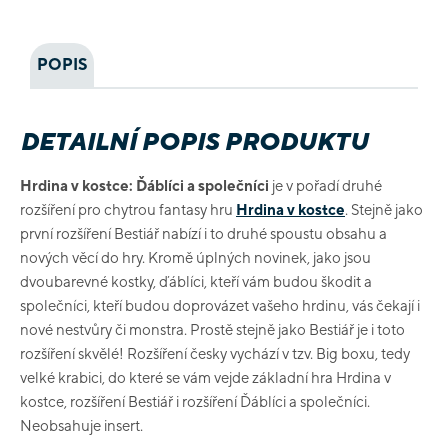
POPIS
DETAILNÍ POPIS PRODUKTU
Hrdina v kostce: Ďáblíci a společníci
je v pořadí druhé
rozšíření pro chytrou fantasy hru
Hrdina v kostce
. Stejně jako
první rozšíření Bestiář nabízí i to druhé spoustu obsahu a
nových věcí do hry. Kromě úplných novinek, jako jsou
dvoubarevné kostky, ďáblíci, kteří vám budou škodit a
společníci, kteří budou doprovázet vašeho hrdinu, vás čekají i
nové nestvůry či monstra. Prostě stejně jako Bestiář je i toto
rozšíření skvělé! Rozšíření česky vychází v tzv. Big boxu, tedy
velké krabici, do které se vám vejde základní hra Hrdina v
kostce, rozšíření Bestiář i rozšíření Ďáblíci a společníci.
Neobsahuje insert.