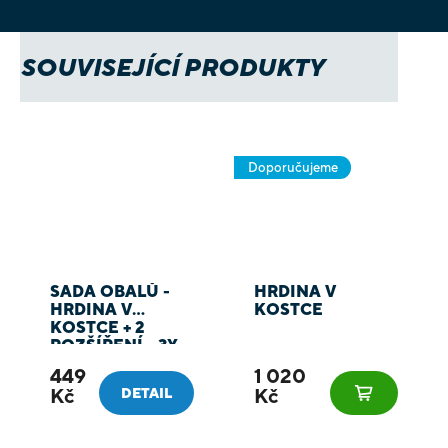
SOUVISEJÍCÍ PRODUKTY
Doporučujeme
SADA OBALŮ -
HRDINA V
HRDINA V
KOSTCE
KOSTCE + 2
ROZŠÍŘENÍ - 3X
SAPPHIRE
449
1 020
GREEN + 2X
Kč
Kč
DETAIL
SAPPHIRE
AZURE + 1X
SAPPHIRE PINK