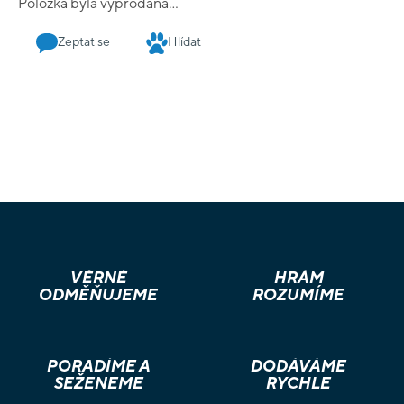
Položka byla vyprodána…
Zeptat se
Hlídat
VĚRNÉ
HRÁM
ODMĚŇUJEME
ROZUMÍME
PORADÍME A
DODÁVÁME
SEŽENEME
RYCHLE