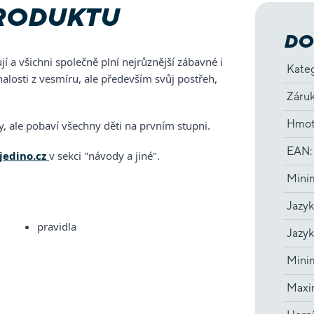
PRODUKTU
DO
í a všichni společně plní nejrůznější zábavné i
Kate
znalosti z vesmíru, ale především svůj postřeh,
Záru
Hmot
y, ale pobaví všechny děti na prvním stupni.
EAN
:
jedino.cz
v sekci "návody a jiné".
Minim
Jazyk
pravidla
Jazyk
Minim
Maxim