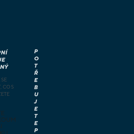
P
NÍ
O
JE
T
NÝ
Ř
 SE
E
, CO S
B
ŽETE
U
J
E
TE
T
KOUM
E
I
P
KU