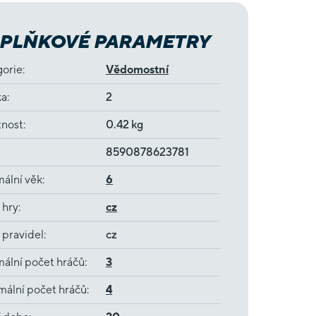
PLŇKOVÉ PARAMETRY
gorie
:
Vědomostní
ka
:
2
nost
:
0.42 kg
8590878623781
ální věk
:
6
 hry
:
cz
 pravidel
:
cz
ální počet hráčů
:
3
ální počet hráčů
:
4