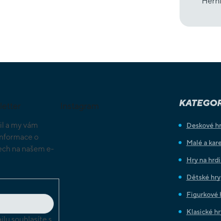
Hern
KATEGOR
letter
Instagram
il a my vám
Deskové h
informace o
Malé a kare
ch na našem e-
Hry na hrd
Dětské hry
Figurkové 
Klasické hr
lu souhlasíte s