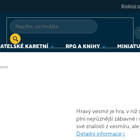
Bodový s
ATELSKÉ KARETNÍ
RPG A KNIHY
MINIAT
smír
Hravý vesmír je hra, v níž
plní nejrůznější zábavné i 
své znalosti z vesmíru, al
slovní zásobu i důvtip.
Detailní informace