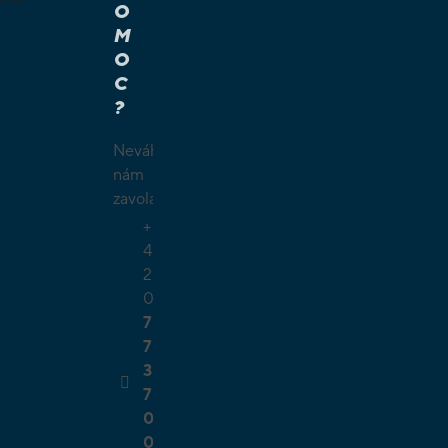
O
M
É A
O
Í HRY
C
É HRY
?
LAMY
ČKY
Neváhejte
O
nám
ŠÍ
zavolat.
TELSKÉ
+
GIE
4
2
0
7
7
3
7
0
0