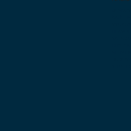
DESKOV
KARETN
VÝUKOV
HLAVO
SKLÁDA
HRY PR
NEJMEN
BUDOVA
STRATE