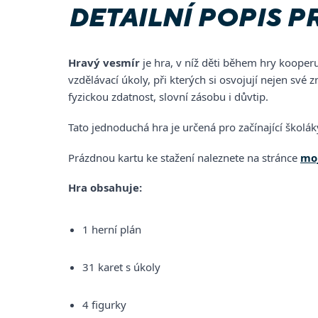
DETAILNÍ POPIS 
Hravý vesmír
je hra, v níž děti během hry kooperuj
vzdělávací úkoly, při kterých si osvojují nejen své 
fyzickou zdatnost, slovní zásobu i důvtip.
Tato jednoduchá hra je určená pro začínající školák
Prázdnou kartu ke stažení naleznete na stránce
mo
Hra obsahuje:
1 herní plán
31 karet s úkoly
4 figurky