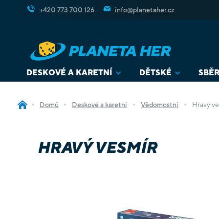
Přejít
+420 773 700 126
info@planetaher.cz
na
obsah
DESKOVÉ A KARETNÍ
DĚTSKÉ
SBĚR
Domů
Deskové a karetní
Vědomostní
Hravý ve
HRAVÝ VESMÍR