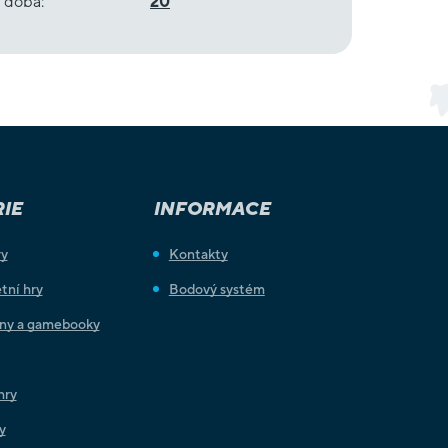
í doba
:
20
IE
INFORMACE
ry
Kontakty
tní hry
Bodový systém
iny a gamebooky
hry
y