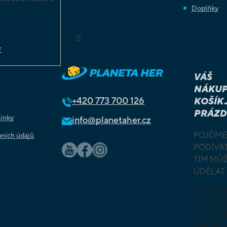
Doplňky
chrany
ů
Sledovat na Instagramu
E
VÁŠ
NÁKUP
+420
773 700 126
KOŠÍK 
PRÁZD
ínky
info@planetaher.cz
POJĎME
ních údajů
PODÍVAT
TÍM MŮ
UDĚLAT
MŮŽE
PROZ
AT NAŠ
NABÍD