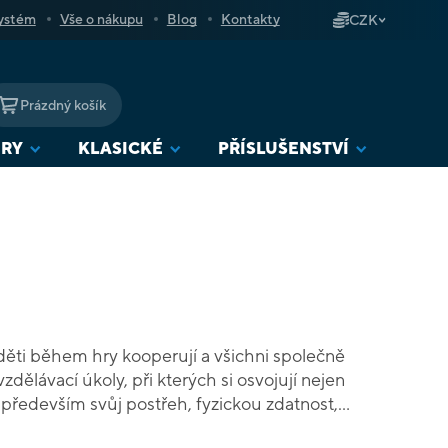
ystém
Vše o nákupu
Blog
Kontakty
CZK
Prázdný košík
NÁKUPNÍ
KOŠÍK
URY
KLASICKÉ
PŘÍSLUŠENSTVÍ
 děti během hry kooperují a všichni společně
vzdělávací úkoly, při kterých si osvojují nejen
e především svůj postřeh, fyzickou zdatnost,