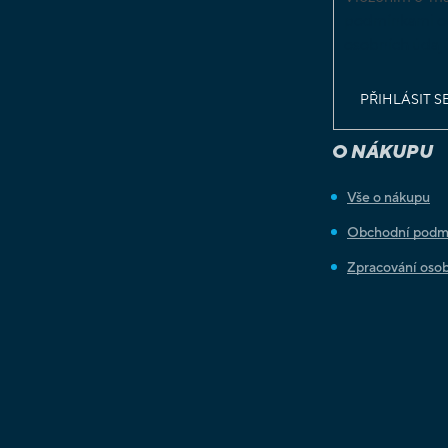
podmínkami o
osobních údaj
PŘIHLÁSIT S
O NÁKUPU
Vše o nákupu
Obchodní podm
Zpracování osob