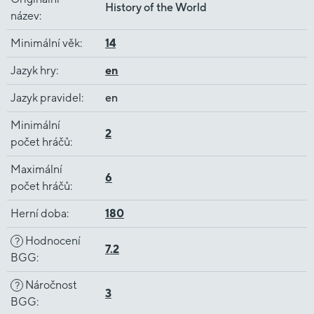
History of the World
název
:
Minimální věk
:
14
Jazyk hry
:
en
Jazyk pravidel
:
en
Minimální
2
počet hráčů
:
Maximální
6
počet hráčů
:
Herní doba
:
180
Hodnocení
?
7.2
BGG
:
Náročnost
?
3
BGG
: