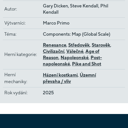
Gary Dicken, Steve Kendall, Phil
Autor
:
Kendall
Výtvarníci
:
Marco Primo
Téma
:
Components: Map (Global Scale)
Renesance
,
Středověk
,
Starověk
,
Civilizační
,
Válečné
,
Age of
Herní kategorie
:
Reason
,
Napoleonské
,
Post-
napoleonské
,
Pike and Shot
Herní
Házení kostkami
,
Územní
převaha / vliv
mechaniky
:
Rok vydání
:
2025
Z
á