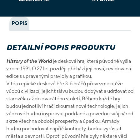
POPIS
DETAILNÍ POPIS PRODUKTU
History of the World
je desková hra, která původně vyšla
v roce 1991. O 27 let později přichází její nová, revidovaná
edice s upravenými pravidly a grafikou.
V této epické deskové hře 3-6 hráčů převezme otěže
vůdců civilizací, jejichž slávu budou dobývat a udržovat od
starověku až do dvacátého století. Během každé hry
budou jednotliví hráči zkoumat nové technologie, jejich
vůdcové budou inspirovat poddané a povedou svůj národ
skrze všechna období prosperity a úpadku. Armády
budou pochodovat napříč kontinety, budou vyrůstat
města a pevnosti. Oproti původní hře byly některé věci