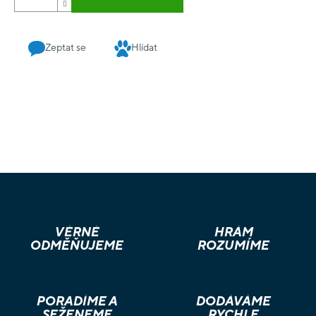
zhruba na 3 hodiny (dle počtu hráčů), takže se jedná i tak
skutečně o rozsáhlou hru. V krabici naleznete velkou herní
desku, přes 190 plastových figurek, kartonový katapult 80
Zeptat se
Hlídat
karet, přes 60 žetonů a ukazatelů a kostky.
VĚRNÉ
HRÁM
ODMĚŇUJEME
ROZUMÍME
PORADÍME A
DODÁVÁME
SEŽENEME
RYCHLE