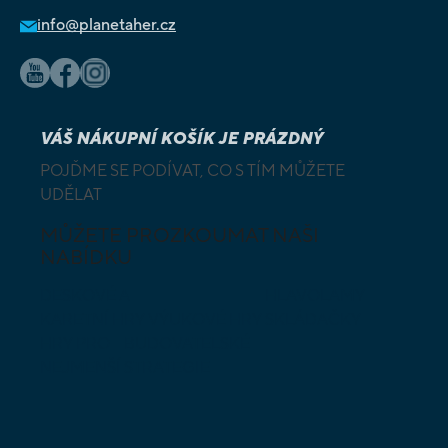
info@planetaher.cz
VÁŠ NÁKUPNÍ KOŠÍK JE PRÁZDNÝ
POJĎME SE PODÍVAT, CO S TÍM MŮŽETE
UDĚLAT
MŮŽETE PROZKOUMAT NAŠI
NABÍDKU
DESKOVÉ A
HLAVOLAMY
KARETNÍ HRY
VÝUKOVÉ HRY
SKLÁDAČKY
HRY PRO
BUDOVATELSKÉ
NEJMENŠÍ
STRATEGIE