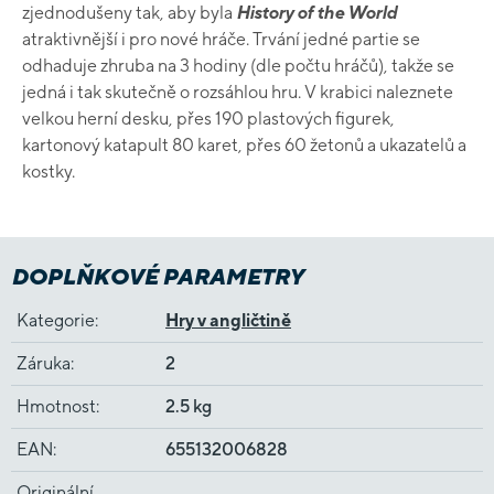
zjednodušeny tak, aby byla
History of the World
atraktivnější i pro nové hráče. Trvání jedné partie se
odhaduje zhruba na 3 hodiny (dle počtu hráčů), takže se
jedná i tak skutečně o rozsáhlou hru. V krabici naleznete
velkou herní desku, přes 190 plastových figurek,
kartonový katapult 80 karet, přes 60 žetonů a ukazatelů a
kostky.
DOPLŇKOVÉ PARAMETRY
Kategorie
:
Hry v angličtině
Záruka
:
2
Hmotnost
:
2.5 kg
EAN
:
655132006828
Originální