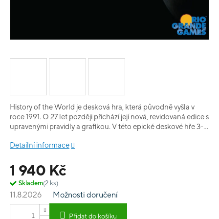
History of the World je desková hra, která původně vyšla v
roce 1991. O 27 let později přichází její nová, revidovaná edice s
upravenými pravidly a grafikou. V této epické deskové hře 3-6
hráčů převezme otěže vůdců civilizací, jejichž slávu budou
Detailní informace
dobývat a udržovat od starověku až do dvacátého století.
Během každé hry budou jednotliví hráči zkoumat nové
1 940 Kč
technologie, jejich vůdcové budou inspirovat poddané a
povedou svůj národ skrze všechna období prosperity a
Skladem
(2 ks)
úpadku. Armády budou pochodovat napříč kontinety, budou
11.8.2026
Možnosti doručení
vyrůstat města a pevnosti. Oproti původní hře byly některé
věci zjednodušeny tak, aby byla History of the World
atraktivnější i pro nové hráče. Trvání jedné partie se odhaduje
Přidat do košíku