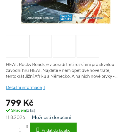
HEAT: Rocky Roads je v pořadí třetí rozšíření pro skvělou
závodní hru HEAT. Najdete v něm opět dvě nové tratě,
tentokrát Jižní Afriku a Německo. A na nich nové prvky -
kamínky štěrku povalující se na jihoafrické trati a
Detailní informace
znesnadňující průjezd zatáčkami a také šikany. K tomu
spousty nových karet a dalších nových elementů do hry.
799 Kč
Obsah hry: 1 oboustranný herní plán 55 karet 1 závodní auto a
odpovídající řadicí páka 1 herní podložka 1 bodovací tabulka
Skladem
(2 ks)
pravidla
11.8.2026
Možnosti doručení
Přidat do košíku