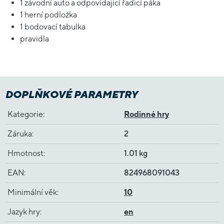
1 závodní auto a odpovídající řadicí páka
1 herní podložka
1 bodovací tabulka
pravidla
DOPLŇKOVÉ PARAMETRY
Kategorie
:
Rodinné hry
Záruka
:
2
Hmotnost
:
1.01 kg
EAN
:
824968091043
Minimální věk
:
10
Jazyk hry
:
en