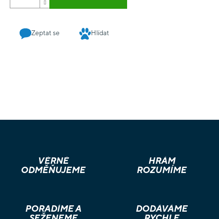
Zeptat se
Hlídat
VĚRNÉ
HRÁM
ODMĚŇUJEME
ROZUMÍME
PORADÍME A
DODÁVÁME
SEŽENEME
RYCHLE