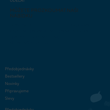
UDĚLAT
MŮŽETE PROZKOUMAT NAŠI
NABÍDKU
DESKOVÉ A
HLAVOLAMY
KARETNÍ HRY
VÝUKOVÉ HRY
SKLÁDAČKY
HRY PRO
BUDOVATELSKÉ
NEJMENŠÍ
STRATEGIE
Předobjednávky
Bestsellery
Novinky
Připravujeme
Slevy
Předobjednávky