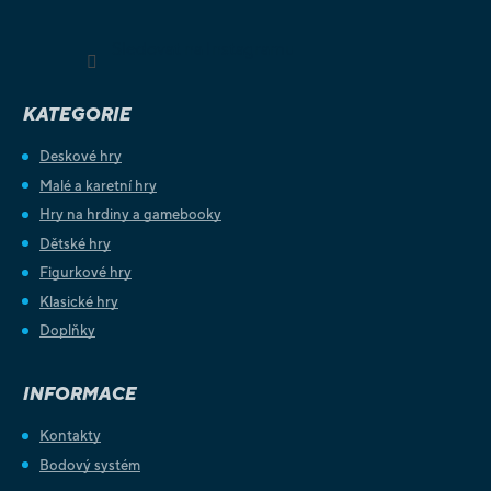
Sledovat na Instagramu
KATEGORIE
Deskové hry
Malé a karetní hry
Hry na hrdiny a gamebooky
Dětské hry
Figurkové hry
Klasické hry
Doplňky
INFORMACE
Kontakty
Bodový systém