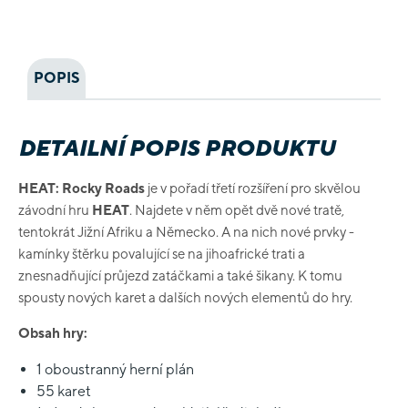
POPIS
DETAILNÍ POPIS PRODUKTU
HEAT: Rocky Roads
je v pořadí třetí rozšíření pro skvělou
závodní hru
HEAT
. Najdete v něm opět dvě nové tratě,
tentokrát Jižní Afriku a Německo. A na nich nové prvky -
kamínky štěrku povalující se na jihoafrické trati a
znesnadňující průjezd zatáčkami a také šikany. K tomu
spousty nových karet a dalších nových elementů do hry.
Obsah hry:
1 oboustranný herní plán
55 karet