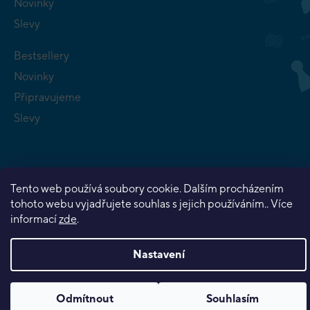
Novinky
Slevy
Bestsellery
Novinky
Připravujeme
Slevy
Tento web používá soubory cookie. Dalším procházením
tohoto webu vyjadřujete souhlas s jejich používáním.. Více
Copyright 2026
Planeta her
. Všechna práva vyhrazena.
informací
zde
.
Vytvořil Shoptet Premium
Nastavení
Odmítnout
Souhlasím