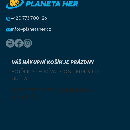
+420
773 700 126
info@planetaher.cz
VÁŠ NÁKUPNÍ KOŠÍK JE PRÁZDNÝ
POJĎME SE PODÍVAT, CO S TÍM MŮŽETE
UDĚLAT
MŮŽETE PROZKOUMAT NAŠI
NABÍDKU
DESKOVÉ A
HLAVOLAMY
KARETNÍ HRY
VÝUKOVÉ HRY
SKLÁDAČKY
HRY PRO
BUDOVATELSKÉ
NEJMENŠÍ
STRATEGIE