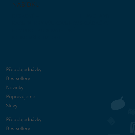
NABÍDKU
DESKOVÉ A
HLAVOLAMY
KARETNÍ HRY
VÝUKOVÉ HRY
SKLÁDAČKY
HRY PRO
BUDOVATELSKÉ
NEJMENŠÍ
STRATEGIE
Předobjednávky
Bestsellery
Novinky
Připravujeme
Slevy
Předobjednávky
Bestsellery