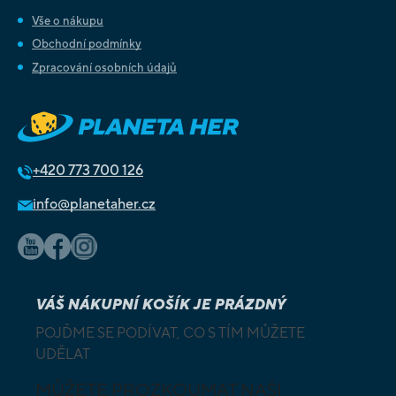
Vše o nákupu
Obchodní podmínky
Zpracování osobních údajů
+420
773 700 126
info@planetaher.cz
VÁŠ NÁKUPNÍ KOŠÍK JE PRÁZDNÝ
POJĎME SE PODÍVAT, CO S TÍM MŮŽETE
UDĚLAT
MŮŽETE PROZKOUMAT NAŠI