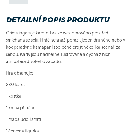
DETAILNÍ POPIS PRODUKTU
Grimslingers je karetní hra ze westernového prostředí
smíchaná se scifi. Hráči se snaží porazit jeden druhého nebo v
kooperativné kamapani společně projít několika scénáři za
sebou. Karty jsou nádherně ilustrované a dýchá z nich
atmosféra divokého západu.
Hra obsahuje:
280 karet
1 kostka
1 kniha příběhu
1 mapa údolí smrti
1 červená figurka