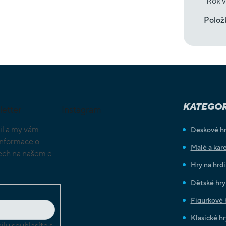
Rok v
Polož
KATEGOR
letter
Instagram
il a my vám
Deskové h
informace o
Malé a kare
ch na našem e-
Hry na hrd
Dětské hry
Figurkové 
Klasické hr
lu souhlasíte s