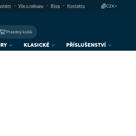
ystém
Vše o nákupu
Blog
Kontakty
CZK
Prázdný košík
NÁKUPNÍ
KOŠÍK
URY
KLASICKÉ
PŘÍSLUŠENSTVÍ