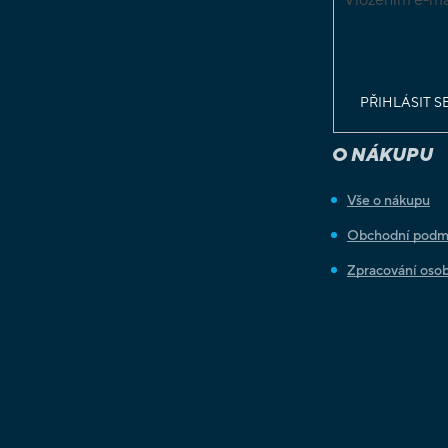
podmínkami o
osobních údaj
PŘIHLÁSIT S
O NÁKUPU
Vše o nákupu
Obchodní podm
Zpracování osob