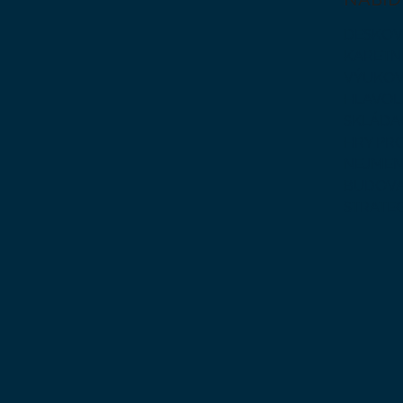
DESKOV
KARETN
VÝUKOV
HLAVO
SKLÁDA
HRY PR
NEJMEN
BUDOVA
STRATE