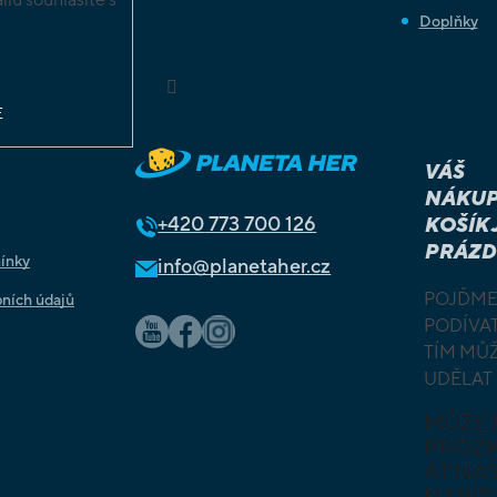
Doplňky
chrany
ů
Sledovat na Instagramu
E
VÁŠ
NÁKUP
+420
773 700 126
KOŠÍK 
PRÁZD
ínky
info@planetaher.cz
POJĎME
ních údajů
PODÍVAT
TÍM MŮ
UDĚLAT
MŮŽE
PROZ
AT NAŠ
NABÍD