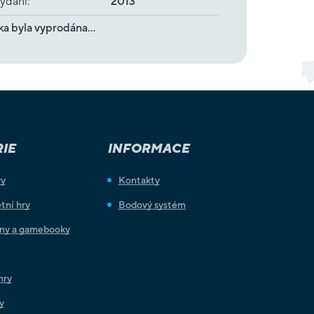
ydání
:
2013
ka byla vyprodána…
IE
INFORMACE
ry
Kontakty
tní hry
Bodový systém
iny a gamebooky
hry
y