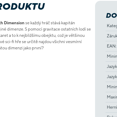
PRODUKTU
DO
9th Dimension
se každý hráč stává kapitán
Kate
jiné dimenze. S pomocí gravitace ostatních lodí se
ret a to k nejbližšímu obejktu, což je většinou
Záru
vé sci-fi hře se určitě najdou všichni vesmírní
EAN
:
átou dimenzi jako první?
Minim
Jazyk
Jazyk
Minim
Maxim
Hern