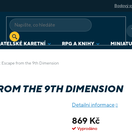
Bodový s
ATELSKÉ KARETNÍ
RPG A KNIHY
MINIAT
: Escape from the 9th Dimension
ROM THE 9TH DIMENSION
Detailní informace
869 Kč
Vyprodáno