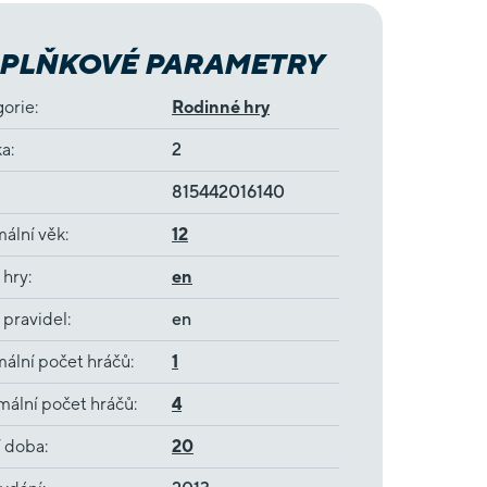
PLŇKOVÉ PARAMETRY
gorie
:
Rodinné hry
ka
:
2
815442016140
ální věk
:
12
 hry
:
en
 pravidel
:
en
ální počet hráčů
:
1
ální počet hráčů
:
4
í doba
:
20