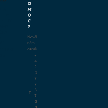
O
M
É A
O
Í HRY
C
É HRY
?
LAMY
ČKY
Neváhejte
O
nám
ŠÍ
zavolat.
TELSKÉ
+
GIE
4
2
0
7
7
3
7
0
0