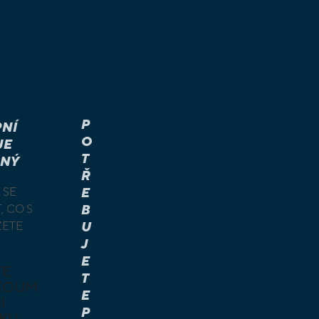
P
NÍ
O
JE
T
NÝ
Ř
 SE
E
, CO S
B
ŽETE
U
J
E
TE
T
KOUM
E
I
P
KU