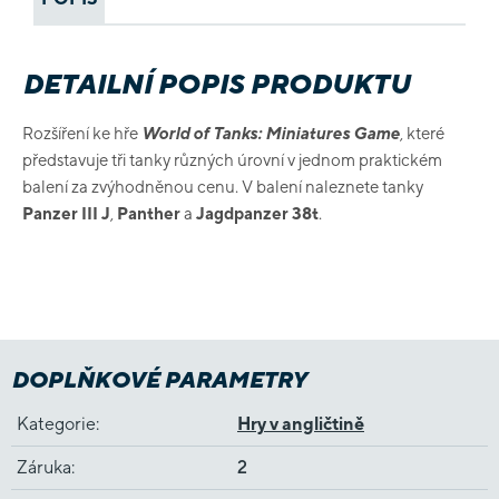
DETAILNÍ POPIS PRODUKTU
Rozšíření ke hře
World of Tanks: Miniatures Game
, které
představuje tři tanky různých úrovní v jednom praktickém
balení za zvýhodněnou cenu. V balení naleznete tanky
Panzer III J
,
Panther
a
Jagdpanzer 38t
.
DOPLŇKOVÉ PARAMETRY
Kategorie
:
Hry v angličtině
Záruka
:
2