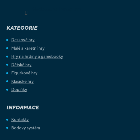
Sledovat na Instagramu
KATEGORIE
Deskové hry
Malé a karetní hry
Hry na hrdiny a gamebooky
Dětské hry
Figurkové hry
Klasické hry
Doplňky
INFORMACE
Kontakty
Bodový systém