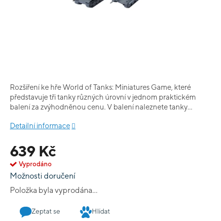
Rozšíření ke hře World of Tanks: Miniatures Game, které
představuje tři tanky různých úrovní v jednom praktickém
balení za zvýhodněnou cenu. V balení naleznete tanky
Panzer III J, Panther a Jagdpanzer 38t.
Detailní informace
639 Kč
Vyprodáno
Možnosti doručení
Položka byla vyprodána…
Zeptat se
Hlídat