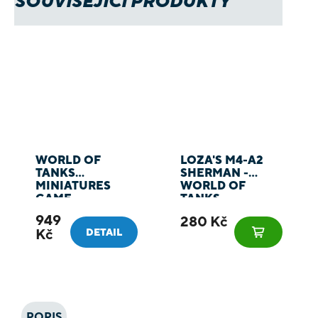
SOUVISEJÍCÍ PRODUKTY
WORLD OF
LOZA'S M4-A2
TANKS
SHERMAN -
MINIATURES
WORLD OF
GAME
TANKS
MINIATURES
949
280 Kč
GAME
Kč
DETAIL
POPIS