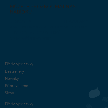
MŮŽETE PROZKOUMAT NAŠI
NABÍDKU
DESKOVÉ A
HLAVOLAMY
KARETNÍ HRY
VÝUKOVÉ HRY
SKLÁDAČKY
HRY PRO
BUDOVATELSKÉ
NEJMENŠÍ
STRATEGIE
Předobjednávky
Bestsellery
Novinky
Připravujeme
Slevy
Předobjednávky