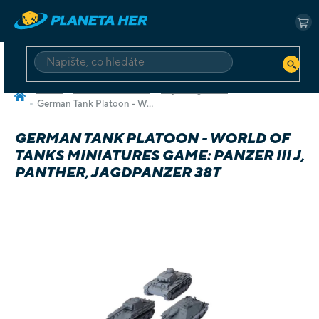
Přejít
na
NÁ
obsah
KO
HLEDAT
Domů
Deskové a karetní
Hry v angličtině
German Tank Platoon - World of Tanks Miniatures Game: Panzer III J, Panther, Jagdpanzer 38t
GERMAN TANK PLATOON - WORLD OF
TANKS MINIATURES GAME: PANZER III J,
PANTHER, JAGDPANZER 38T