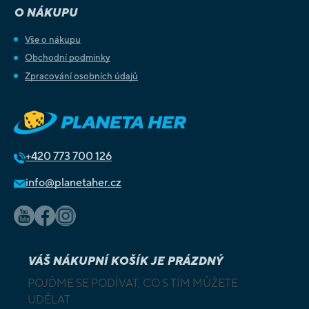
O NÁKUPU
Vše o nákupu
Obchodní podmínky
Zpracování osobních údajů
+420
773 700 126
info@planetaher.cz
VÁŠ NÁKUPNÍ KOŠÍK JE PRÁZDNÝ
POJĎME SE PODÍVAT, CO S TÍM MŮŽETE
UDĚLAT