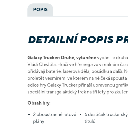
POPIS
DETAILNÍ POPIS 
Galaxy Trucker: Druhé, vytuněné
vydání je druhá
Vládi Chvátila. Hráči ve hře nejprve v reálném čase
přidávají baterie, laserová děla, posádku a další. 
proletět vesmírem, ve kterém na ně čeká spousta 
edice hry Galaxy Trucker přináší upravenou grafi
speciální transgalaktický trek na tři lety pro zkuše
Obsah hry:
2 oboustranné letové
6 destiček truckersk
plány
titulů