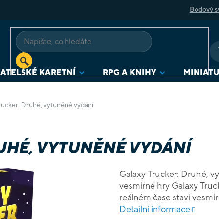
Bodový s
ATELSKÉ KARETNÍ
RPG A KNIHY
MINIAT
rucker: Druhé, vytuněné vydání
UHÉ, VYTUNĚNÉ VYDÁNÍ
Galaxy Trucker: Druhé, v
vesmírné hry Galaxy Truck
reálném čase staví vesmírn
baterie, laserová děla, po
Detailní informace