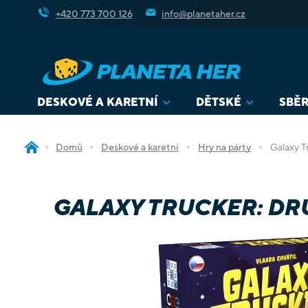
Přejít
+420 773 700 126
info@planetaher.cz
na
obsah
DESKOVÉ A KARETNÍ
DĚTSKÉ
SBĚR
Domů
Deskové a karetní
Hry na párty
Galaxy T
GALAXY TRUCKER: DR