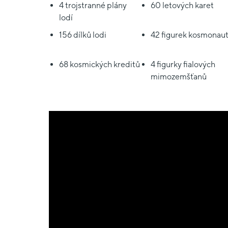
4 trojstranné plány
60 letových karet
lodí
156 dílků lodi
42 figurek kosmonau
68 kosmických kreditů
4 figurky fialových
mimozemšťanů