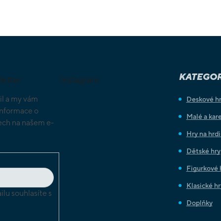
KATEGOR
letter
Instagram
il a my vám
Deskové h
informace o
Malé a kare
ch na našem e-
Hry na hrd
Dětské hry
Figurkové 
Klasické hr
lu souhlasíte s
Doplňky
chrany
ů