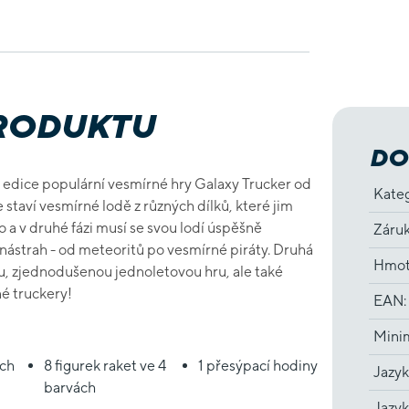
PRODUKTU
DO
 edice populární vesmírné hry Galaxy Trucker od
Kate
 staví vesmírné lodě z různých dílků, které jim
No a v druhé fázi musí se svou lodí úspěšně
Záru
nástrah - od meteoritů po vesmírné piráty. Druhá
Hmot
ku, zjednodušenou jednoletovou hru, ale také
né truckery!
EAN
:
Minim
ých
8 figurek raket ve 4
1 přesýpací hodiny
Jazyk
barvách
Jazyk