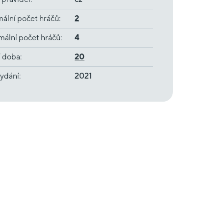
ální počet hráčů
:
2
ální počet hráčů
:
4
í doba
:
20
ydání
:
2021