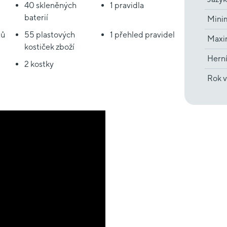
40 skleněných
1 pravidla
baterií
Minim
tů
55 plastových
1 přehled pravidel
Maxim
kostiček zboží
Hern
2 kostky
Rok v