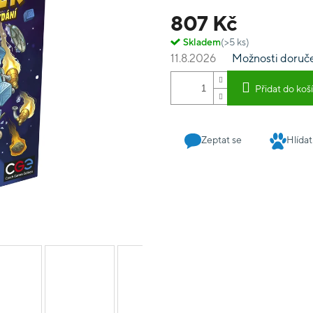
lodí úspěšně proletět ve
807 Kč
nástrah - od meteoritů po
Trucker přináší upraveno
Skladem
(>5 ks)
ale také speciální transgal
11.8.2026
Možnosti doruč
Přidat do koš
Zeptat se
Hlídat