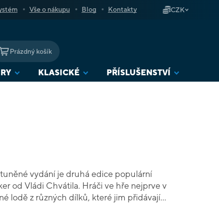
ystém
Vše o nákupu
Blog
Kontakty
CZK
Prázdný košík
NÁKUPNÍ
KOŠÍK
URY
KLASICKÉ
PŘÍSLUŠENSTVÍ
ytuněné vydání je druhá edice populární
er od Vládi Chvátila. Hráči ve hře nejprve v
é lodě z různých dílků, které jim přidávají
sádku a další. No a v druhé fázi musí se svou