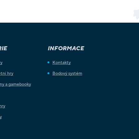
IE
INFORMACE
ry
Kontakty
tní hry
Bodový systém
iny a gamebooky
hry
y