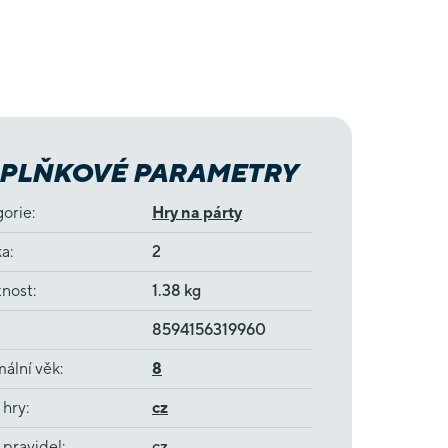
PLŇKOVÉ PARAMETRY
gorie
:
Hry na párty
ka
:
2
nost
:
1.38 kg
8594156319960
ální věk
:
8
 hry
:
cz
 pravidel
:
cz