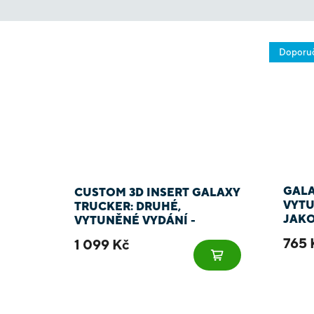
Doporu
GALA
CUSTOM 3D INSERT GALAXY
VYTU
TRUCKER: DRUHÉ,
JAKO
VYTUNĚNÉ VYDÁNÍ -
MITROCZECH
765 
1 099 Kč