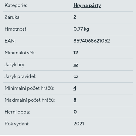
Kategorie
:
Hry na párty
Záruka
:
2
Hmotnost
:
0.77 kg
EAN
:
8594068621052
Minimální věk
:
12
Jazyk hry
:
cz
Jazyk pravidel
:
cz
Minimální počet hráčů
:
4
Maximální počet hráčů
:
8
Herní doba
:
0
Rok vydání
:
2021