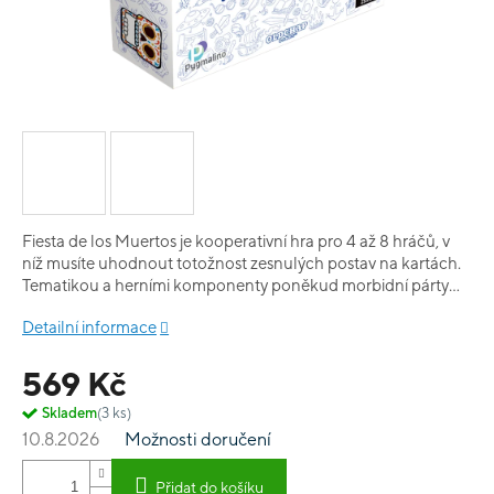
Fiesta de los Muertos je kooperativní hra pro 4 až 8 hráčů, v
níž musíte uhodnout totožnost zesnulých postav na kartách.
Tematikou a herními komponenty poněkud morbidní párty
hra je plná humorných asociací a nečekaných rozuzlení.
Detailní informace
Vyžaduje dobrou paměť a cit pro způsob uvažování
spoluhráčů.
569 Kč
Skladem
(3 ks)
10.8.2026
Možnosti doručení
Přidat do košíku