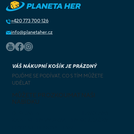
+420
773 700 126
info@planetaher.cz
VÁŠ NÁKUPNÍ KOŠÍK JE PRÁZDNÝ
POJĎME SE PODÍVAT, CO S TÍM MŮŽETE
UDĚLAT
MŮŽETE PROZKOUMAT NAŠI
NABÍDKU
DESKOVÉ A
HLAVOLAMY
KARETNÍ HRY
VÝUKOVÉ HRY
SKLÁDAČKY
HRY PRO
BUDOVATELSKÉ