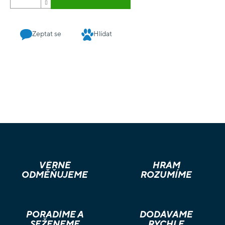
Zeptat se
Hlídat
VĚRNÉ
HRÁM
ODMĚŇUJEME
ROZUMÍME
PORADÍME A
DODÁVÁME
SEŽENEME
RYCHLE