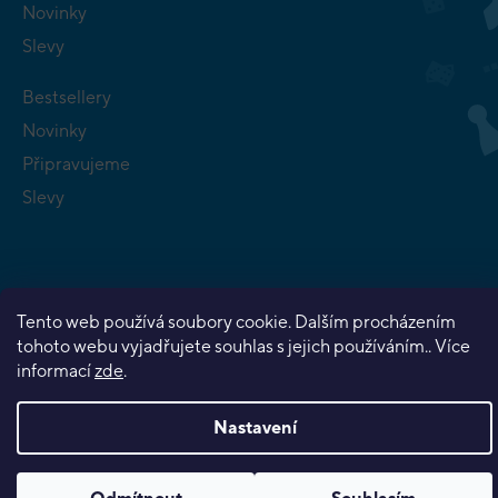
Novinky
Slevy
Bestsellery
Novinky
Připravujeme
Slevy
Tento web používá soubory cookie. Dalším procházením
Copyright 2026
Planeta her
. Všechna práva vyhrazena.
tohoto webu vyjadřujete souhlas s jejich používáním.. Více
Vytvořil Shoptet Premium
informací
zde
.
Nastavení