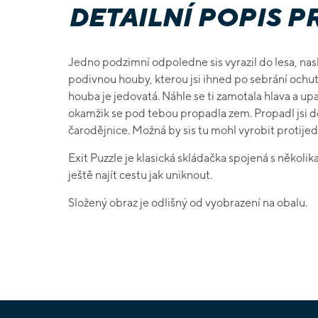
DETAILNÍ POPIS 
Jedno podzimní odpoledne sis vyrazil do lesa, nasbí
podivnou houby, kterou jsi ihned po sebrání ochutna
houba je jedovatá. Náhle se ti zamotala hlava a u
okamžik se pod tebou propadla zem. Propadl jsi do
čarodějnice. Možná by sis tu mohl vyrobit protijed, a
Exit Puzzle je klasická skládačka spojená s několik
ještě najít cestu jak uniknout.
Složený obraz je odlišný od vyobrazení na obalu.
Z