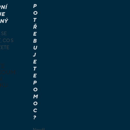
P
NÍ
O
JE
T
NÝ
Ř
 SE
E
, CO S
B
ŽETE
U
J
E
TE
T
KOUM
E
I
P
KU
O
M
É A
O
Í HRY
C
É HRY
?
LAMY
ČKY
Neváhejte