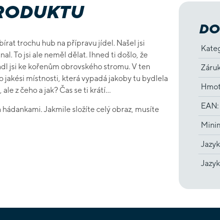
PRODUKTU
DO
rat trochu hub na přípravu jídel. Našel jsi
Kate
l. To jsi ale neměl dělat. Ihned ti došlo, že
padl jsi ke kořenům obrovského stromu. V ten
Záru
 jakési místnosti, která vypadá jakoby tu bydlela
Hmot
le z čeho a jak? Čas se ti krátí...
EAN
:
a hádankami. Jakmile složíte celý obraz, musíte
Minim
Jazyk
Jazyk