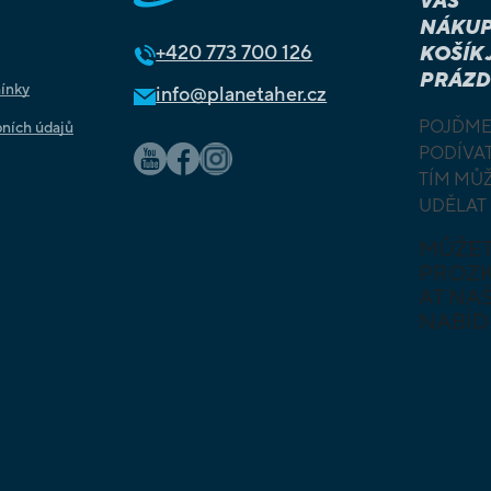
VÁŠ
NÁKUP
+420
773 700 126
KOŠÍK 
PRÁZD
ínky
info@planetaher.cz
POJĎME
ních údajů
PODÍVAT
TÍM MŮ
UDĚLAT
MŮŽE
PROZ
AT NAŠ
NABÍD
DESKOV
KARETN
VÝUKOV
HLAVO
SKLÁDA