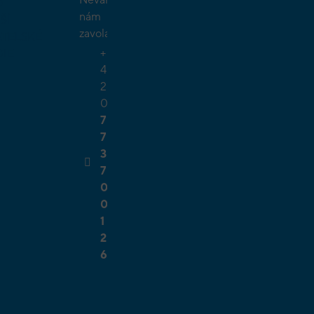
O
nám
ŠÍ
zavolat.
TELSKÉ
+
GIE
4
2
0
7
7
3
7
0
0
1
2
6