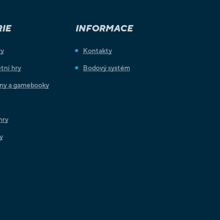
IE
INFORMACE
ry
Kontakty
tní hry
Bodový systém
iny a gamebooky
hry
y