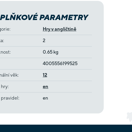
PLŇKOVÉ PARAMETRY
gorie
:
Hry v angličtině
ka
:
2
nost
:
0.65 kg
4005556199525
ální věk
:
12
 hry
:
en
 pravidel
:
en