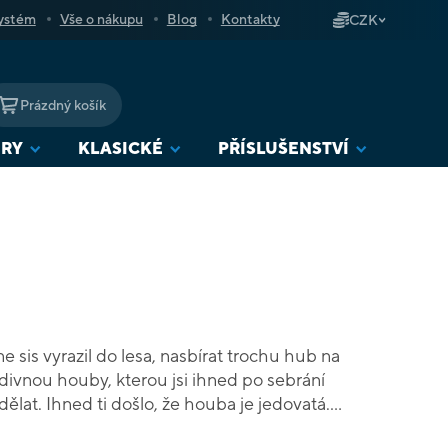
ystém
Vše o nákupu
Blog
Kontakty
CZK
Prázdný košík
NÁKUPNÍ
KOŠÍK
URY
KLASICKÉ
PŘÍSLUŠENSTVÍ
sis vyrazil do lesa, nasbírat trochu hub na
podivnou houby, kterou jsi ihned po sebrání
dělat. Ihned ti došlo, že houba je jedovatá.
a a upadl jsi ke kořenům obrovského stromu.