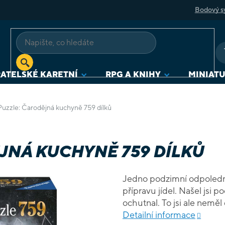
Bodový s
ATELSKÉ KARETNÍ
RPG A KNIHY
MINIAT
Puzzle: Čarodějná kuchyně 759 dílků
JNÁ KUCHYNĚ 759 DÍLKŮ
Jedno podzimní odpoledne 
přípravu jídel. Našel jsi 
ochutnal. To jsi ale neměl 
Náhle se ti zamotala hlav
Detailní informace