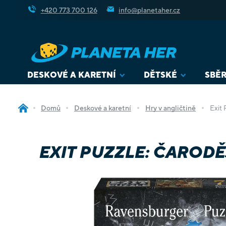
Přejít
+420 773 700 126
info@planetaher.cz
na
obsah
DESKOVÉ A KARETNÍ
DĚTSKÉ
SBĚR
Domů
Deskové a karetní
Hry v angličtině
Exit 
EXIT PUZZLE: ČARODĚ