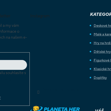
KATEGOR
letter
Instagram
il a my vám
Deskové h
informace o
Malé a kare
ch na našem e-
Hry na hrd
Dětské hry
Figurkové 
Klasické hr
lu souhlasíte s
Doplňky
chrany
ů
Sledovat na Instagramu
E