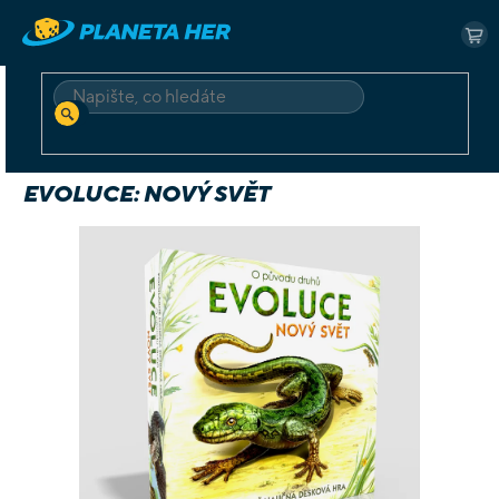
Přejít
na
NÁ
obsah
KO
HLEDAT
Domů
Deskové a karetní
Evoluce: Nový svět
EVOLUCE: NOVÝ SVĚT