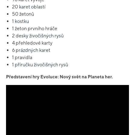
20 karet oblastí
50 žetonů
1 kostku
1 žeton prvního hráče
2 desky živočišných rysů
4 přehledové karty
6 prázdných karet
1 pravidla
1 příručku živočišných rysů
Představení hry Evoluce: Nový svět na Planeta her.