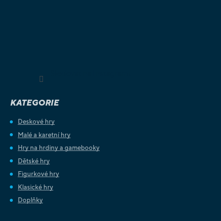
Sledovat na Instagramu
KATEGORIE
Deskové hry
Malé a karetní hry
Hry na hrdiny a gamebooky
Dětské hry
Figurkové hry
Klasické hry
Doplňky