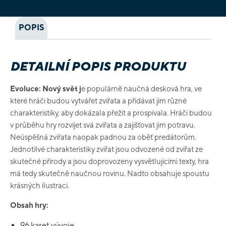
POPIS
DETAILNÍ POPIS PRODUKTU
Evoluce: Nový svět j
e populárně naučná desková hra, ve
které hráči budou vytvářet zvířata a přidávat jim různé
charakteristiky, aby dokázala přežít a prospívala. Hráči budou
v průběhu hry rozvíjet svá zvířata a zajišťovat jim potravu.
Neúspěšná zvířata naopak padnou za oběť predátorům.
Jednotilvé charakteristiky zvířat jsou odvozené od zvířat ze
skutečné přírody a jsou doprovozeny vysvětlujícími texty, hra
má tedy skutečně naučnou rovinu. Nadto obsahuje spoustu
krásných ilustrací.
Obsah hry:
96 karet vývoje