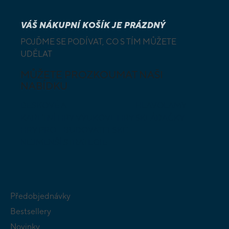
VÁŠ NÁKUPNÍ KOŠÍK JE PRÁZDNÝ
POJĎME SE PODÍVAT, CO S TÍM MŮŽETE
UDĚLAT
MŮŽETE PROZKOUMAT NAŠI
NABÍDKU
DESKOVÉ A
HLAVOLAMY
KARETNÍ HRY
VÝUKOVÉ HRY
SKLÁDAČKY
HRY PRO
BUDOVATELSKÉ
NEJMENŠÍ
STRATEGIE
Předobjednávky
Bestsellery
Novinky