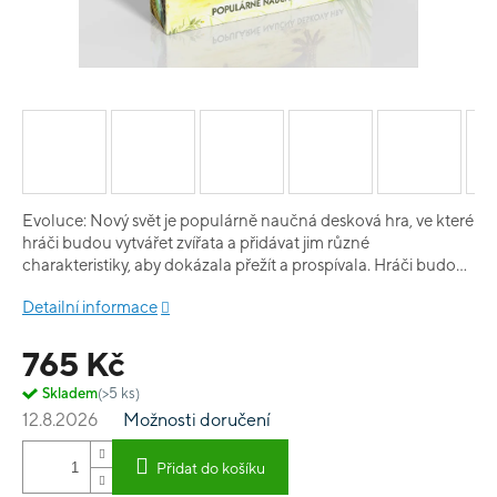
Evoluce: Nový svět je populárně naučná desková hra, ve které
hráči budou vytvářet zvířata a přidávat jim různé
charakteristiky, aby dokázala přežít a prospívala. Hráči budou
v průběhu hry rozvíjet svá zvířata a zajišťovat jim potravu.
Detailní informace
Neúspěšná zvířata naopak padnou za oběť predátorům.
Jednotilvé charakteristiky zvířat jsou odvozené od zvířat ze
765 Kč
skutečné přírody a jsou doprovozeny vysvětlujícími texty, hra
má tedy skutečně naučnou rovinu. Nadto obsahuje spoustu
Skladem
(>5 ks)
krásných ilustrací.
12.8.2026
Možnosti doručení
Přidat do košíku