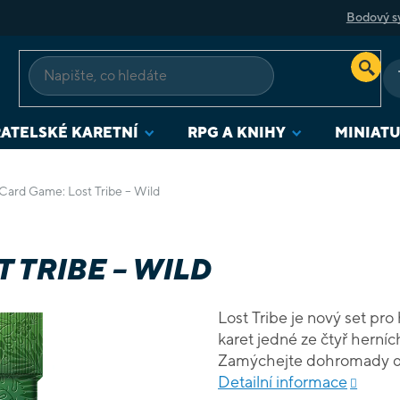
Bodový s
ATELSKÉ KARETNÍ
RPG A KNIHY
MINIAT
Card Game: Lost Tribe – Wild
 TRIBE – WILD
Lost Tribe je nový set pr
karet jedné ze čtyř herníc
Zamýchejte dohromady dva
balíček 30 karet a jste při
Detailní informace