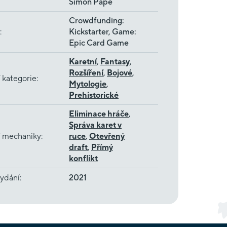
Simon Pape
Crowdfunding:
:
Kickstarter, Game:
Epic Card Game
Karetní
,
Fantasy
,
Rozšíření
,
Bojové
,
 kategorie
:
Mytologie
,
Prehistorické
Eliminace hráče
,
Správa karet v
í mechaniky
:
ruce
,
Otevřený
draft
,
Přímý
konflikt
ydání
:
2021