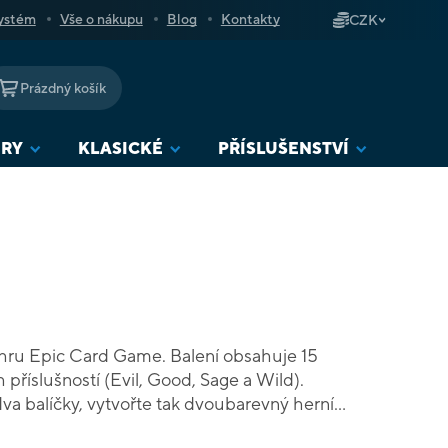
ystém
Vše o nákupu
Blog
Kontakty
CZK
Prázdný košík
NÁKUPNÍ
KOŠÍK
URY
KLASICKÉ
PŘÍSLUŠENSTVÍ
o hru Epic Card Game. Balení obsahuje 15
h příslušností (Evil, Good, Sage a Wild).
 balíčky, vytvořte tak dvoubarevný herní
praveni ke hře.