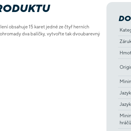
PRODUKTU
DO
alení obsahuje 15 karet jedné ze čtyř herních
Kate
ohromady dva balíčky, vytvořte tak dvoubarevný
Záru
Hmot
Origi
Minim
Jazyk
Jazyk
Minim
hráč