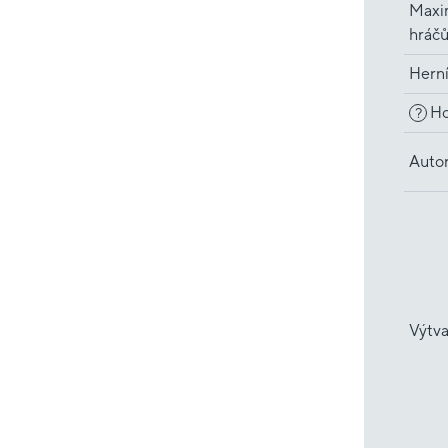
Maxi
hráč
Hern
Ho
?
Auto
Výtva