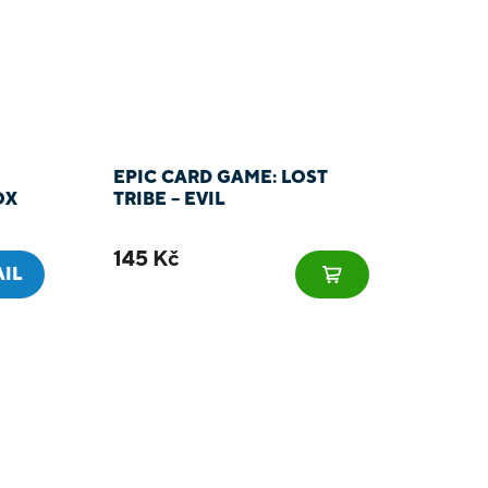
EPIC CARD GAME: LOST
OX
TRIBE – EVIL
145 Kč
AIL