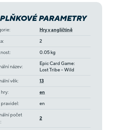
PLŇKOVÉ PARAMETRY
gorie
:
Hry v angličtině
ka
:
2
nost
:
0.05 kg
Epic Card Game:
nální název
:
Lost Tribe – Wild
ální věk
:
13
 hry
:
en
 pravidel
:
en
ální počet
2
ů
: