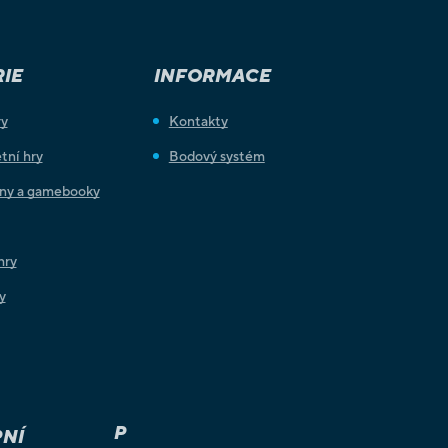
IE
INFORMACE
ry
Kontakty
tní hry
Bodový systém
iny a gamebooky
hry
y
P
NÍ