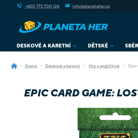
Přejít
+420 773 700 126
info@planetaher.cz
na
obsah
DESKOVÉ A KARETNÍ
DĚTSKÉ
SBĚR
Domů
Deskové a karetní
Hry v angličtině
Epic 
EPIC CARD GAME: LOST