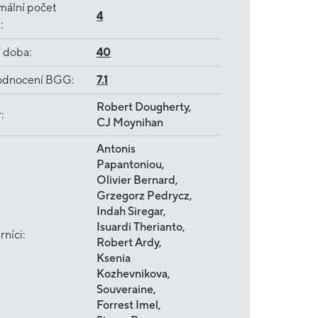
mální počet
4
ů
:
í doba
:
40
dnocení BGG
:
7.1
Robert Dougherty,
r
:
CJ Moynihan
Antonis
Papantoniou,
Olivier Bernard,
Grzegorz Pedrycz,
Indah Siregar,
Isuardi Therianto,
rníci
:
Robert Ardy,
Ksenia
Kozhevnikova,
Souveraine,
Forrest Imel,