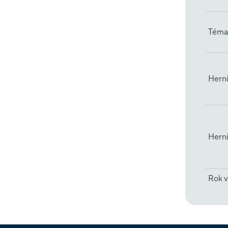
Téma
Herní
Hern
Rok v