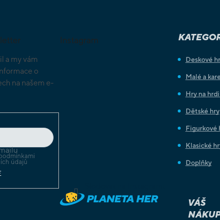
KATEGOR
letter
Instagram
il a my vám
Deskové h
informace o
Malé a kare
ch na našem e-
Hry na hrd
Dětské hry
Figurkové 
Klasické hr
mailu
podmínkami
ích údajů
Doplňky
E
Sledovat na Instagramu
VÁŠ
NÁKUP