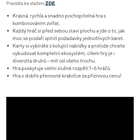
Pravidla ke stažení
ZDE
.
Krásná, rychlá a snadno pochopitelná hra s
kombinováním zvířat.
Každý hráč si před sebou staví plochu a jde o to, jak
moc se podaří splnit požadavky jednotlivých karet.
Karty si vybíráte z kolující nabídky a protože chcete
vybudovat kompletní ekosystém, cílem hry je i
diverzita druhů – mít od všeho trochu.
Hra poskytuje velmi slušné rozpětí 1–6 hráčů.
Hra v dobře přenosné krabičce za příznivou cenu!