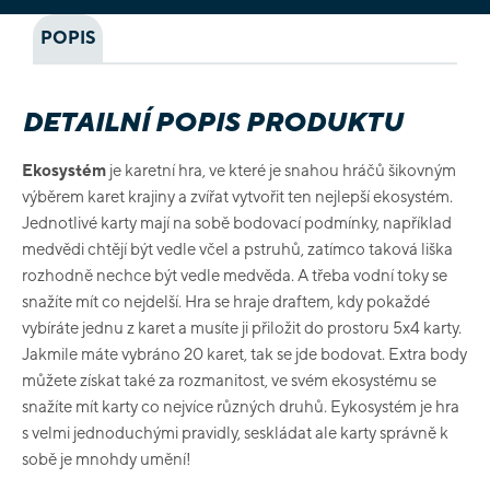
POPIS
DETAILNÍ POPIS PRODUKTU
Ekosystém
je karetní hra, ve které je snahou hráčů šikovným
výběrem karet krajiny a zvířat vytvořit ten nejlepší ekosystém.
Jednotlivé karty mají na sobě bodovací podmínky, například
medvědi chtějí být vedle včel a pstruhů, zatímco taková liška
rozhodně nechce být vedle medvěda. A třeba vodní toky se
snažíte mít co nejdelší. Hra se hraje draftem, kdy pokaždé
vybíráte jednu z karet a musíte ji přiložit do prostoru 5x4 karty.
Jakmile máte vybráno 20 karet, tak se jde bodovat. Extra body
můžete získat také za rozmanitost, ve svém ekosystému se
snažíte mít karty co nejvíce různých druhů. Eykosystém je hra
s velmi jednoduchými pravidly, seskládat ale karty správně k
sobě je mnohdy umění!