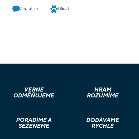
Zeptat se
Hlídat
VĚRNÉ
HRÁM
ODMĚŇUJEME
ROZUMÍME
PORADÍME A
DODÁVÁME
SEŽENEME
RYCHLE