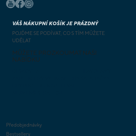
VÁŠ NÁKUPNÍ KOŠÍK JE PRÁZDNÝ
POJĎME SE PODÍVAT, CO S TÍM MŮŽETE
UDĚLAT
MŮŽETE PROZKOUMAT NAŠI
NABÍDKU
DESKOVÉ A
HLAVOLAMY
KARETNÍ HRY
VÝUKOVÉ HRY
SKLÁDAČKY
HRY PRO
BUDOVATELSKÉ
NEJMENŠÍ
STRATEGIE
Předobjednávky
Bestsellery