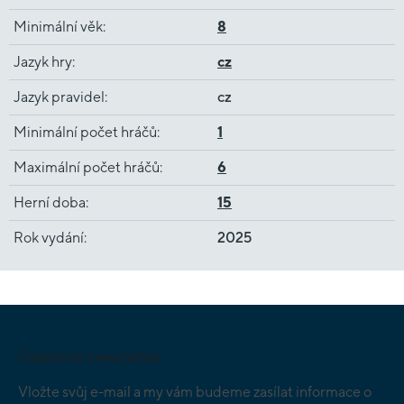
Minimální věk
:
8
Jazyk hry
:
cz
Jazyk pravidel
:
cz
Minimální počet hráčů
:
1
Maximální počet hráčů
:
6
Herní doba
:
15
Rok vydání
:
2025
Z
á
p
Odebírat newsletter
a
t
Vložte svůj e-mail a my vám budeme zasílat informace o