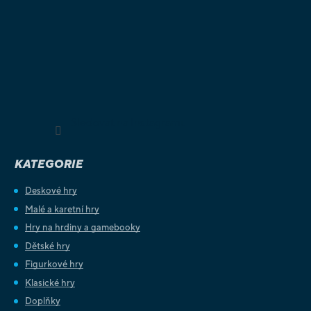
Sledovat na Instagramu
KATEGORIE
Deskové hry
Malé a karetní hry
Hry na hrdiny a gamebooky
Dětské hry
Figurkové hry
Klasické hry
Doplňky