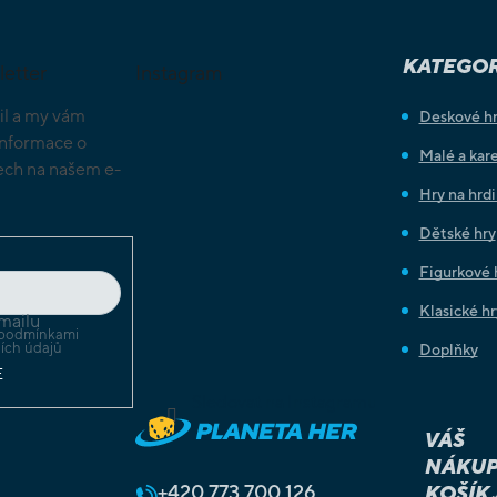
KATEGOR
letter
Instagram
il a my vám
Deskové h
informace o
Malé a kare
ch na našem e-
Hry na hrd
Dětské hry
Figurkové 
Klasické hr
mailu
podmínkami
ích údajů
Doplňky
E
Sledovat na Instagramu
VÁŠ
NÁKUP
+420
773 700 126
KOŠÍK 