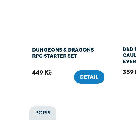
D&D 
DUNGEONS & DRAGONS
CAU
RPG STARTER SET
EVER
KNIH
359 
449 Kč
DETAIL
POPIS