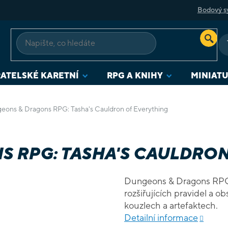
Bodový s
ATELSKÉ KARETNÍ
RPG A KNIHY
MINIAT
eons & Dragons RPG: Tasha's Cauldron of Everything
 RPG: TASHA'S CAULDRON
Dungeons & Dragons RPG: 
rozšiřujících pravidel a 
kouzlech a artefaktech.
Detailní informace