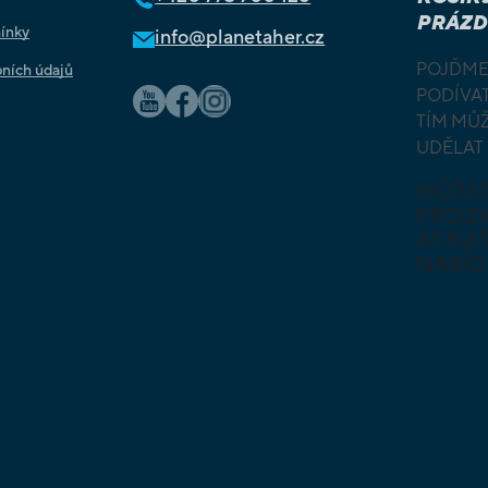
PRÁZD
ínky
info@planetaher.cz
POJĎME
ních údajů
PODÍVAT
TÍM MŮ
UDĚLAT
MŮŽE
PROZ
AT NAŠ
NABÍD
DESKOV
KARETN
VÝUKOV
HLAVO
SKLÁDA
HRY PR
NEJMEN