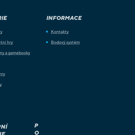
IE
INFORMACE
ry
Kontakty
tní hry
Bodový systém
iny a gamebooky
hry
y
P
NÍ
O
JE