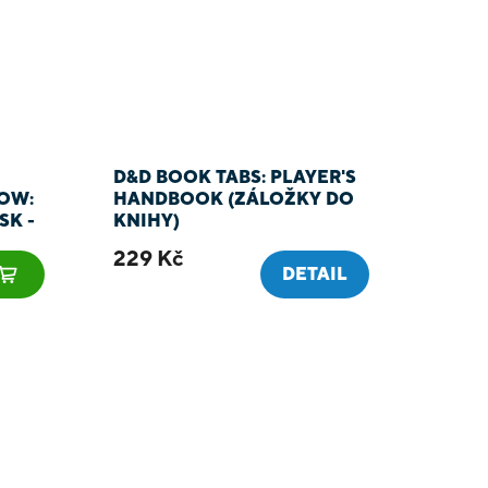
D&D BOOK TABS: PLAYER'S
OW:
HANDBOOK (ZÁLOŽKY DO
SK -
KNIHY)
229 Kč
DETAIL