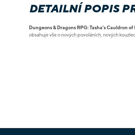
DETAILNÍ POPIS 
Dungeons & Dragons RPG: Tasha's Cauldron of 
obsahuje vše o nových povoláních, nových kouzlec
Z