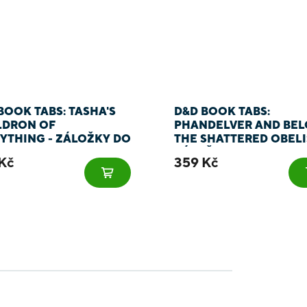
BOOK TABS: TASHA'S
D&D BOOK TABS:
LDRON OF
PHANDELVER AND BEL
YTHING - ZÁLOŽKY DO
THE SHATTERED OBELI
Y
ZÁLOŽKY DO KNIHY
Kč
359 Kč