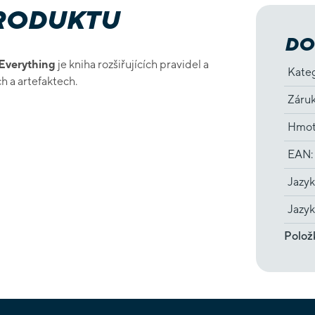
PRODUKTU
DO
Everything
je kniha rozšiřujících pravidel a
Kate
h a artefaktech.
Záru
Hmot
EAN
:
Jazyk
Jazyk
Polož