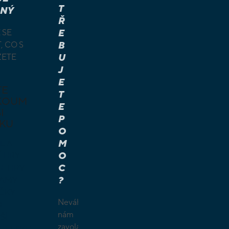
T
NÝ
Ř
 SE
E
, CO S
B
ŽETE
U
J
E
TE
T
KOUM
E
I
P
KU
O
M
É A
O
Í HRY
C
É HRY
?
LAMY
ČKY
Neváhejte
O
nám
ŠÍ
zavolat.