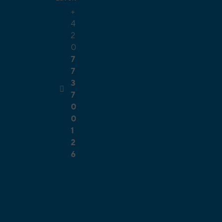
TELSKÉ
+
GIE
4
2
0
7
7
3
7
0
0
1
2
6