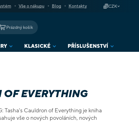
ystém
Vše o nákupu
Blog
Kontakty
CZK
Prázdný košík
NÁKUPNÍ
KOŠÍK
URY
KLASICKÉ
PŘÍSLUŠENSTVÍ
 OF EVERYTHING
Tasha's Cauldron of Everything je kniha
obsahuje vše o nových povoláních, nových