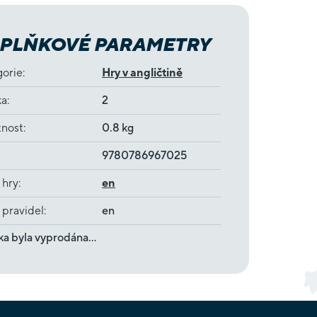
PLŇKOVÉ PARAMETRY
gorie
:
Hry v angličtině
ka
:
2
nost
:
0.8 kg
9780786967025
 hry
:
en
 pravidel
:
en
ka byla vyprodána…