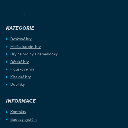
Sledovat na Instagramu
KATEGORIE
Deskové hry
Malé a karetní hry
Hry na hrdiny a gamebooky
Dětské hry
Figurkové hry
Klasické hry
Doplňky
INFORMACE
Kontakty
Bodový systém