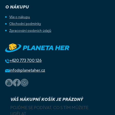
O NÁKUPU
Vše o nákupu
Obchodní podmínky
Zpracování osobních údajů
+420
773 700 126
info@planetaher.cz
VÁŠ NÁKUPNÍ KOŠÍK JE PRÁZDNÝ
POJĎME SE PODÍVAT, CO S TÍM MŮŽETE
UDĚLAT