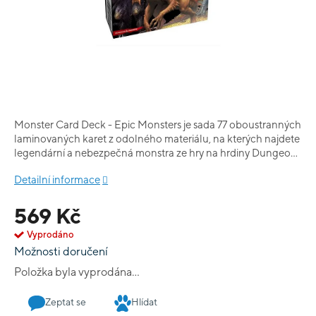
Monster Card Deck - Epic Monsters je sada 77 oboustranných
laminovaných karet z odolného materiálu, na kterých najdete
legendární a nebezpečná monstra ze hry na hrdiny Dungeons
& Dragons. Ideální pomůcka pro Dungeon mastery.
Detailní informace
569 Kč
Vyprodáno
Možnosti doručení
Položka byla vyprodána…
Zeptat se
Hlídat