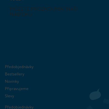
MŮŽETE PROZKOUMAT NAŠI
NABÍDKU
DESKOVÉ A
HLAVOLAMY
KARETNÍ HRY
VÝUKOVÉ HRY
SKLÁDAČKY
HRY PRO
BUDOVATELSKÉ
NEJMENŠÍ
STRATEGIE
Předobjednávky
Bestsellery
Novinky
Připravujeme
Slevy
Předobjednávky