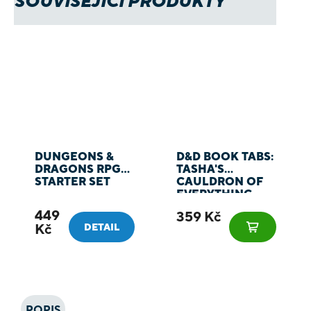
SOUVISEJÍCÍ PRODUKTY
DUNGEONS &
D&D BOOK TABS:
DRAGONS RPG
TASHA'S
STARTER SET
CAULDRON OF
EVERYTHING -
ZÁLOŽKY DO
449
359 Kč
KNIHY
Kč
DETAIL
POPIS