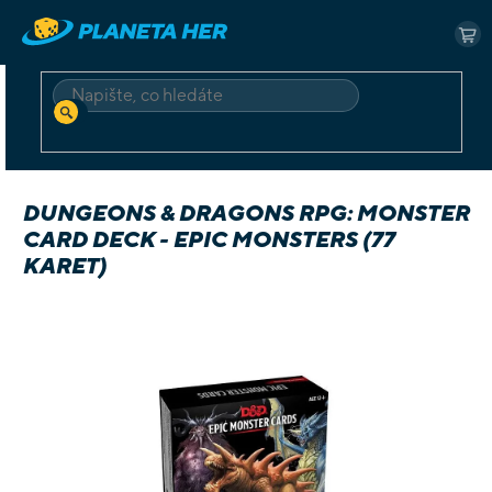
Přejít
na
NÁ
obsah
KO
HLEDAT
Domů
Deskové a karetní
Hry v angličtině
Dungeons & Dragons RPG: Monster Card Deck - Epic Monsters (77 karet)
DUNGEONS & DRAGONS RPG: MONSTER
CARD DECK - EPIC MONSTERS (77
KARET)