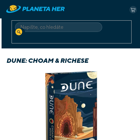
Přejít
na
NÁ
obsah
KO
HLEDAT
Domů
Deskové a karetní
Hry pro náročné
Dune: CHOAM & Richese
DUNE: CHOAM & RICHESE