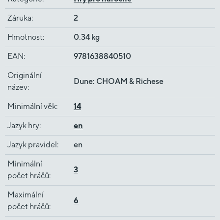
Záruka
:
2
Hmotnost
:
0.34 kg
EAN
:
9781638840510
Originální
Dune: CHOAM & Richese
název
:
Minimální věk
:
14
Jazyk hry
:
en
Jazyk pravidel
:
en
Minimální
3
počet hráčů
:
Maximální
6
počet hráčů
: