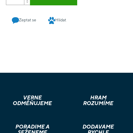
Zeptat se
Hlídat
VĚRNÉ
HRÁM
ODMĚŇUJEME
ROZUMÍME
PORADÍME A
DODÁVÁME
SEŽENEME
RYCHLE