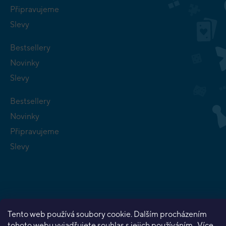
Připravujeme
Slevy
Bestsellery
Novinky
Slevy
Bestsellery
Novinky
Připravujeme
Slevy
Copyright 2026
Planeta her
. Všechna práva vyhrazena.
Tento web používá soubory cookie. Dalším procházením
Vytvořil Shoptet Premium
tohoto webu vyjadřujete souhlas s jejich používáním.. Více