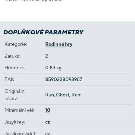
DOPLŇKOVÉ PARAMETRY
Kategorie
:
Rodinné hry
Záruka
:
2
Hmotnost
:
0.83 kg
EAN
:
8590228093967
Originální
Run, Ghost, Run!
název
:
Minimální věk
:
10
Jazyk hry
:
cz
Jazyk pravidel
:
cz