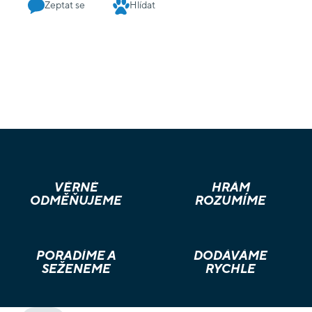
Zeptat se
Hlídat
VĚRNÉ
HRÁM
ODMĚŇUJEME
ROZUMÍME
PORADÍME A
DODÁVÁME
SEŽENEME
RYCHLE