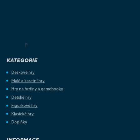
Sledovat na Instagramu
KATEGORIE
Deskové hry
Malé a karetní hry
Hry na hrdiny a gamebooky
Dětské hry
Figurkové hry
Klasické hry
Doplňky