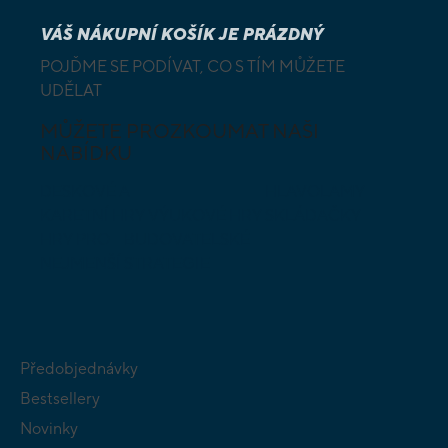
VÁŠ NÁKUPNÍ KOŠÍK JE PRÁZDNÝ
POJĎME SE PODÍVAT, CO S TÍM MŮŽETE
UDĚLAT
MŮŽETE PROZKOUMAT NAŠI
NABÍDKU
DESKOVÉ A
HLAVOLAMY
KARETNÍ HRY
VÝUKOVÉ HRY
SKLÁDAČKY
HRY PRO
BUDOVATELSKÉ
NEJMENŠÍ
STRATEGIE
Předobjednávky
Bestsellery
Novinky