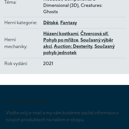
Téma
:
Dimensional (3D), Creatures:
Ghosts
Herní kategorie
:
Dětské
,
Fantasy
Házení kostkami
,
Čtvercová síť
,
Herní
Pohyb po mřížce
,
Současný výběr
akcí
,
Auction: Dexterity
,
Současný
mechaniky
:
pohyb jednotek
Rok vydání
:
2021
Z
á
p
Odebírat newsletter
a
t
Vložte svůj e-mail a my vám budeme zasílat informace o
í
nových produktech na našem e-shopu.