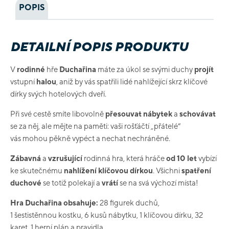
POPIS
DETAILNÍ POPIS PRODUKTU
V
rodinné
hře
Duchařina
máte za úkol se svými duchy
projít
vstupní
halou
, aniž by vás spatřili lidé nahlížející skrz klíčové
dírky svých hotelových dveří.
Při své cestě smíte libovolně
přesouvat nábytek
a
schovávat
se za něj, ale mějte na paměti: vaši rošťáčtí „přátelé“
vás mohou pěkně vypéct a nechat nechráněné.
Zábavná
a
vzrušující
rodinná hra, která hráče
od 10 let
vybízí
ke skutečnému
nahlížení klíčovou dírkou
. Všichni
spatření
duchové
se totiž polekají a
vrátí
se na svá výchozí místa!
Hra Duchařina obsahuje:
28 figurek duchů,
1 šestistěnnou kostku, 6 kusů nábytku, 1 klíčovou dírku, 32
karet, 1 herní plán a pravidla.