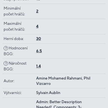
Minimální
2
počet hráčů
:
Maximální
4
počet hráčů
:
Herní doba
:
30
Hodnocení
?
6.5
BGG
:
Náročnost
?
1.4
BGG
:
Amine Mohamed Rahmani, Phil
Autor
:
Vizcarro
Výtvarníci
:
Sylvain Aublin
Admin: Better Description
Needed!, Components: 3-