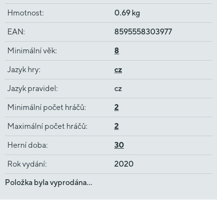
Hmotnost
:
0.69 kg
EAN
:
8595558303977
Minimální věk
:
8
Jazyk hry
:
cz
Jazyk pravidel
:
cz
Minimální počet hráčů
:
2
Maximální počet hráčů
:
2
Herní doba
:
30
Rok vydání
:
2020
Položka byla vyprodána…