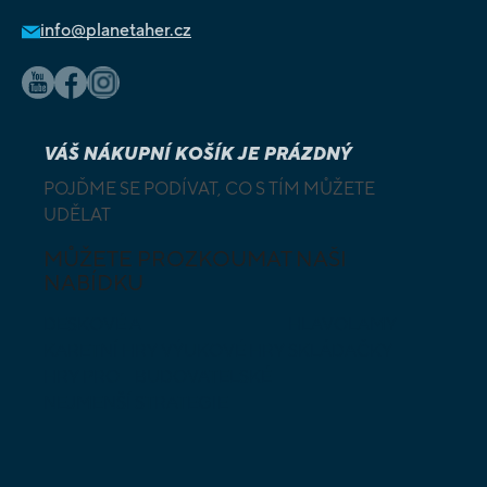
info@planetaher.cz
VÁŠ NÁKUPNÍ KOŠÍK JE PRÁZDNÝ
POJĎME SE PODÍVAT, CO S TÍM MŮŽETE
UDĚLAT
MŮŽETE PROZKOUMAT NAŠI
NABÍDKU
DESKOVÉ A
HLAVOLAMY
KARETNÍ HRY
VÝUKOVÉ HRY
SKLÁDAČKY
HRY PRO
BUDOVATELSKÉ
NEJMENŠÍ
STRATEGIE