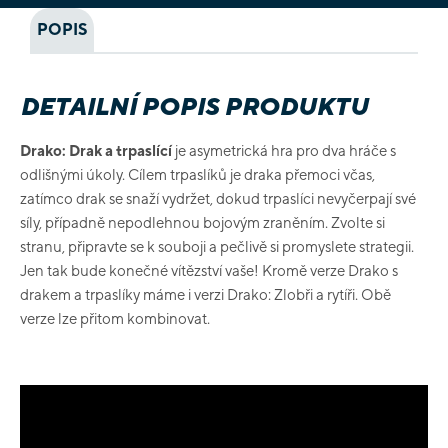
POPIS
DETAILNÍ POPIS PRODUKTU
Drako: Drak a trpaslící
je asymetrická hra pro dva hráče s
odlišnými úkoly. Cílem trpaslíků je draka přemoci včas,
zatímco drak se snaží vydržet, dokud trpaslíci nevyčerpají své
síly, případně nepodlehnou bojovým zraněním. Zvolte si
stranu, připravte se k souboji a pečlivě si promyslete strategii.
Jen tak bude konečné vítězství vaše! Kromě verze Drako s
drakem a trpaslíky máme i verzi Drako: Zlobři a rytíři. Obě
verze lze přitom kombinovat.