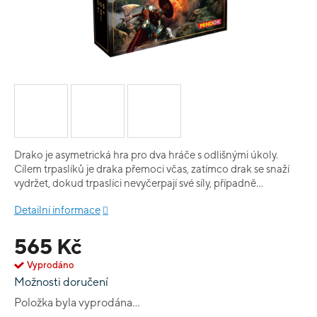
Drako je asymetrická hra pro dva hráče s odlišnými úkoly.
Cílem trpaslíků je draka přemoci včas, zatímco drak se snaží
vydržet, dokud trpaslíci nevyčerpají své síly, případně
nepodlehnou bojovým zraněním. Zvolte si stranu, připravte se
Detailní informace
k souboji a pečlivě si promyslete strategii. Jen tak bude
konečné vítězství vaše! Kromě verze Drako s rytíři a trpaslíky
565 Kč
máme i verzi Drako: Zlobři a rytíři.
Vyprodáno
Možnosti doručení
Položka byla vyprodána…