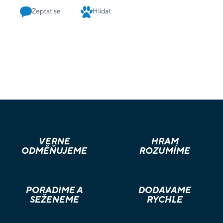
Zeptat se
Hlídat
VĚRNÉ
HRÁM
ODMĚŇUJEME
ROZUMÍME
PORADÍME A
DODÁVÁME
SEŽENEME
RYCHLE