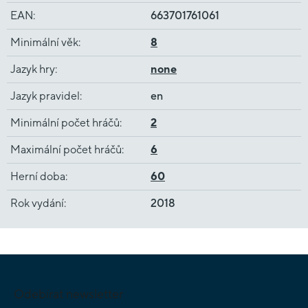
EAN
:
663701761061
Minimální věk
:
8
Jazyk hry
:
none
Jazyk pravidel
:
en
Minimální počet hráčů
:
2
Maximální počet hráčů
:
6
Herní doba
:
60
Rok vydání
:
2018
Z
á
p
Odebírat newsletter
a