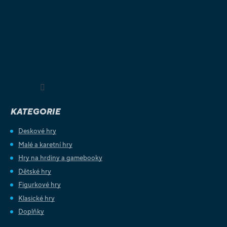
Sledovat na Instagramu
KATEGORIE
Deskové hry
Malé a karetní hry
Hry na hrdiny a gamebooky
Dětské hry
Figurkové hry
Klasické hry
Doplňky