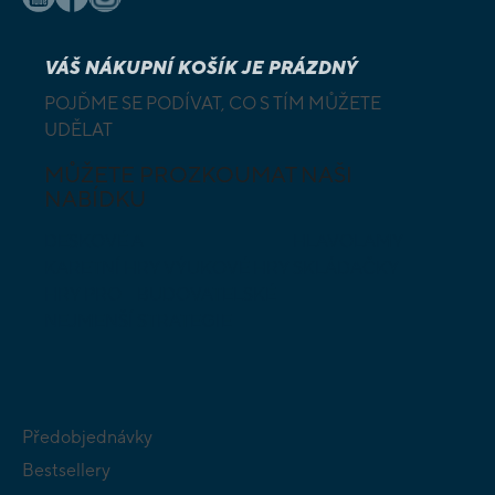
VÁŠ NÁKUPNÍ KOŠÍK JE PRÁZDNÝ
POJĎME SE PODÍVAT, CO S TÍM MŮŽETE
UDĚLAT
MŮŽETE PROZKOUMAT NAŠI
NABÍDKU
DESKOVÉ A
HLAVOLAMY
KARETNÍ HRY
VÝUKOVÉ HRY
SKLÁDAČKY
HRY PRO
BUDOVATELSKÉ
NEJMENŠÍ
STRATEGIE
Předobjednávky
Bestsellery