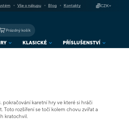
ystém
Vše o nákupu
Blog
Kontakty
CZK
Prázdný košík
NÁKUPNÍ
KOŠÍK
URY
KLASICKÉ
PŘÍSLUŠENSTVÍ
pokračování karetní hry ve které si hráči
t. Toto rozšíření se točí kolem chovu zvířat a
 kratochvil.