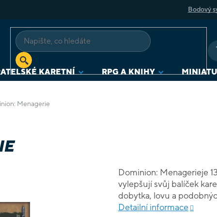
Bodový s
ATELSKÉ KARETNÍ
RPG A KNIHY
MINIAT
nion: Menagerie
IE
Dominion: Menagerieje 13. 
vylepšují svůj balíček kare
dobytka, lovu a podobných
Detailní informace