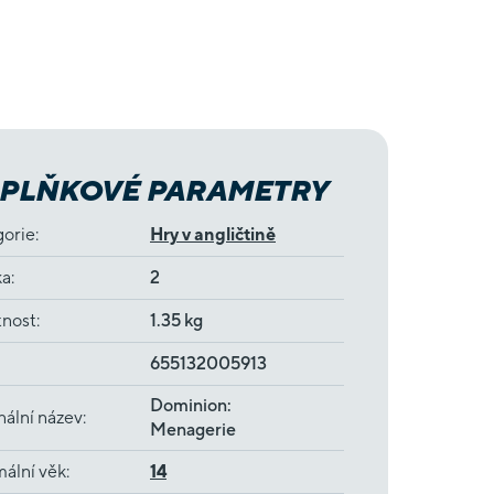
PLŇKOVÉ PARAMETRY
gorie
:
Hry v angličtině
ka
:
2
nost
:
1.35 kg
655132005913
Dominion:
nální název
:
Menagerie
ální věk
:
14