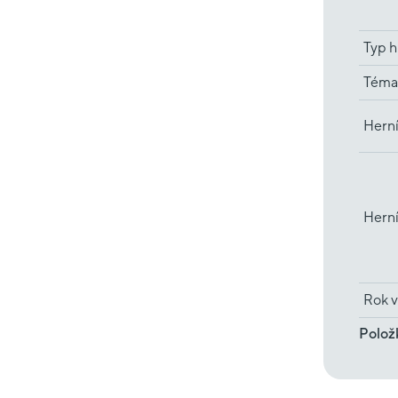
Typ h
Téma
Herní
Hern
Rok v
Polož