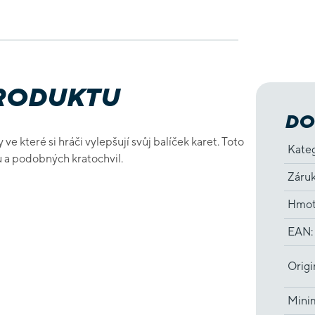
PRODUKTU
DO
e které si hráči vylepšují svůj balíček karet. Toto
Kate
vu a podobných kratochvil.
Záru
Hmot
EAN
:
Origi
Minim