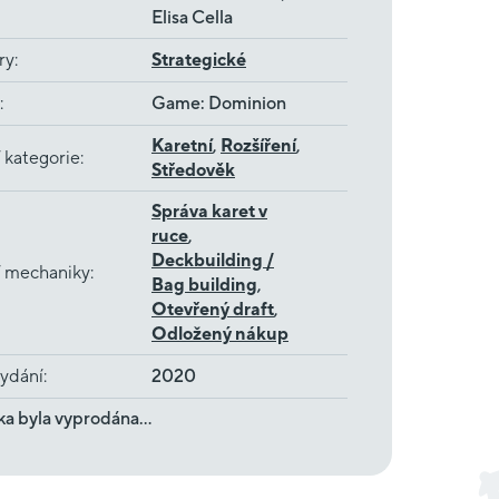
Elisa Cella
ry
:
Strategické
:
Game: Dominion
Karetní
,
Rozšíření
,
 kategorie
:
Středověk
Správa karet v
ruce
,
Deckbuilding /
í mechaniky
:
Bag building
,
Otevřený draft
,
Odložený nákup
ydání
:
2020
ka byla vyprodána…