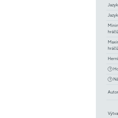
Jazyk
Jazyk
Minim
hráč
Maxi
hráč
Hern
Ho
?
Ná
?
Auto
Výtva