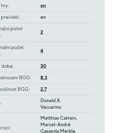
 hry
:
en
 pravidel
:
en
ální počet
2
ů
:
mální počet
4
ů
:
í doba
:
30
dnocení BGG
:
8.3
ročnost BGG
:
2.7
Donald X.
r
:
Vaccarino
Matthias Catrein,
Marcel-André
rníci
:
Casasola Merkle,