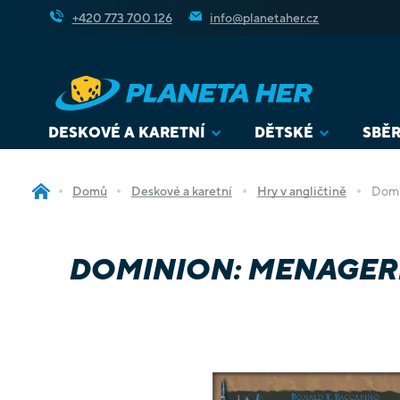
Přejít
+420 773 700 126
info@planetaher.cz
na
obsah
DESKOVÉ A KARETNÍ
DĚTSKÉ
SBĚR
Domů
Deskové a karetní
Hry v angličtině
Domi
DOMINION: MENAGER