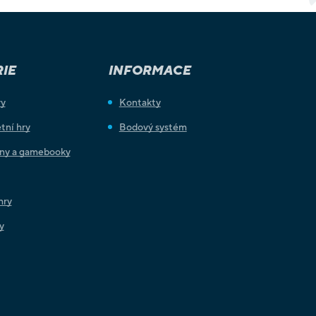
IE
INFORMACE
ry
Kontakty
tní hry
Bodový systém
iny a gamebooky
hry
y