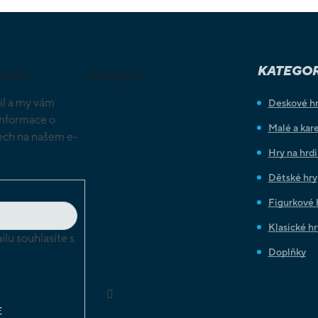
KATEGOR
letter
Instagram
il a my vám
Deskové h
informace o
Malé a kare
ch na našem e-
Hry na hrd
Dětské hry
Figurkové 
Klasické hr
lu souhlasíte s
Doplňky
chrany
ů
Sledovat na Instagramu
E