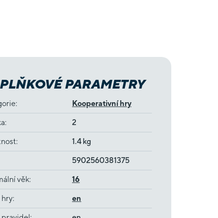
PLŇKOVÉ PARAMETRY
gorie
:
Kooperativní hry
ka
:
2
nost
:
1.4 kg
5902560381375
ální věk
:
16
 hry
:
en
 pravidel
:
en