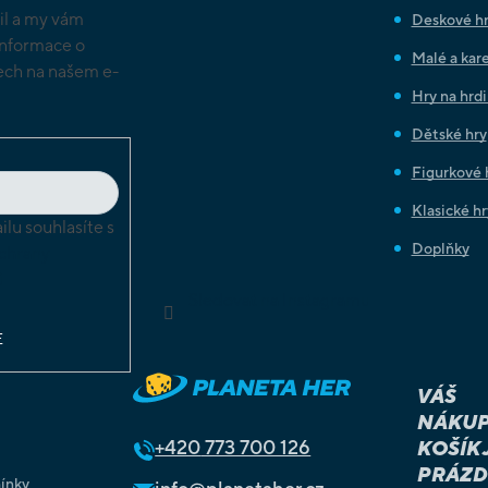
il a my vám
Deskové h
informace o
Malé a kare
ch na našem e-
Hry na hrd
Dětské hry
Figurkové 
Klasické hr
lu souhlasíte s
Doplňky
chrany
ů
Sledovat na Instagramu
E
VÁŠ
NÁKUP
+420
773 700 126
KOŠÍK 
PRÁZD
ínky