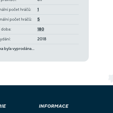
ální počet hráčů
:
1
ální počet hráčů
:
5
í doba
:
180
ydání
:
2018
ka byla vyprodána…
IE
INFORMACE