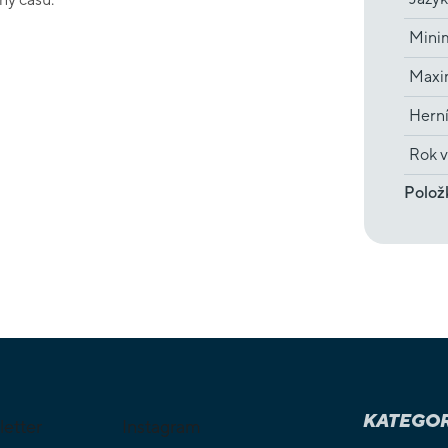
Minim
Maxim
Hern
Rok v
Polož
KATEGOR
letter
Instagram