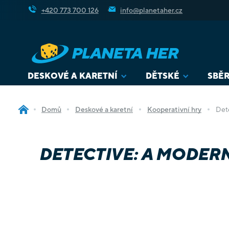
Přejít
+420 773 700 126
info@planetaher.cz
na
obsah
DESKOVÉ A KARETNÍ
DĚTSKÉ
SBĚR
Domů
Deskové a karetní
Kooperativní hry
Det
DETECTIVE: A MODER