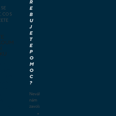
Ř
 SE
E
, CO S
B
ŽETE
U
J
E
TE
T
KOUM
E
I
P
KU
O
M
É A
O
Í HRY
C
É HRY
?
LAMY
ČKY
Neváhejte
O
nám
ŠÍ
zavolat.
TELSKÉ
+
GIE