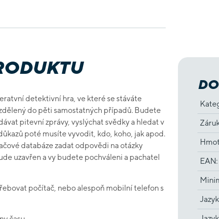
PRODUKTU
DO
ratvní detektivní hra, ve které se stáváte
Kate
rozdělený do pěti samostatných případů. Budete
dávat pitevní zprávy, vyslýchat svědky a hledat v
Záru
 důkazů poté musíte vyvodit, kdo, koho, jak apod.
Hmot
ačové databáze zadat odpovědi na otázky
ude uzavřen a vy budete pochváleni a pachatel
EAN
:
Minim
řebovat počítač, nebo alespoň mobilní telefon s
Jazyk
Jazyk
ny času.