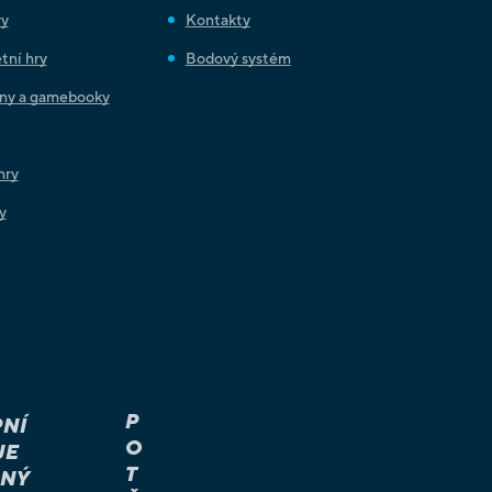
ry
Kontakty
tní hry
Bodový systém
iny a gamebooky
hry
y
P
NÍ
O
JE
T
NÝ