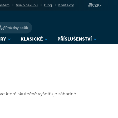
ystém
Vše o nákupu
Blog
Kontakty
CZK
Prázdný košík
NÁKUPNÍ
KOŠÍK
URY
KLASICKÉ
PŘÍSLUŠENSTVÍ
 ve které skutečně vyšetřuje záhadné