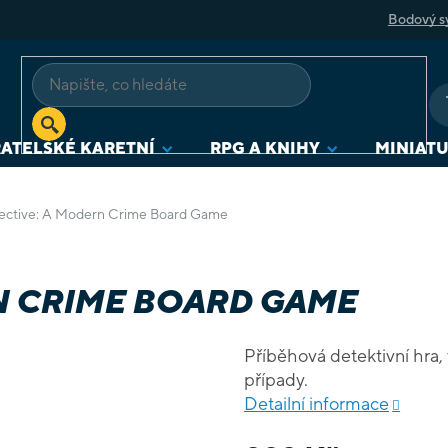
Bodový s
ATELSKÉ KARETNÍ
RPG A KNIHY
MINIAT
ective: A Modern Crime Board Game
N CRIME BOARD GAME
Příběhová detektivní hra,
případy.
Detailní informace