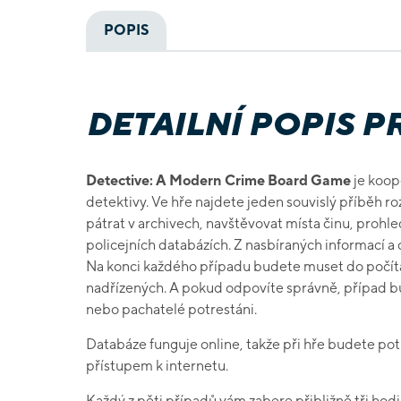
POPIS
DETAILNÍ POPIS 
Detective: A Modern Crime Board Game
je koope
detektivy. Ve hře najdete jeden souvislý příběh 
pátrat v archivech, navštěvovat místa činu, prohle
policejních databázích. Z nasbíraných informací a
Na konci každého případu budete muset do počít
nadřízených. A pokud odpovíte správně, případ b
nebo pachatelé potrestáni.
Databáze funguje online, takže při hře budete pot
přístupem k internetu.
Každý z pěti případů vám zabere přibližně tři hodi