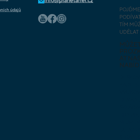
info@planetaher.cz
POJĎME
ních údajů
PODÍVAT
TÍM MŮ
UDĚLAT
MŮŽE
PROZ
AT NAŠ
NABÍD
DESKOV
KARETN
VÝUKOV
HLAVO
SKLÁDA
HRY PR
NEJMEN
BUDOVA
STRATE