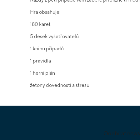
Hra obsahuje:
180 karet
5 desek vyšetřovatelů
1 knihu případů
1 pravidla
1 herní plán
žetony dovedností a stresu
Z
á
p
a
Odebírat news
t